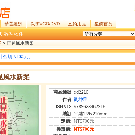
精選羅盤
教學VCD/DVD
五術用品
星僑首頁
輿
教學
軟件
宅
>
正見風水新案
金額 NT$0元。
見風水新案
商品編號
: dd2216
作者
:
劉坤昰
ISBN13
: 9789628462216
裝訂
: 平裝139x210mm
定價:
NT$700元
優惠價:
NT$700元