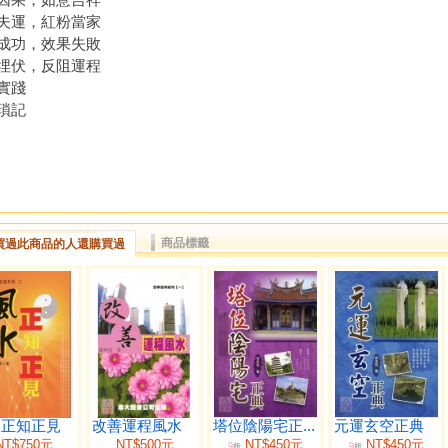
夫運，紅粉當家
成功，效果失敗
埋伏，反阻運程
實踐
瑣記
商品標籤
買過此商品的人還購買過
水正知正見
改善運程風水
塔位陰陽宅正...
元運玄空正典
NT$750元
NT$500元
NT$450元
NT$450元
9
9
折
折