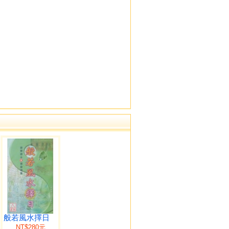
般若風水擇日
NT$280元