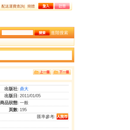
配送運費查詢
|
簡體
進階搜索
出版社
:
鼎大
出版日
: 2011/01/05
商品狀態
: 一般
頁數
: 195
匯率參考: