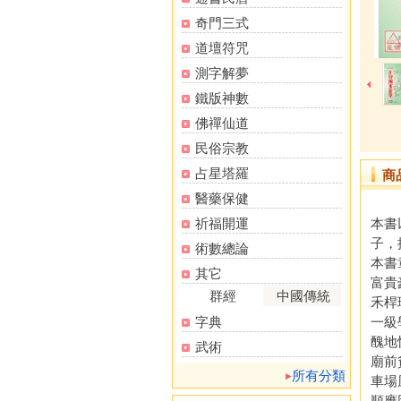
奇門三式
道壇符咒
測字解夢
鐵版神數
佛禪仙道
民俗宗教
占星塔羅
商
醫藥保健
祈福開運
本書
子，
術數總論
本書
其它
富貴
群經
中國傳統
禾桿
字典
一級
醜地
武術
廟前
所有分類
車場
順應