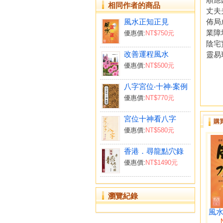
相同作者的商品
丈夫
風水正知正見
佈局
業障
優惠價:
NT$750元
陰宅
改善運程風水
靈易
優惠價:
NT$500元
八字宮位‧十神‧案例
優惠價:
NT$770元
宮位十神看八字
購
優惠價:
NT$580元
香港．尋龍點穴錄
優惠價:
NT$1490元
瀏覽紀錄
風