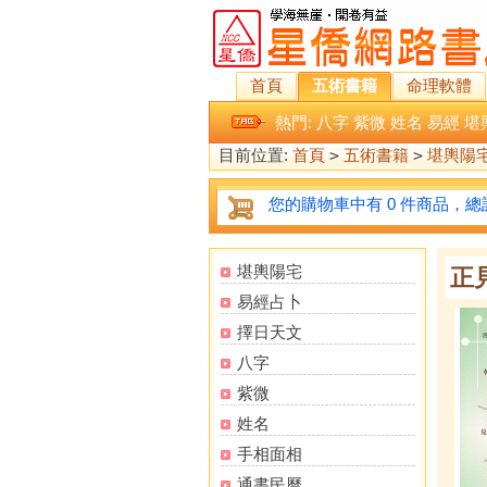
首頁
五術書籍
命理軟體
熱門:
八字
紫微
姓名
易經
堪
目前位置:
首頁
>
五術書籍
>
堪輿陽
您的購物車中有 0 件商品，總計
堪輿陽宅
正
易經占卜
擇日天文
八字
紫微
姓名
手相面相
通書民曆