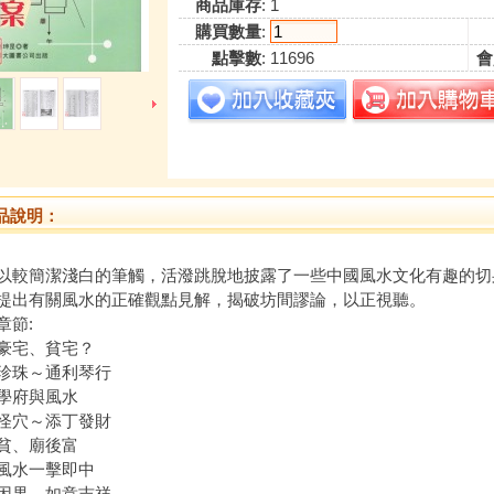
商品庫存
: 1
購買數量
:
點擊數
: 11696
會
品說明：
以較簡潔淺白的筆觸，活潑跳脫地披露了一些中國風水文化有趣的切
提出有關風水的正確觀點見解，揭破坊間謬論，以正視聽。
章節:
豪宅、貧宅？
珍珠～通利琴行
學府與風水
怪穴～添丁發財
貧、廟後富
風水一擊即中
因果，如意吉祥