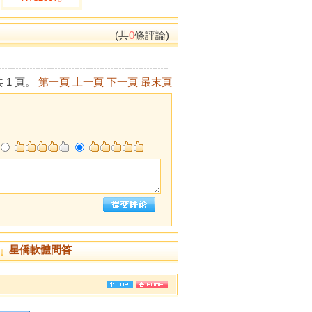
(共
0
條評論)
 1 頁。
第一頁
上一頁
下一頁
最末頁
星僑軟體問答