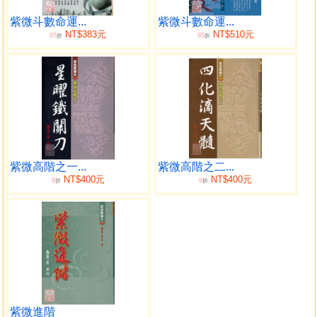
6. 星曜
7. 大限
紫微斗數命運...
紫微斗數命運...
NT$383元
NT$510元
85
85
8. 紫微各流派的看法
折
折
9. 命盤符號和人生事件的對映關係
10. 解析命盤
11. 談紫微斗數的規律性
12. 三合格局重不重要
13. 詳論格局特性
紫府同宮格
庥相朝垣格
紫微高階之一...
紫微高階之二...
紫府朝垣格
NT$400元
NT$400元
8
8
折
折
明珠出海格
日月並明格
日照雷門格
月朗天門格
巨機同臨格
機月同梁格
石中隱玉格
日麗中天格
紫微進階