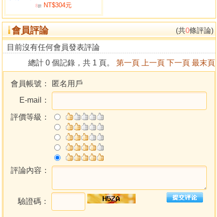
NT$304元
巨日同宮格
8
折
月生滄海格
會員評論
日月照壁格
(共
0
條評論)
貪武同行格
目前沒有任何會員發表評論
日月夾命格
總計 0 個記錄，共 1 頁。
第一頁
上一頁
下一頁
最末頁
英星入廟格
七殺朝斗格
會員帳號：
匿名用戶
馬頭帶箭格
E-mail：
三奇嘉會格
雄宿朝垣格
評價等級：
祿合鴛鴦格
雙祿朝垣格
祿馬交馳格
左右同宮格
坐貴向貴格
評論內容：
文桂文華格
命無正曜格
驗證碼：
對面朝斗格
科權祿主格