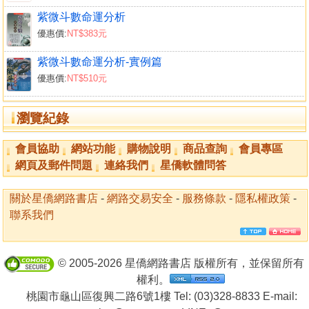
輔拱文星格
紫微斗數命運分析
機梁加會格
優惠價:
NT$383元
化煞為權格
壽星入廟格
紫微斗數命運分析-實例篇
化星遇貴格
優惠價:
NT$510元
將星得地格
極居卯位格
瀏覽紀錄
殺拱廉貞格
巨逢四煞格
會員協助
網站功能
購物說明
商品查詢
會員專區
命裡逢空
網頁及郵件問題
連絡我們
星僑軟體問答
桃花犯主
泛水桃花
關於星僑網路書店
-
網路交易安全
-
服務條款
-
隱私權政策
-
風流綵杖
聯系我們
眾水朝東
路上埋屍
水中作塚
© 2005-2026 星僑網路書店 版權所有，並保留所有
粉身碎骨格
權利。
離鄉遭配
桃園市龜山區復興二路6號1樓 Tel: (03)328-8833 E-mail:
鼠竊偷盜