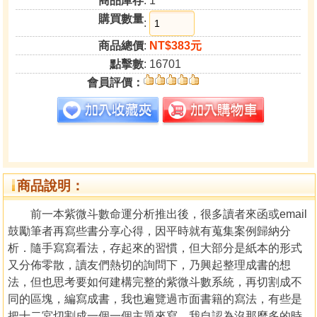
商品庫存
: 1
購買數量
:
商品總價
:
NT$383元
點擊數
: 16701
會員評價：
商品說明：
前一本紫微斗數命運分析推出後，很多讀者來函或email
鼓勵筆者再寫些書分享心得，因平時就有蒐集案例歸納分
析．隨手寫寫看法，存起來的習慣，但大部分是紙本的形式
又分佈零散，讀友們熱切的詢問下，乃興起整理成書的想
法，但也思考要如何建構完整的紫微斗數系統，再切割成不
同的區塊，編寫成書，我也遍覽過市面書籍的寫法，有些是
把十二宮切割成一個一個主題來寫，我自認為沒那麼多的時