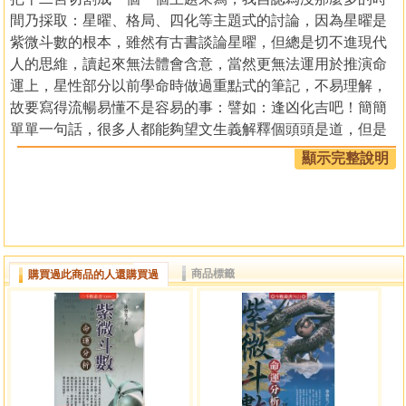
間乃採取：星曜、格局、四化等主題式的討論，因為星曜是
紫微斗數的根本，雖然有古書談論星曜，但總是切不進現代
人的思維，讀起來無法體會含意，當然更無法運用於推演命
運上，星性部分以前學命時做過重點式的筆記，不易理解，
故要寫得流暢易懂不是容易的事：譬如：逢凶化吉吧！簡簡
單單一句話，很多人都能夠望文生義解釋個頭頭是道，但是
總覺得沒有身歷其境的切身感，如果有命例的背景資料來映
顯示完整說明
襯就會凸顯該句話的意義，所以斷斷續續的寫，都是卡命例
的背景是否充分，所以修了又修，還在琢磨當中，當然盜版
的行為也是我考慮的因素。
目錄
商品標籤
購買過此商品的人還購買過
1. 作者序
2. 認識命盤
3. 地支
4. 人事宮
5. 宮干