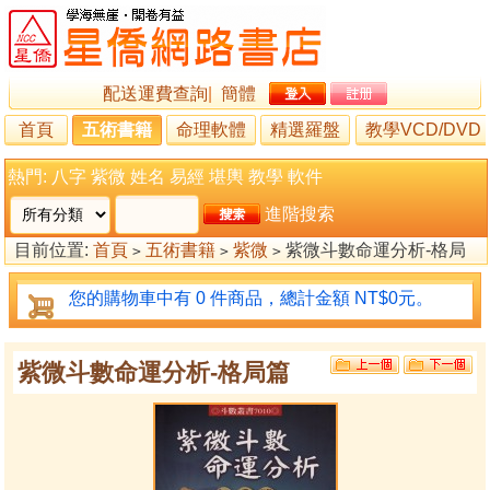
配送運費查詢
|
簡體
首頁
五術書籍
命理軟體
精選羅盤
教學VCD/DVD
熱門:
八字
紫微
姓名
易經
堪輿
教學
軟件
進階搜索
目前位置:
首頁
五術書籍
紫微
紫微斗數命運分析-格局
>
>
>
篇
您的購物車中有 0 件商品，總計金額 NT$0元。
紫微斗數命運分析-格局篇