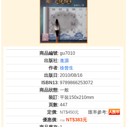
商品編號
: gu7010
出版社
:
進源
作者
:
徐曾生
出版日
: 2010/08/16
ISBN13
: 9789866253072
商品狀態
: 一般
裝訂
: 平裝150x210mm
頁數
: 447
定價:
NT$450元
匯率參考:
優惠價:
NT$383元
85
折