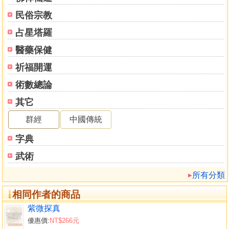
一生孤貧
民俗宗教
小人據位
兩重華蓋
占星塔羅
風雲際會
醫藥保健
錦上添花
祿衰馬困
祈福開運
衣錦還鄉
術數總論
步數無依
其它
水上架屋
廉貞文武格
群經
中國傳統
貴星夾命
字典
三合火貪格
貪鈴朝垣格
武術
丹墀桂墀格
所有分類
甲第登庸
科名會祿
相同作者的商品
權祿尋逢
紫微探真
極響離明
優惠價:
NT$266元
文梁振紀格