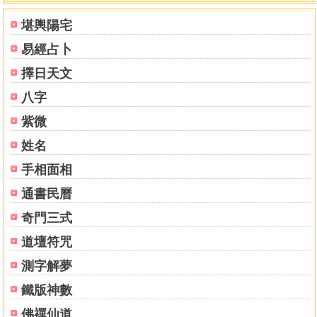
輔弼朝垣格
堪輿陽宅
兼文武格
易經占卜
貪狼遇火格
財祿夾馬格
擇日天文
輔弼拱主格
八字
君臣慶會格
祿馬配印格
紫微
日月同臨格
姓名
刑囚夾印格
手相面相
文星夾命格
文星拱命格
通書民曆
科明暗祿格
奇門三式
金輿扶駕格
生不逢時
道壇符咒
祿逢兩煞
測字解夢
馬落空亡
日月藏輝
鐵版神數
財與囚仇
佛禪仙道