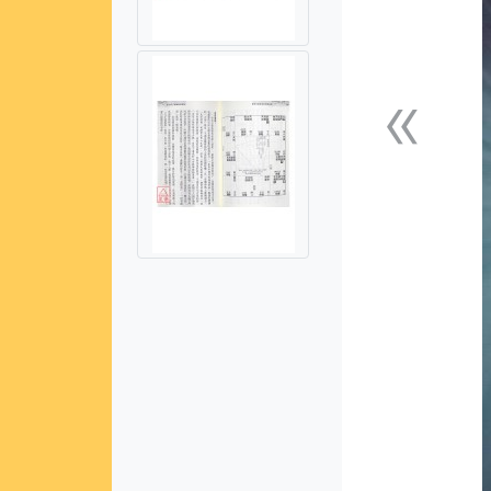
«
上一張