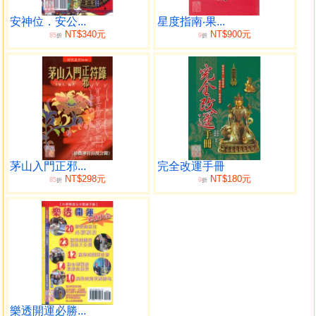
安神位．安公...
星度指南‧果...
NT$340元
NT$900元
85
9
折
折
茅山入門正邪...
完全改運手冊
NT$298元
NT$180元
85
9
折
折
樂透開運必勝...