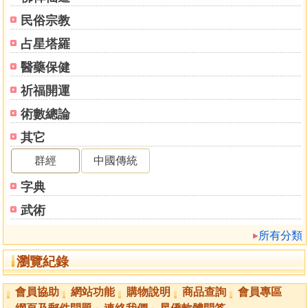
民俗宗教
占星塔羅
醫藥保健
祈福開運
術數總論
其它
群經
中國傳統
字典
武術
所有分類
瀏覽紀錄
會員協助
網站功能
購物說明
商品查詢
會員專區