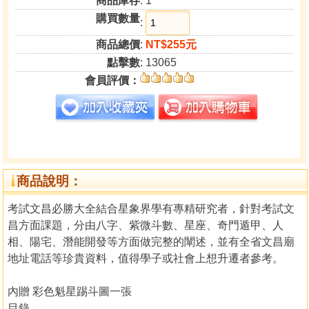
商品庫存
: 1
購買數量
:
商品總價
:
NT$255元
點擊數
: 13065
會員評價：
商品說明：
考試文昌必勝大全結合星象界學有專精研究者，針對考試文
昌方面課題，分由八字、紫微斗數、星座、奇門遁甲、人
相、陽宅、潛能開發等方面做完整的闡述，並有全省文昌廟
地址電話等珍貴資料，值得學子或社會上想升遷者參考。
內贈 彩色魁星踢斗圖一張
目錄