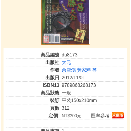
商品編號
: du8173
出版社
:
大元
作者
:
余雪鴻 黃家騁 等
出版日
: 2012/11/01
ISBN13
: 9789868268173
商品狀態
: 一般
裝訂
: 平裝150x210mm
頁數
: 312
定價:
NT$300元
匯率參考: