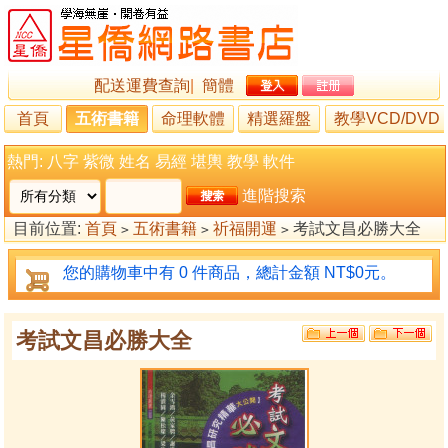
配送運費查詢
|
簡體
首頁
五術書籍
命理軟體
精選羅盤
教學VCD/DVD
熱門:
八字
紫微
姓名
易經
堪輿
教學
軟件
進階搜索
目前位置:
首頁
五術書籍
祈福開運
考試文昌必勝大全
>
>
>
您的購物車中有 0 件商品，總計金額 NT$0元。
考試文昌必勝大全