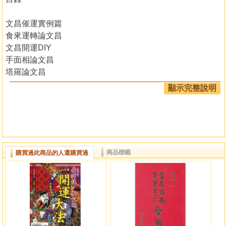
文昌催運實例篇
食來運轉論文昌
文昌開運DIY
手面相論文昌
塔羅論文昌
紫微斗數論文昌
顯示完整說明
奇門遁甲文昌開運大法
利用靈氣、元辰宮、七脈輪、健腦操增進文昌運
文昌符、考試高分符、魁星踢斗圖開運法
十二星座文昌開運法
玄空陽宅文昌位
商品標籤
購買過此商品的人還購買過
三元玄空文昌位
時空物能催文昌
考前開運、必勝秘笈
考試、升遷必備經典-三聖經