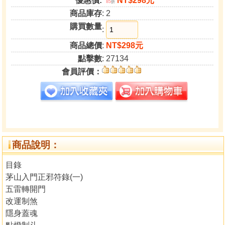
優惠價:
NT$298元
85
折
商品庫存
: 2
購買數量
:
商品總價
:
NT$298元
點擊數
: 27134
會員評價：
商品說明：
目錄
茅山入門正邪符錄(一)
五雷轉開門
改運制煞
隱身蓋魂