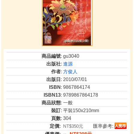
商品編號
: gu3040
出版社
:
進源
作者
:
方俊人
出版日
: 2010/07/01
ISBN
: 9867864174
ISBN13
: 9789867864178
商品狀態
: 一般
裝訂
: 平裝150x210mm
頁數
: 304
定價:
NT$350元
匯率參考: