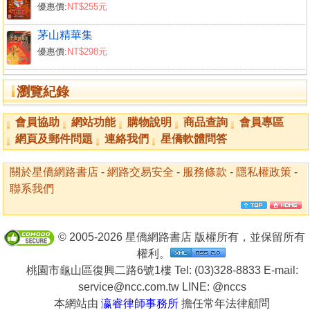
優惠價:
NT$255元
中壇元帥符
東營符
茅山精華集
南營符
優惠價:
NT$298元
西營符
北營符
瀏覽紀錄
中營符
佛符
會員協助
網站功能
購物說明
商品查詢
會員專區
降頭符
網頁及郵件問題
連絡我們
星僑軟體問答
附：茅山符籙
掌中符
關於星僑網路書店
-
網路交易安全
-
服務條款
-
隱私權政策
-
草人替身符
聯系我們
草人制敵符
掌中和合印訣
掌中迷魂魄印
© 2005-2026 星僑網路書店 版權所有，並保留所有
鎖壇退神符
權利。
絕龍符
桃園市龜山區復興二路6號1樓 Tel: (03)328-8833 E-mail:
茅山阻兵符
service@ncc.com.tw LINE:
@nccs
血喉嚨 打訣攝魂符
本網站由
瀛睿律師事務所
擔任常年法律顧問