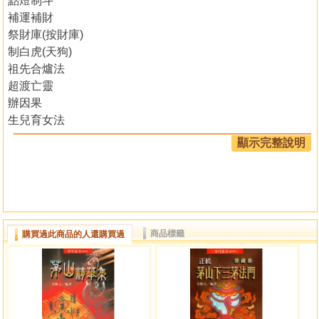
點燈制斗
補運補財
祭財庫(按財庫)
制白虎(天狗)
祖先合爐法
超渡亡靈
辦因果
生兒育女法
吊人回
顯示完整說明
解邪法
開光點眼按神法
快速發財法
觀音發財法
和合
商品標籤
購買過此商品的人還購買過
豬哥神和合咒
掌中和合
助緣符
迷戀符
特急吊人回