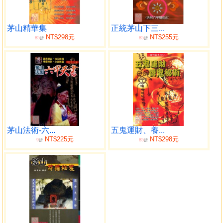
討債符
分開
治病
茅山精華集
正統茅山下三...
NT$298元
NT$255元
85
85
精神亂亂語符
折
折
引經藥
太上靈符
押性符
財符篇
茅山入門正邪符籙(二)修煉法術
催人回
押子孝順和合
茅山法術-六...
五鬼運財、養...
解性 功名
NT$225元
NT$298元
9
85
折
折
求功名
制九良星
化解母子相欠債
北斗七星君
五路財神法
觀音助財法
吊入四方財法