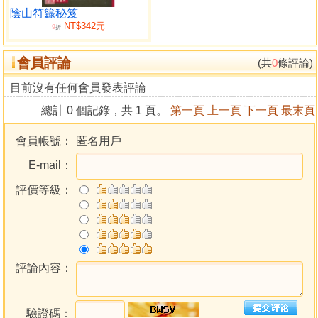
助緣符
陰山符籙秘笈
NT$342元
催來
9
折
催男女和合
會員評論
吊魂
(共
0
條評論)
祭桃花
目前沒有任何會員發表評論
祭驛馬
總計 0 個記錄，共 1 頁。
第一頁
上一頁
下一頁
最末頁
催人來
佛符
會員帳號：
匿名用戶
精神亂
E-mail：
天羅地網符
隔路符
評價等級：
楊公符
剋煞符
制三煞符
出煞符
評論內容：
收百煞
開門符
驗證碼：