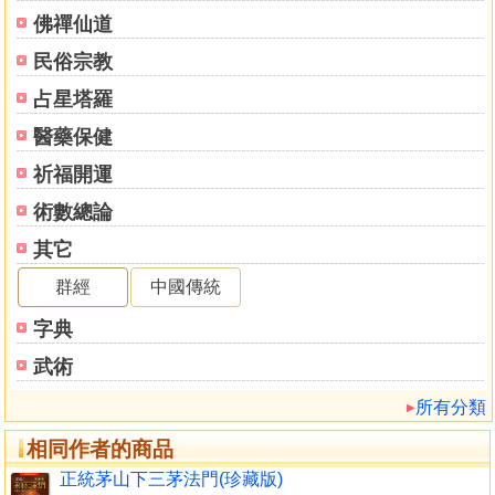
打左右腳
佛禪仙道
日夜打魂魄
民俗宗教
啼哭三魂魄不在身
縛魂仙姑
占星塔羅
豬哥神
醫藥保健
笑迷仙師
女蝠鬼
祈福開運
金蟬迷人
術數總論
白猿神師
其它
碧鼠仙姑
芙蓉仙姑
群經
中國傳統
各種神符
字典
生意神符
化骨符
武術
生產不下符
所有分類
喪喜事符
淨水符
相同作者的商品
收驚符
正統茅山下三茅法門(珍藏版)
小兒夜睡哭暗黑符