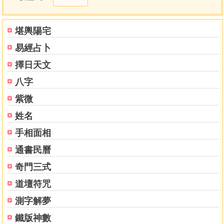
小兒關煞符
鬥法隱身
堪輿陽宅
在有應公廟下符
易經占卜
追人回
偏財符
擇日天文
開婚符
八字
茅山本門紀
入門
紫微
茅山派行符造法真訣
姓名
和合催來
手相面相
敕水果
化水和合
通書民曆
吊人回
奇門三式
分開
和合
道壇符咒
催人來
測字解夢
茅山法神符
釘腳符
鐵版神數