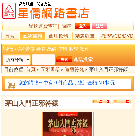
配送運費查詢
|
簡體
首頁
五術書籍
命理軟體
精選羅盤
教學VCD/DVD
熱門:
八字
紫微
姓名
易經
堪輿
教學
軟件
進階搜索
目前位置:
首頁
五術書籍
道壇符咒
茅山入門正邪符籙
>
>
>
您的購物車中有 0 件商品，總計金額 NT$0元。
茅山入門正邪符籙