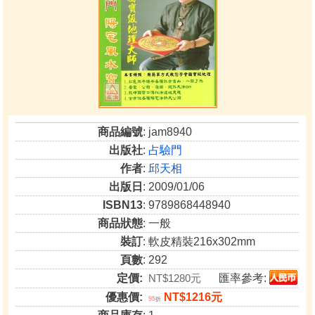
商品編號
: jam8940
出版社
:
占驗門
作者
:
邱天相
出版日
: 2009/01/06
ISBN13
: 9789868448940
商品狀態
: 一般
裝訂
: 軟皮精裝216x302mm
頁數
: 292
定價:
NT$1280元
匯率參考:
優惠價:
NT$1216元
95
折