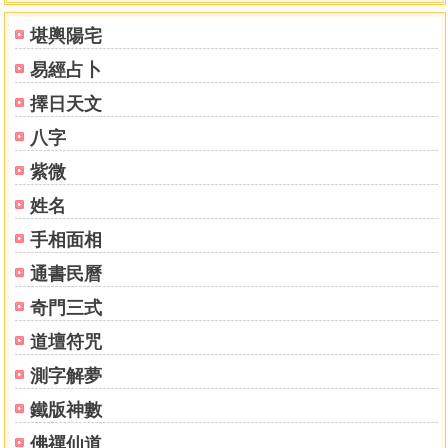
堪輿陽宅
易經占卜
擇日天文
八字
紫微
姓名
手相面相
通書民曆
奇門三式
道壇符咒
測字解夢
鐵版神數
佛禪仙道