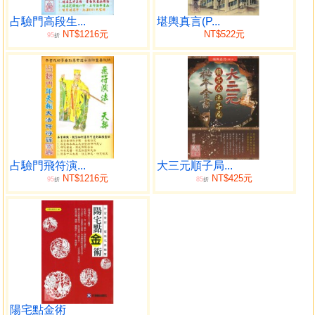
占驗門高段生...
堪輿真言(P...
NT$1216元
NT$522元
95
折
占驗門飛符演...
大三元順子局...
NT$1216元
NT$425元
95
85
折
折
陽宅點金術