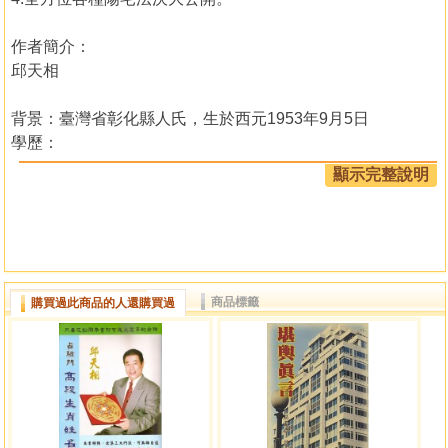
作者簡介：
邱天相
背景：臺灣省彰化縣人氏，生於西元1953年9月5日
學歷：
1.鑽研道教學術、民俗教義、科儀經典達三十餘年
顯示完整說明
2.文化大學大同宗教學院畢業
3.研究五術：山、醫、命、相、卜等廿七年
經歷：
中國占驗道教會－創會理事長
商品標籤
購買過此商品的人還購買過
開臺占驗門－掌門人
中華聯合五術團體總會－榮譽理事長
各大電視台道法與五術－特聘老師…