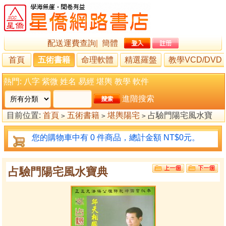
配送運費查詢
|
簡體
首頁
五術書籍
命理軟體
精選羅盤
教學VCD/DVD
熱門:
八字
紫微
姓名
易經
堪輿
教學
軟件
進階搜索
目前位置:
首頁
五術書籍
堪輿陽宅
占驗門陽宅風水寶
>
>
>
典
您的購物車中有 0 件商品，總計金額 NT$0元。
占驗門陽宅風水寶典