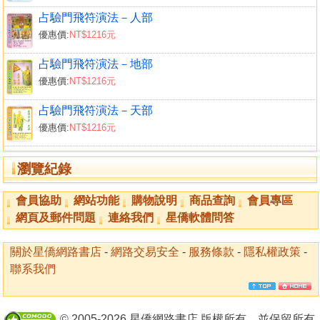
占驗門飛符演法－人部
優惠價:
NT$1216元
占驗門飛符演法－地部
優惠價:
NT$1216元
占驗門飛符演法－天部
優惠價:
NT$1216元
瀏覽紀錄
會員協助
網站功能
購物說明
商品查詢
會員專區
網頁及郵件問題
連絡我們
星僑軟體問答
關於星僑網路書店
-
網路交易安全
-
服務條款
-
隱私權政策
-
聯系我們
© 2005-2026 星僑網路書店 版權所有，並保留所有