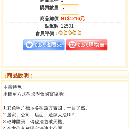
商品庫存
: 1
購買數量
:
商品總價
:
NT$1216元
點擊數
: 12501
會員評價：
商品說明：
本書特色：
用簡單方式教您學會國寶級地理
1.彩色照片標示各種煞方吉凶，一目了然。
2.居家、公司、店面、避煞大法DIY。
3.乾坤國寶口傳秘法道破天機。
4.全方位各種陽宅法決大公開。