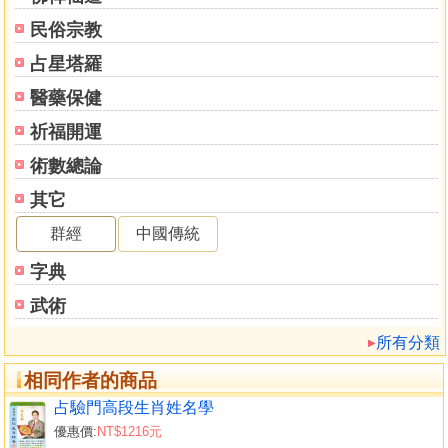
民俗宗教
占星塔羅
醫藥保健
祈福開運
術數總論
其它
群經
中國傳統
字典
武術
所有分類
相同作者的商品
占驗門高段生肖姓名學
優惠價:
NT$1216元