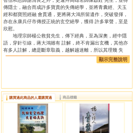
智信和恩師謝清良之外，更遠拜高雄名師陳啟銓 先生，並得
傳隱士，融合而成許多寶貴的失傳絕學，並將青囊經、天玉
經和都寶照經融 會貫通，更將蔣大鴻所留遺作，突破發揮，
亦在永康兵仔市傳授正統的玄空絕學，獲得 許多掌聲，至是
欣慰。
地理宗師楊公救貧先生，傳下經典，至為深奧，經中隱
語，穿針引線，蔣大鴻雖有 註解，終不肯漏出玄機，其他亦
有多人註解，總是斷章取義，越解越迷離，所以其理幾 失
傳，流派引經據典，斷章取義，流毒甚深，作者不忍偽學充
顯示完整說明
斥，為害仁人孝子，將終 身所學，於書中將流毒於人間之偽
訣，一一提出，並引經據典，發掘其源，糾正地師並 鄭重告
誡大家，世人不曉陰陽為何物，如何知曉楊公的雌雄之道，
氣本於天為無形可見 ，無時無刻不附於山水之中，是則氣寓
於形，楊公洞悉天地山水之互通，運用河洛理數 通於天地山
商品標籤
購買過此商品的人還購買過
水，所以才說，天地就是一陰一陽，天地就是雌雄之顯象，
山水就是一陰一 陽，山水就是一大雌雄，是則理寓於氣，氣
寓於形，才是玄空其旨，其法竅，脫乎此， 恐須參商矣！
有鑑於坊間對於楊公經典曲解太多，不從山水中求其
氣，專將坐山向首求其三元紫 白氣，如此本末倒置，背離經