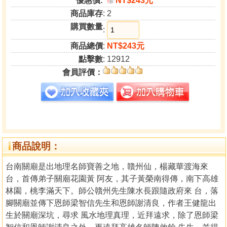
優惠價:
NT$243元
9
折
商品庫存
: 2
購買數量
:
商品總價
:
NT$243元
點擊數
: 12912
會員評價：
商品說明：
台南關廟是出地理名師寶善之地，贛州仙，楊藏華渡海來
台，首傳弟子關廟花園黃 阿友，其子黃榮南得傳，南下高雄
林園，桃李滿天下。師公贛州先生陳水長跟隨政府來 台，落
腳關廟並傳下恩師梁智信先生和恩師謝清良，作者王健龍出
生於關廟深坑，尋求 風水地理真理，近拜遠求，除了恩師梁