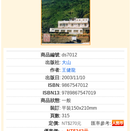
商品編號
: ds7012
出版社
:
大山
作者
:
王健龍
出版日
: 2003/11/10
ISBN
: 9867547012
ISBN13
: 9789867547019
商品狀態
: 一般
裝訂
: 平裝150x210mm
頁數
: 315
定價:
NT$270元
匯率參考: