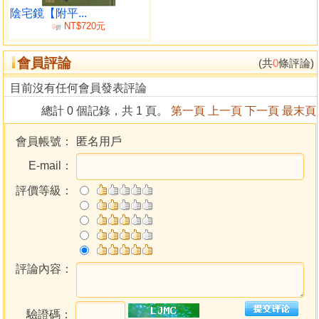
道，焉能知其坤壬乙訣，乾山乾向訣，七星打劫，取貪取輔
陰宅鏡【附平...
NT$720元
之法寶，況且這 種更是雌雄之變化，一點都脫離不了與雌雄
9
折
的關係，所以本人在此鄭重的告誡掛羊頭賣 狗肉的楊公叛
會員評論
徒，不知雌雄原理，這一些法寶，是不可能運用正確的，正
(共
0
條評論)
德堂大開道門 ，歡迎玄空地學各界前輩賜教，更歡迎台南一
目前沒有任何會員發表評論
帶知名的玄空大師賜教，如非是正統的玄 空學，請勿入正統
總計 0 個記錄，共 1 頁。
第一頁
上一頁
下一頁
最末頁
大門，否則會讓等待多時的先師楊公來懲處。
作者曾於過去遭受他人攻擊時，於進退維谷之際，幸得
會員帳號：
匿名用戶
於曾子南得意門生，已是九 十高齡，不惜從高雄六龜遠赴台
E-mail：
南，高舉義旗，至是欣慰，此人正是人人敬重的，曾子 南老
師四大弟子之一的玄空老前輩劉通南先生，在此，本人深深
評價等級：
的深感敬意。破除了一 些運用非正統的火坑線，三煞目的地
理師害人把戲，其實正統楊公絕學更是喜好運用三 煞日火坑
線，其受益要比一般力量加倍。
目錄
評論內容：
作者介
驗證碼：