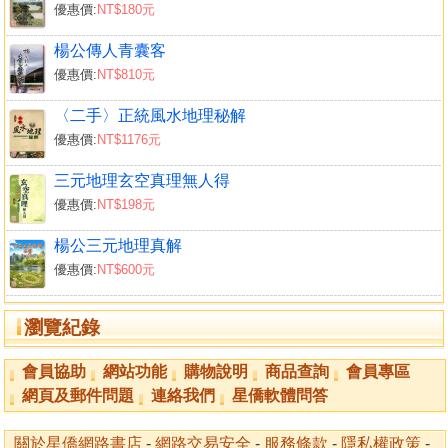
優惠價:
NT$180元
關廟深坑平楊結穴大地簡介
關廟水注天心正穴大地簡介
楊公傳人青囊客
玉井烏鴉落田觚簡介
優惠價:
NT$810元
玉井鷹仔穴簡介
〈二手〉正統風水地理秘解
優惠價:
NT$1176元
三元地理玄空真理無人得
優惠價:
NT$198元
楊公三元地理真解
優惠價:
NT$600元
瀏覽紀錄
會員協助
網站功能
購物說明
商品查詢
會員專區
網頁及郵件問題
連絡我們
星僑軟體問答
關於星僑網路書店
-
網路交易安全
-
服務條款
-
隱私權政策
-