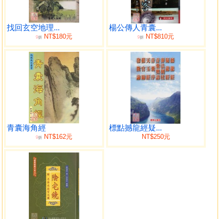
意，怎說是楊公所傳？更有將先天五行和卦運胡亂運用， 不
知先天為體，和後天為用之真諦，不知天圓和地方卦的其
旨，如此為害世人無窮，膽 敢稱為楊公、黃石公第幾代傳
找回玄空地理...
楊公傳人青囊...
NT$180元
NT$810元
9
9
人，這種掛羊頭賣狗肉之行為，不可取呀！
折
折
其實經典中楊公一直都強調陰陽雌雄，至於出卦與否，
及珠寶火坑之應，陰陽氣之 清純與否，關鍵在三才並六建，
所以說出卦、陰陽差錯、火坑、三吉、六秀都與雌雄有 絕對
的關係，不知雌雄者，錯用雌雄者，作者都鄭重告訴大家，
楊公真旨與你無緣，不 要再自欺欺人，留點陰德，為害後代
子孫，恐怕是不樂見之事矣！
偽學留傳越廣，造禍越深，尤其在台南一代，流毒很深
青囊海角經
標點撼龍經疑...
且廣，作者出身台南，為了 學術正義，不但開館傳授正統的
NT$162元
NT$250元
9
折
楊公絕學，更單挑「黑道叢林」之「虎豹豺狼」，一點 都不
怕，更有某國立大學教授群，反行其道，助紂為孽，本人深
深一嘆，楊公天上有知 怎能不落淚？我是天地孕育所出，既
然為人，又是個陰陽學家，深知雌雄其義，稟其楊 公正統之
學，誓必打倒偽學，絕不手軟，讓那些許多掛羊頭賣狗肉的
「黑道叢林之虎豹\r 豺狼」一個一個旗倒逃散，試問楊公終
其一生，皆以雌雄來論風水地理，而居然連雌雄 原理都不知