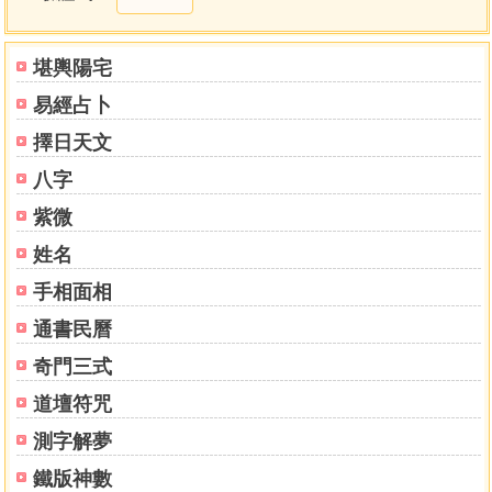
學員序
三「堪覆」稱風水地理之學
學習風水地理和研究風水地理要法
堪輿陽宅
第一章 風水地理深源
易經占卜
河圖洛書
六十四卦天圓地方圖源於河洛
擇日天文
第二章 青囊序
八字
第三章 青囊經
上卷
紫微
中卷 天官篇
姓名
下卷
手相面相
第四章 青囊奧語
青囊奧語 問答題
通書民曆
第五章 玉函真義
奇門三式
天元歌第一章
天元歌
道壇符咒
平洋水龍
測字解夢
陽宅
第六章 洞天秘錄
鐵版神數