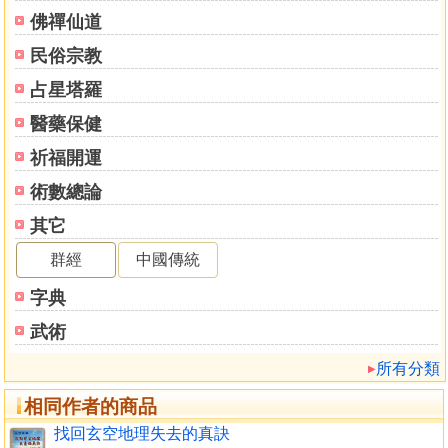
眙息
佛禪仙道
乘龍
民俗宗教
御極
巨浸
占星塔羅
二氣
醫藥保健
注受
還元
祈福開運
第七章 平洋金口訣
術數總論
第八章 問答題
其它
正德堂玄空地理測驗
第九章 贈釋地理冰海摘要
群經
中國傳統
論五勤、摘自增釋地種冰海
字典
論五不可蟦傳
千金難買一笑歡
武術
兼卦
所有分類
第十章 正德堂地理擇日館地理佈局簡介
第十一章 真龍正穴考察評鑑
相同作者的商品
關廟獅頭山簡
找回玄空地理失去的真訣
關廟大潭埤蘆穴簡介