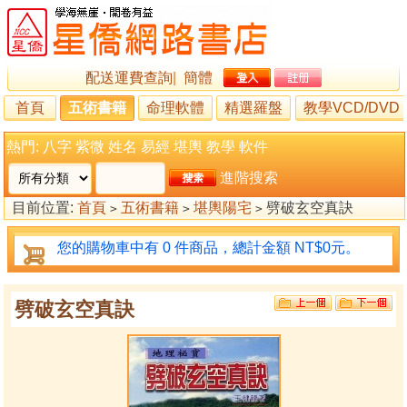
配送運費查詢
|
簡體
首頁
五術書籍
命理軟體
精選羅盤
教學VCD/DVD
熱門:
八字
紫微
姓名
易經
堪輿
教學
軟件
進階搜索
目前位置:
首頁
五術書籍
堪輿陽宅
劈破玄空真訣
>
>
>
您的購物車中有 0 件商品，總計金額 NT$0元。
劈破玄空真訣