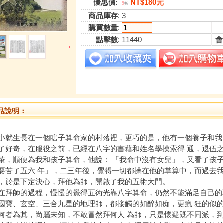
優惠價:
NT$180元
9
折
商品庫存
: 3
購買數量
:
點擊數
: 11440
會
品說明：
小就生長在一個瞎子算命家的村落裡，更巧的是，他有一個養子和我
了好奇，在服役之前，已經在八字的書藉和姓名學摸索得 通，退伍
茶，順便為我和孩子算命，他說： 「我命中沒有女兒」，又看了孩
要苦了五六 年」，二三年後，覺得一切都操在他的掌算中，而過去我
，於是下定決心，拜他為師，開啟了我的五術大門。
師的過程，慢慢的覺得五術光靠八字算命，仍然不能滿足自己的理
國寶、玄空、三合九星的地理師，都接觸的如醉如痴，更瘋 狂的似
何者為其，尚屬未知，不敢冒然拜何人 為師，只是懷疑既不同派，