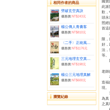
國寶
相同作者的商品
此派
劈破玄空真訣
歎，
優惠價:
NT$243元
頭永
照經
楊公傳人青囊客
首這
優惠價:
NT$810元
六年
限，
〈二手〉正統風水地理秘解
好，
優惠價:
NT$1176元
法，
等。
三元地理玄空真理無人得
期能
優惠價:
NT$198元
老師
楊公三元地理真解
本書
優惠價:
NT$600元
造福
現。
玄空
瀏覽紀錄
為真
之真
很多