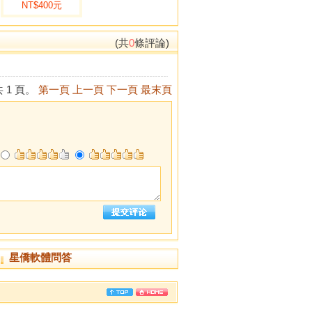
NT$400元
(共
0
條評論)
 1 頁。
第一頁
上一頁
下一頁
最末頁
星僑軟體問答