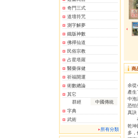
奇門三式
道壇符咒
測字解夢
鐵版神數
佛禪仙道
民俗宗教
占星塔羅
醫藥保健
商
祈福開運
余從
術數總論
產生
其它
中泡
群經
中國傳統
恐怕
字典
真訣
在拜
武術
乾坤
所有分類
多，