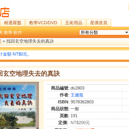
精選羅盤
教學VCD/DVD
五術用品
星僑首頁
輿
教學
軟件
宅
>
找回玄空地理失去的真訣
金額 NT$0元。
回玄空地理失去的真訣
商品編號
: ds2803
作者
:
王健龍
ISBN
: 9578362803
商品狀態
: 一般
頁數
: 191
定價:
NT$200元