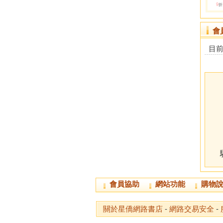
9
折
會
目
會員協助
網站功能
購物
關於星僑網路書店
-
網路交易安全
-