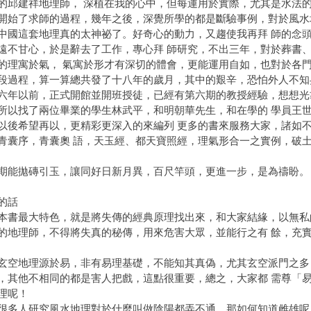
的邱建祥地理師， 深植在我的心中，但每運用於實際，尤其是水法
開始了求師的過程，幾年之後，深覺所學的都是斷驗事例，對於風水
中國這套地理真的太神祕了。好奇心的動力，又趨使我再拜 師的念
遠不甘心，於是辭去了工作，專心拜 師研究，不出三年，對於葬書
的理寓於氣， 氣寓於形才有深切的體會，更能運用自如，也對於各門
段過程，算一算總共發了十八年的歲月，其中的艱辛，恐怕外人不知
以前，正式開館並開班授徒，已經有第六期的教授經驗，想想光靠
所以找了兩位畢業的學生林武平，和明朝華先生，和在學的 學員王
以後希望再以，更精彩更深入的來編列 更多的書來服務大家，諸如
青囊序，青囊奧 語，天玉經、都天寶照經，理氣形合一之實例，破土、
拋磚引玉，讓同好日新月異，百尺竿頭，更進一步，是為禱盼。
的話
最大特色，就是將失傳的經典原理找出來，和大家結緣，以無私的
的地理師，不得將失真的秘傳，用來危害大眾，並能行之有 餘，充
地理源於易，非有易理基礎，不能知其真偽，尤其玄空派門之多，
，其他不相同的都是害人把戲，這點很重要，總之，大家都 需尊「
理呢！
人研究風水地理對於什麼叫做陰陽都弄不通，那如何知道雌雄呢？