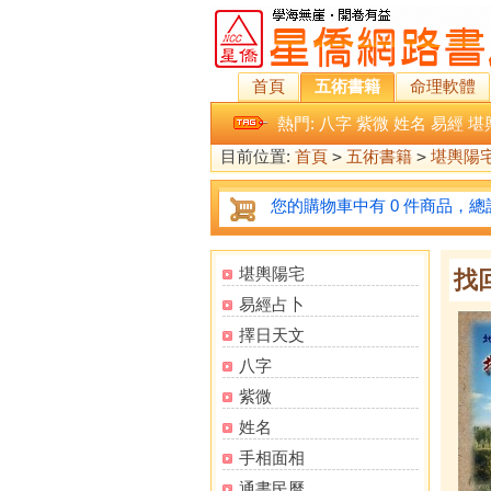
首頁
五術書籍
命理軟體
熱門:
八字
紫微
姓名
易經
堪
目前位置:
首頁
>
五術書籍
>
堪輿陽
您的購物車中有 0 件商品，總計
堪輿陽宅
找
易經占卜
擇日天文
八字
紫微
姓名
手相面相
通書民曆