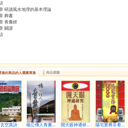
語
章 研讀風水地理的基本理論
章 葬書
章 青囊經
章 闢謬
語
商品標籤
買過此商品的人還購買過
破玄空真訣
楊公傳人青囊...
開天眼神通研...
陽宅實務非看...