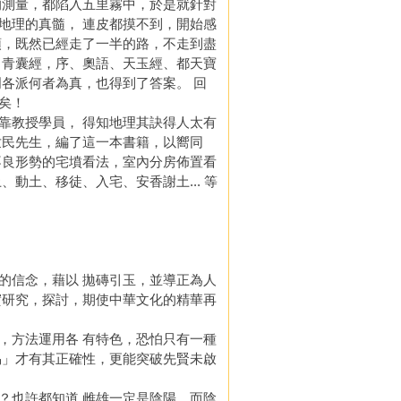
的測量，都陷入五里霧中，於是就針對
地理的真髓， 連皮都摸不到，開始感
頭，既然已經走了一半的路，不走到盡
、青囊經，序、奧語、天玉經、都天寶
各派何者為真，也得到了答案。 回
矣！
教授學員， 得知地理其訣得人太有
世民先生，編了這一本書籍，以嚮同
不良形勢的宅墳看法，室內分房佈置看
動土、移徒、入宅、安香謝土... 等
信念，藉以 拋磚引玉，並導正為人
實研究，探討，期使中華文化的精華再
方法運用各 有特色，恐怕只有一種
易」才有其正確性，更能突破先賢未啟
也許都知道 雌雄一定是陰陽，而陰