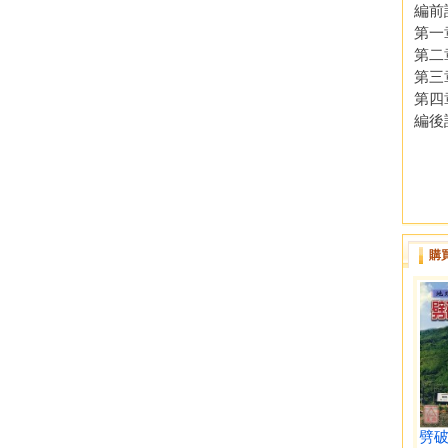
編前
第一
第二
第三
第四
編後
購
劈