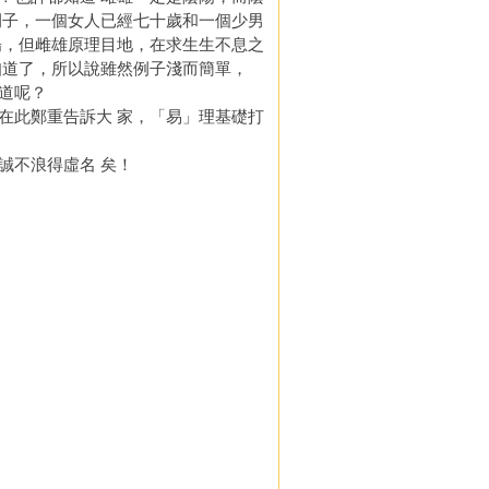
例子，一個女人已經七十歲和一個少男
陽，但雌雄原理目地，在求生生不息之
知道了，所以說雖然例子淺而簡單，
道呢？
此鄭重告訴大 家，「易」理基礎打
不浪得虛名 矣！