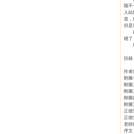
陽不
人結
道，
但是
最後
穩了
地理
目錄
作者
附圖
附圖
附圖
附圖
附圖
正德
正德
老師
序文