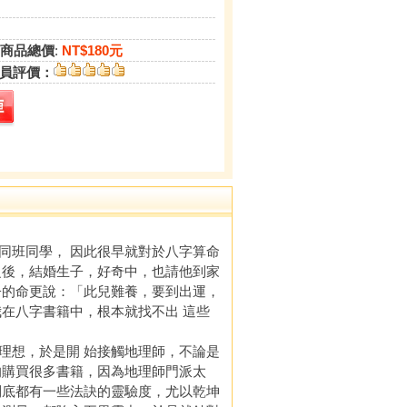
商品總價
:
NT$180元
員評價：
同班同學， 因此很早就對於八字算命
之後，結婚生子，好奇中，也請他到家
子的命更說：「此兒難養，要到出運，
在八字書籍中，根本就找不出 這些
想，於是開 始接觸地理師，不論是
的購買很多書籍，因為地理師門派太
到底都有一些法訣的靈驗度，尤以乾坤