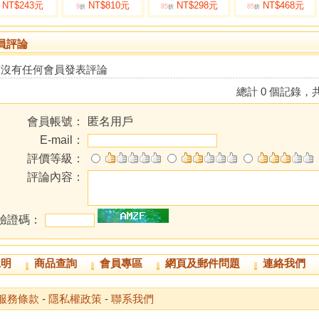
NT$243元
NT$810元
NT$298元
NT$468元
9
85
85
折
折
折
員評論
前沒有任何會員發表評論
總計 0 個記錄，共
會員帳號：
匿名用戶
E-mail：
評價等級：
評論內容：
驗證碼：
說明
商品查詢
會員專區
網頁及郵件問題
連絡我們
服務條款
-
隱私權政策
-
聯系我們