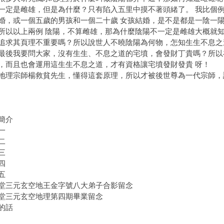
一定是雌雄，但是為什麼？只有陷入五里中摸不著頭緒了。 我比個
婚，或一個五歲的男孩和一個二十歲 女孩結婚，是不是都是一陰一
所以以上兩例 陰陽，不算雌雄，那為什麼陰陽不一定是雌雄大概就
追求其頁理不重要嗎？所以說世人不曉陰陽為何物，怎知生生不息之
我要問大家，沒有生生、不息之道的宅墳，會發財丁貴嗎？所以在
，而且也會運用這生生不息之道，才有資格讓宅墳發財發貴 呀！
宗師楊救貧先生，懂得這套原理，所以才被後世尊為一代宗師，誠
簡介
一
二
三
四
五
堂三元玄空地王金字號八大弟子合影留念
堂三元玄空地理第四期畢業留念
的話