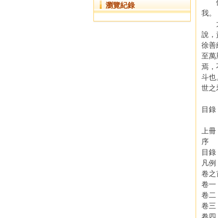
偽書
瀏覽紀錄
我。
太祖
說，
徐善
至萬
焉，
斗也
世之
目錄
上冊
序
目錄
凡例
卷之
卷一
卷二
卷三
卷四