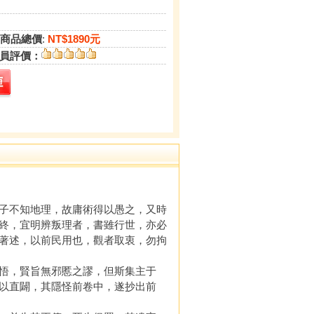
商品總價
:
NT$1890元
員評價：
子不知地理，故庸術得以愚之，又時
終，宜明辨叛理者，書雖行世，亦必
著述，以前民用也，觀者取衷，勿拘
悟，賢旨無邪慝之謬，但斯集主于
以直闢，其隱怪前卷中，遂抄出前