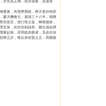
，并失其正傳，死生俱罹，其遺害
翊運著，有堪輿寶鏡，將天星卦例邪
，纂天機會元，嘉靖三十八年，德興
星卦訛言，使行怪之徒，轉相倣效，
理玄珠，此外坊刻紛然，雜出俱由擇
儒輩起揭，至明鏡具眼者，見必自知
切辨之詳，惟以承前賢之正，而闢後