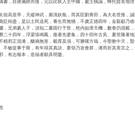
，自唐滅經而後，元以比狄入主中國，處士橫議，蜂托賢名地理
高皇帝，天縱神武，廝清妖氛，而其臣劉青田，為大名世推，誠
責貶殆盡，是以士民送死，養生而無憾，不虞正德四年，金谿顧乃德
繼，兄弟纂人子，須知二書固行于世，然內如泄天機，數卷仍混載，
曆二十四年，浮梁張鳴鳳，復著先婆集，四十四年古吳、夏世隆著地
不精邪正混淆，釀禍無形，載胥及溺，可勝嘆方哉，今聖教中天，賢
。不敏從事于斯，有年得其真訣、要領乃攻會群，淆而折其衷言之，
邪，有志報本，造福者願具明鑒。
首