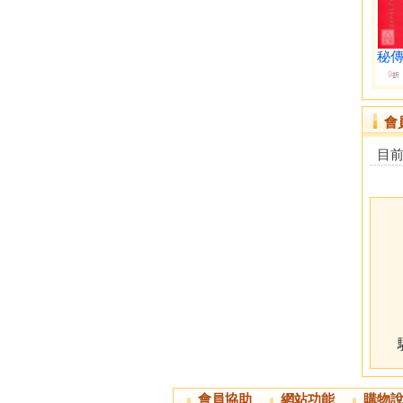
秘傳
9
折
會
目
會員協助
網站功能
購物