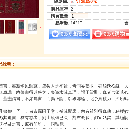
優惠價:
NT$1890元
9
折
商品庫存
: 2
購買數量
:
點擊數
: 14317
會
品說明：
，奉親體以歸藏，肇後人之福祉，肯同委壑取，召餘殃祗緣，人
無卓識，故偽書得以惑之，夫識求其真理，歸于當亂，真者言須眩心
，蓋盡信書，不如無書，而揭正論，以破邪論，此予真積力，久所繇
。
仰止子曰：者皆竊附子意，補其闕畧，內有辨別得真傳，秘授妙
乃其遺書，猶有存者，則由訛傳已久，刻布既多，似宜姑留，其詭詞
貶星卦之言，庶有印證，非同私臆。