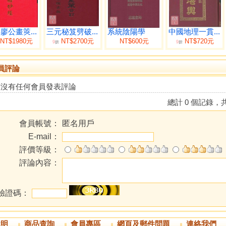
廖公畫筴...
三元秘笈劈破...
系統陰陽學
中國地理一貫...
NT$1980元
NT$2700元
NT$600元
NT$720元
9
9
折
折
員評論
前沒有任何會員發表評論
總計 0 個記錄，共
會員帳號：
匿名用戶
E-mail：
評價等級：
評論內容：
驗證碼：
說明
商品查詢
會員專區
網頁及郵件問題
連絡我們