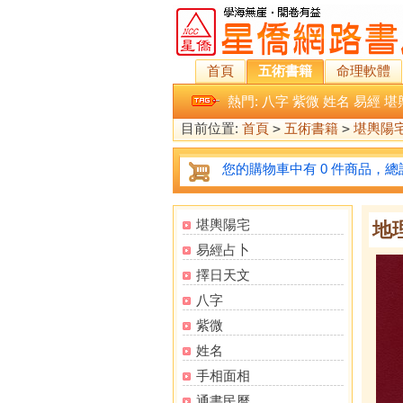
首頁
五術書籍
命理軟體
熱門:
八字
紫微
姓名
易經
堪
目前位置:
首頁
>
五術書籍
>
堪輿陽
您的購物車中有 0 件商品，總計
堪輿陽宅
地
易經占卜
擇日天文
八字
紫微
姓名
手相面相
通書民曆