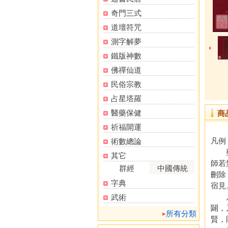
奇門三式
道壇符咒
測字解夢
鐵版神數
佛禪仙道
民俗宗教
占星塔羅
醫藥保健
商
祈福開運
凡例
術數總論
塟言
其它
師若
群經
中國傳統
刪除
字典
宿見
凡書
武術
闢，
所有分類
賢，