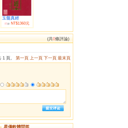
玉髓真經
NT$1360元
85
折
(共
0
條評論)
 1 頁。
第一頁
上一頁
下一頁
最末頁
星僑軟體問答