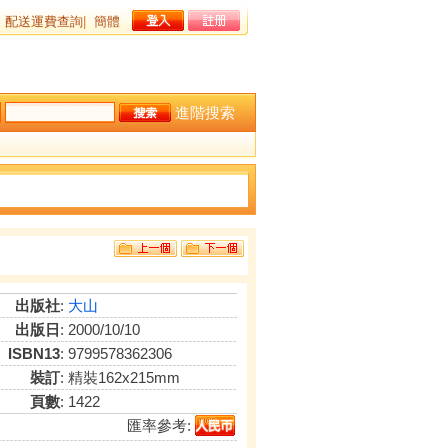
配送運費查詢
|
簡體
進階搜索
出版社
:
大山
出版日
: 2000/10/10
ISBN13
: 9799578362306
裝訂
: 精裝162x215mm
頁數
: 1422
匯率參考: