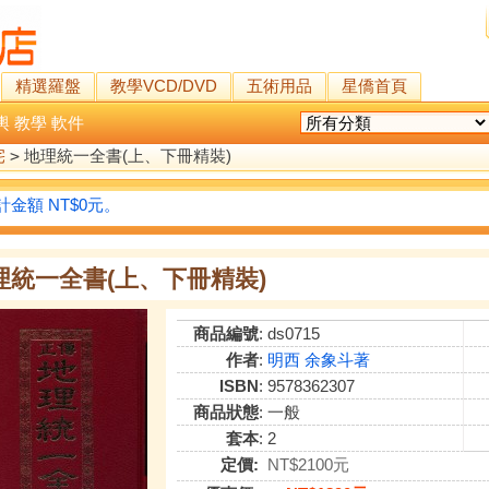
精選羅盤
教學VCD/DVD
五術用品
星僑首頁
輿
教學
軟件
宅
>
地理統一全書(上、下冊精裝)
金額 NT$0元。
理統一全書(上、下冊精裝)
商品編號
: ds0715
作者
:
明西 余象斗著
ISBN
: 9578362307
商品狀態
: 一般
套本
: 2
定價:
NT$2100元