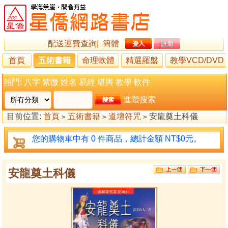
配送運費查詢
|
簡體
首頁
五術書籍
命理軟體
精選羅盤
教學VCD/DVD
熱門:
八字
紫微
姓名
易經
堪輿
教學
軟件
進階搜索
目前位置:
首頁
五術書籍
道壇符咒
安龍奠土科儀
>
>
>
您的購物車中有 0 件商品，總計金額 NT$0元。
安龍奠土科儀