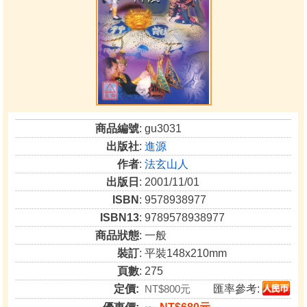
商品編號
: gu3031
出版社
:
進源
作者
:
法玄山人
出版日
: 2001/11/01
ISBN
: 9578938977
ISBN13
: 9789578938977
商品狀態
: 一般
裝訂
: 平裝148x210mm
頁數
: 275
定價:
NT$800元
匯率參考: