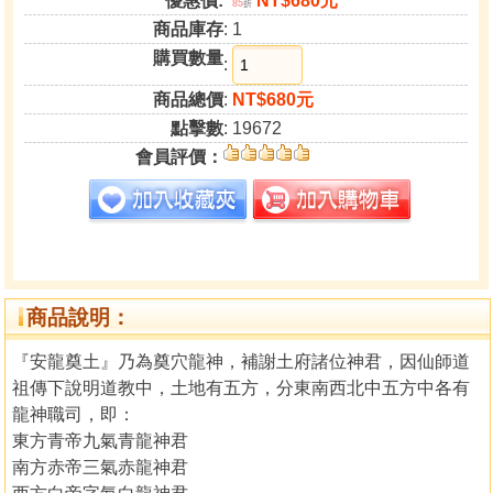
優惠價:
NT$680元
85
折
商品庫存
: 1
購買數量
:
商品總價
:
NT$680元
點擊數
: 19672
會員評價：
商品說明：
『安龍奠土』乃為奠穴龍神，補謝土府諸位神君，因仙師道
祖傳下說明道教中，土地有五方，分東南西北中五方中各有
龍神職司，即：
東方青帝九氣青龍神君
南方赤帝三氣赤龍神君