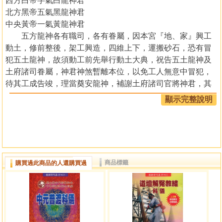
西方白帝字氣白龍神君
北方黑帝五氣黑龍神君
中央黃帝一氣黃龍神君
五方龍神各有職司，各有眷屬，因本宮『地、家』興工
動土，修前整後，架工興造，四維上下，運搬砂石，恐有冒
犯五土龍神，故須動工前先舉行動土大典，祝告五土龍神及
土府諸司眷屬，神君神煞暫離本位，以免工人無意中冒犯，
待其工成告竣，理當奠安龍神，補謝土府諸司官將神君，其
名為『謝土』，又稱『土醮』，須行道場，普請土府及贊揚
顯示完整說明
土府，普渡孤幽。
謝土法事圓滿，祈求地脈隆昌，合境男女人等平安如
意，火盜埋藏，官非不染，災禍退散，男添百福，女納千
祥，士農工商，前途光明，各家各戶，所求皆遂，等等。
今日本人著此安龍奠土科儀乃失希望為道壇法師增加奠
商品標籤
購買過此商品的人還購買過
土科之作法，而對廣大信徒有助益。本書是以本門中一天科
儀作法而編寫的，希望能對道壇諸位賢達有所幫助，未盡之
處望十方高明志師指正。
嗣教法派四代掌門宗師 法玄山人 林靖欽