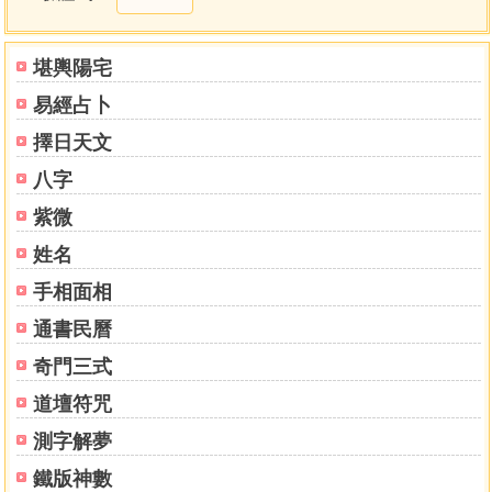
堪輿陽宅
易經占卜
擇日天文
八字
紫微
姓名
手相面相
通書民曆
奇門三式
道壇符咒
測字解夢
鐵版神數