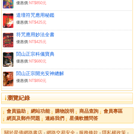
優惠價:
NT$850元
道壇符咒應用秘鑑
優惠價:
NT$425元
符咒應用妙法全書
優惠價:
NT$425元
閭山正宗科儀寶典
優惠價:
NT$680元
閭山正宗開光安神總解
優惠價:
NT$850元
瀏覽紀錄
會員協助
網站功能
購物說明
商品查詢
會員專區
網頁及郵件問題
連絡我們
星僑軟體問答
關於星僑網路書店
-
網路交易安全
-
服務條款
-
隱私權政策
-