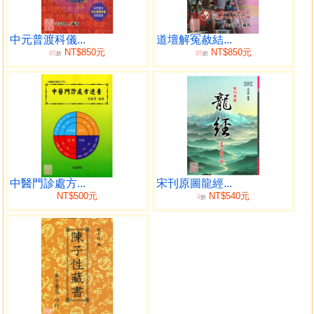
目錄
安龍奠土 序
中元普渡科儀...
道壇解冤赦結...
NT$850元
NT$850元
85
85
安龍奠土科儀彩圖實況解析
折
折
安龓奠土請神科
正壹安龍奠土科儀
太上八陽經太上八陰妙經合部
靈寶正壹龍神妙經玄科
慶宅安土謝土聖位
太上淨明安謝龍神法懺
正一吽神靈官火犀大仙考召秘法
中醫門診處方...
宋刊原圖龍經...
NT$500元
NT$540元
9
折