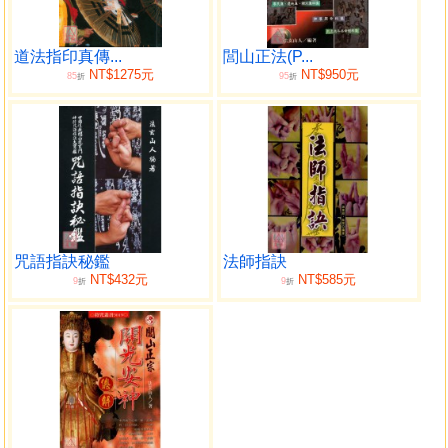
三清指
金剛鐵筆指
王天君指
道法指印真傳...
閭山正法(P...
NT$1275元
NT$950元
85
95
劍指
折
折
陽雷指
陰雷指
三台訣
三師三童子指
宗師指(一)
宗師指
太清道君指
咒語指訣秘鑑
法師指訣
玄天上帝指
NT$432元
NT$585元
9
9
折
折
發兵訣
雷以嘴指
單鶴朝飛指
毫光揚現指
哪啗太子金鎗單輪指
右壇官將指
左壇官將指