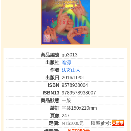
商品編號
: gu3013
出版社
:
進源
作者
:
法玄山人
出版日
: 2016/10/01
ISBN
: 9578938004
ISBN13
: 9789578938007
商品狀態
: 一般
裝訂
: 平裝150x210mm
頁數
: 247
定價:
NT$1000元
匯率參考: