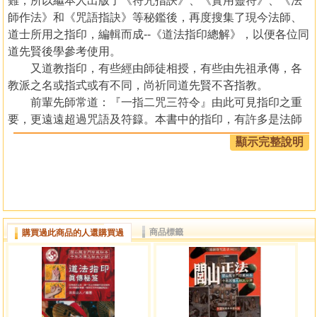
難，所以繼本人出版了《符咒指訣》、《實用靈符》、《法
師作法》和《咒語指訣》等秘鑑後，再度搜集了現今法師、
道士所用之指印，編輯而成--《道法指印總解》，以便各位同
道先賢後學參考使用。
又道教指印，有些經由師徒相授，有些由先祖承傳，各
教派之名或指式或有不同，尚祈同道先賢不吝指教。
前輩先師常道：『一指二咒三符令』由此可見指印之重
要，更遠遠超過咒語及符籙。本書中的指印，有許多是法師
道士口中相傳的指法，但大多數人未曾見過，現在本人特別
顯示完整說明
將之付梓出版，盼能對道壇人士有所助益。如有前輩後賢不
指正，不勝感激之至。
閭山龍玄門四代掌門法子 法玄山人 林靖欽
目錄
商品標籤
購買過此商品的人還購買過
第一篇 法師指印總解
道指
經指
師指