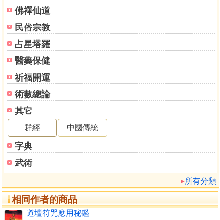
觀音坐蓮外指
佛禪仙道
本帥指
民俗宗教
外和合指
須彌山指
占星塔羅
盤古盤
醫藥保健
四大金剛指
金刀訣
祈福開運
太極子午印
術數總論
盤古指
其它
盤古印
天地神通指
群經
中國傳統
召功遭指
字典
左官指
右官指
武術
金剛伏魔印
所有分類
遣送五鬼指
遣送鬼指
相同作者的商品
大鵬金翅鳥指
道壇符咒應用秘鑑
九天玄天送煞指