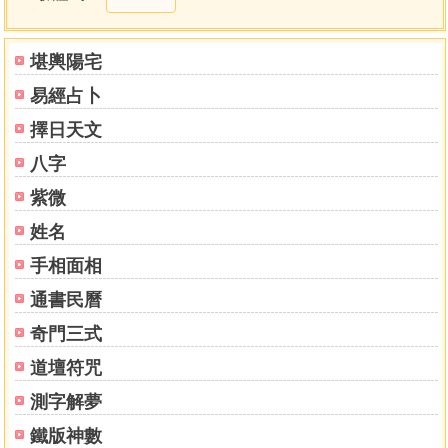
左官指
右官指
三奶蓋印指
堪輿陽宅
三奶打煞指
易經占卜
三寶一指
三寶二指
擇日天文
三寶三指
八字
正一天師指
太上老君指
紫微
雪山金箭指
姓名
鐵叉指
手相面相
先天八卦指
先天八反卦指
通書民曆
閭山白鶴指
奇門三式
虎頭指
天狗指
道壇符咒
宗師印
測字解夢
哪咤指
觀音坐蓮內指
鐵版神數