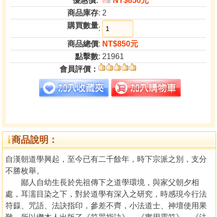
優惠價:
NT$850元
85
折
商品庫存
: 2
購買數量
:
商品總價
:
NT$850元
點擊數
: 21961
會員評價：
商品說明：
自漢朝道學興起，至今已有二千餘年，時下宗派之別，支分
不勝枚舉。
鄙人自幼生長於先祖傳下之道學環境，與家父朝夕相
處，耳濡目染之下，對於道學有深入之研究，時感現今行法
符籙、咒語、法訣指印，參差不齊，小法道士、神壇使用果