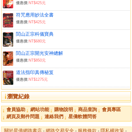
優惠價:
NT$425元
哪咤三尖指印
太極金光圖
符咒應用妙法全書
孫臏祖師指
優惠價:
NT$425元
鬼谷先師指
太乙真人指
閭山正宗科儀寶典
縛魂指
優惠價:
NT$680元
鴻鈉老祖纏身指
閭山正宗開光安神總解
哪咤三太子指
優惠價:
NT$850元
銅枷指
鐵鎖指
道法指印真傳秘笈
第二篇 閭山法壇指法秘笈
優惠價:
NT$1275元
東營指
南營指
瀏覽紀錄
西營指
北營元帥指
會員協助
網站功能
購物說明
商品查詢
會員專區
北營指
網頁及郵件問題
連絡我們
星僑軟體問答
中營指
中營將軍指
關於星僑網路書店
-
網路交易安全
-
服務條款
-
隱私權政策
-