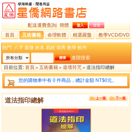
配送運費查詢
|
簡體
首頁
五術書籍
命理軟體
精選羅盤
教學VCD/DVD
熱門:
八字
紫微
姓名
易經
堪輿
教學
軟件
進階搜索
目前位置:
首頁
五術書籍
道壇符咒
道法指印總解
>
>
>
您的購物車中有 0 件商品，總計金額 NT$0元。
道法指印總解