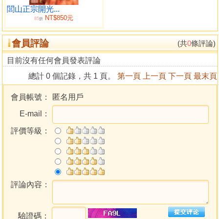
四大元帥指
閭山正宗開光...
NT$850元
閭山通天指
85
折
泰山石敢當
會員評論
法主公指
(共
0
條評論)
準提佛母指
目前沒有任何會員發表評論
觀音指
總計 0 個記錄，共 1 頁。
第一頁
上一頁
下一頁
最末頁
請虎
大蒙山
會員帳號：
匿名用戶
小蒙山
E-mail：
閭山敕符指
閭山琉璃指
評價等級：
閭山護教四將指
雙五雷指
玄天上帝帶劍指
雙寶劍指
雙泰山祈福印
評論內容：
押煞指
龍玄祖師法身指
驗證碼：