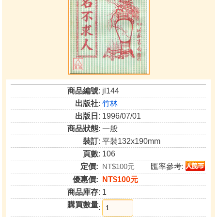
商品編號
: jl144
出版社
:
竹林
出版日
: 1996/07/01
商品狀態
: 一般
裝訂
: 平裝132x190mm
頁數
: 106
定價:
NT$100元
匯率參考:
優惠價:
NT$100元
商品庫存
: 1
購買數量
: