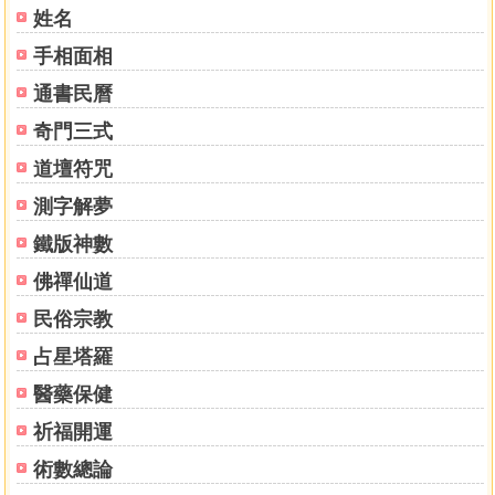
姓名
手相面相
通書民曆
奇門三式
道壇符咒
測字解夢
鐵版神數
佛禪仙道
民俗宗教
占星塔羅
醫藥保健
祈福開運
術數總論