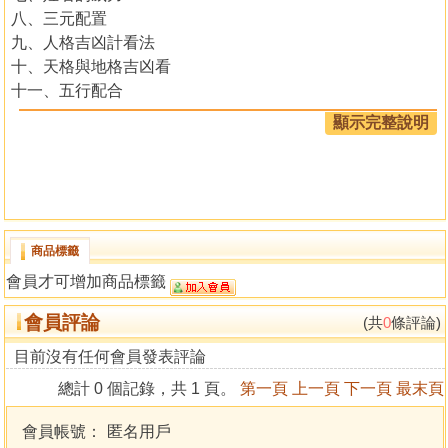
八、三元配置
九、人格吉凶計看法
十、天格與地格吉凶看
十一、五行配合
十二、內外格與五行判斷法
顯示完整說明
十三、社交運的靈導便覽
十四、三才同一五行靈導
十五、姓名三才配置發生病
十六、數理之判斷方法
十七、各種靈數之暗示
商品標籤
十八、禍厄災難數之暗示
會員才可增加商品標籤
十九、七大運格數
二十、觀店舖行號之吉凶
會員評論
(共
0
條評論)
二一、姓西吉凶法
二二、配合吉陰陽之象
目前沒有任何會員發表評論
二三、全陰全陽之象
總計 0 個記錄，共 1 頁。
第一頁
上一頁
下一頁
最末頁
二四、八十一畫數吉凶預定文
二五、分九音法
會員帳號：
匿名用戶