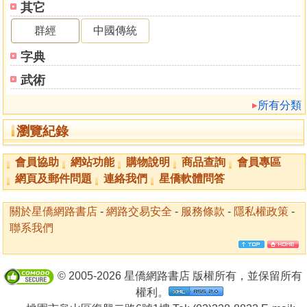
其它
群經
中國傳統
字典
武術
所有分類
瀏覽紀錄
會員協助
網站功能
購物說明
商品查詢
會員專區
網頁及郵件問題
連絡我們
星僑軟體問答
關於星僑網路書店
-
網路交易安全
-
服務條款
-
隱私權政策
-
聯系我們
© 2005-2026 星僑網路書店 版權所有，並保留所有
權利。