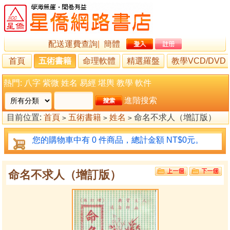
配送運費查詢
|
簡體
首頁
五術書籍
命理軟體
精選羅盤
教學VCD/DVD
熱門:
八字
紫微
姓名
易經
堪輿
教學
軟件
進階搜索
目前位置:
首頁
五術書籍
姓名
命名不求人（增訂版）
>
>
>
您的購物車中有 0 件商品，總計金額 NT$0元。
命名不求人（增訂版）