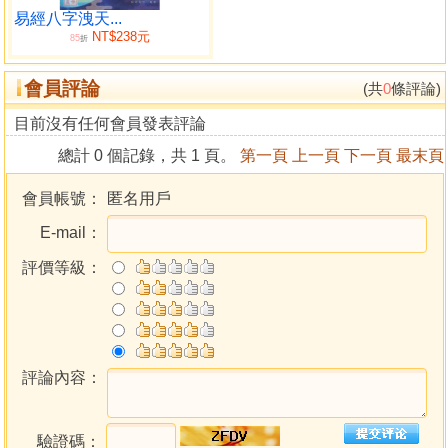
易經八字洩天...
NT$238元
85
折
會員評論
(共
0
條評論)
目前沒有任何會員發表評論
總計 0 個記錄，共 1 頁。
第一頁
上一頁
下一頁
最末頁
會員帳號：
匿名用戶
E-mail：
評價等級：
評論內容：
驗證碼：