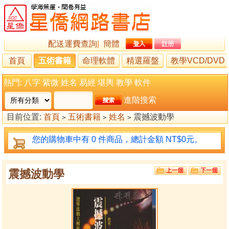
配送運費查詢
|
簡體
首頁
五術書籍
命理軟體
精選羅盤
教學VCD/DVD
熱門:
八字
紫微
姓名
易經
堪輿
教學
軟件
進階搜索
目前位置:
首頁
五術書籍
姓名
震撼波動學
>
>
>
您的購物車中有 0 件商品，總計金額 NT$0元。
震撼波動學