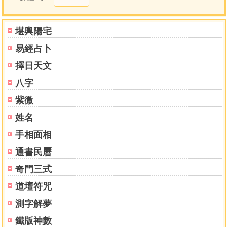
堪輿陽宅
易經占卜
擇日天文
八字
紫微
姓名
手相面相
通書民曆
奇門三式
道壇符咒
測字解夢
鐵版神數