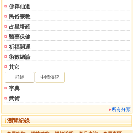
佛禪仙道
民俗宗教
占星塔羅
醫藥保健
祈福開運
術數總論
其它
群經
中國傳統
字典
武術
所有分類
瀏覽紀錄