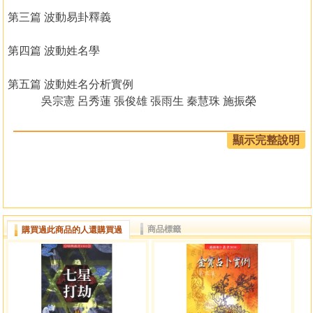
第三篇 波動易卦釋義
第四篇 波動姓名學
第五篇 波動姓名分析實例
吳宗憲 呂秀蓮 張俊雄 張雨生 秦慧珠 施振榮
第六篇 波動卜卦
顯示完整說明
第七篇 波動姓名加上生辰八字的綜合分析
陳水扁 李登輝 江澤民 鄧小平 李小龍 莊孝勇
第八篇 心靈波動的世界
商品標籤
購買過此商品的人還購買過
第九篇 波動陽宅篇