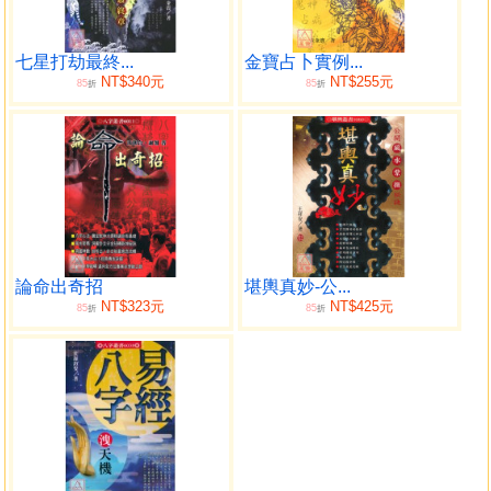
七星打劫最終...
金寶占卜實例...
NT$340元
NT$255元
85
85
折
折
論命出奇招
堪輿真妙-公...
NT$323元
NT$425元
85
85
折
折