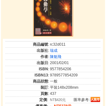
商品編號
: rc32d011
出版社
:
瑞成
作者
:
陳魁飛
出版日
: 2001/02/01
ISBN
: 9577854206
ISBN13
: 9789577854209
商品狀態
: 一般
裝訂
: 平裝148x208mm
頁數
: 437
定價:
NT$420元
匯率參考: