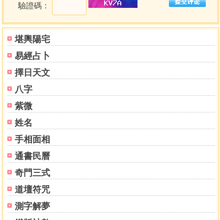
驗證碼：
百廿分金圖
三元氣運圖
掌訣四圖
堪輿陽宅
太陽躔次圖
易經占卜
時憲書各節氣太陽過宮每日躔度表 各省節氣較京都時刻
早晚表附
擇日天文
二十四節氣距冬至日時表
八字
日出日入圖
京師各節氣日出日入晝夜時刻永短表
紫微
各省日出日入較京都時刻早晚加減表
姓名
朦影限圖 京都朦影刻分表附
手相面相
更漏圖
京都各節氣昏旦更漏時刻表
通書民曆
太陽到方圖
奇門三式
各節氣太陽到方時刻表
卷二 年神考辯 凡無關選擇而年神表所不載者槩以小樣字
道壇符咒
別之
測字解夢
歲德