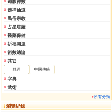
歲德合
鐵版神數
歲祿
佛禪仙道
羊刄
民俗宗教
飛刄
陽貴人
占星塔羅
陰貴人
醫藥保健
天官
催官
祈福開運
文昌
術數總論
魁名
其它
文魁
天財
群經
中國傳統
干鬼
字典
倒產空亡
憾龍帝星
武術
天帑星
所有分類
破敗五鬼
天官星
瀏覽紀錄
正陰府