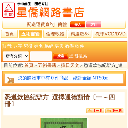
配送運費查詢
|
簡體
首頁
五術書籍
命理軟體
精選羅盤
教學VCD/DVD
熱門:
八字
紫微
姓名
易經
堪輿
教學
軟件
進階搜索
目前位置:
首頁
五術書籍
擇日天文
悉遵欽協紀辯方_選
>
>
>
擇通德類情〔一～四冊〕
您的購物車中有 0 件商品，總計金額 NT$0元。
悉遵欽協紀辯方_選擇通德類情〔一～四
冊〕