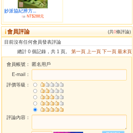
納甲三合圖
納甲納十二支圖
妙派協紀辨方...
NT$288元
洪範五行圖
9
折
正針中針縫針三盤圖
會員評論
先後天相破圖
(共
0
條評論)
龍上八殺圖
目前沒有任何會員發表評論
八路黃泉圖
總計 0 個記錄，共 1 頁。
第一頁
上一頁
下一頁
最末頁
三吉六秀圖
淨陰淨陽圖
會員帳號：
匿名用戶
穿山七十二龍圖
E-mail：
二十四天星圖
盈縮六十龍圖
評價等級：
平分六十龍圖
中針撥砂圖
逢針納水圖
進神退神水法二十四局
挨星例 天定卦附
評論內容：
大游年翻卦
小游年翻卦