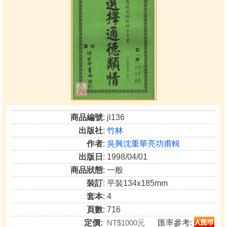
商品編號
: jl136
出版社
:
竹林
作者
:
吳興沈重華亮功甫輯
出版日
: 1998/04/01
商品狀態
: 一般
裝訂
: 平裝134x185mm
套本
: 4
頁數
: 716
定價:
NT$1000元
匯率參考: