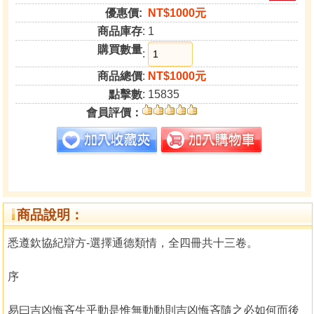
優惠價:
NT$1000元
商品庫存
: 1
購買數量
:
商品總價
:
NT$1000元
點擊數
: 15835
會員評價：
商品說明：
悉遵欽協紀辯方-選擇通德類情，全四冊共十三卷。
序
易曰吉凶悔吝生乎動是惟無動動則吉凶悔吝隨之必如何而後