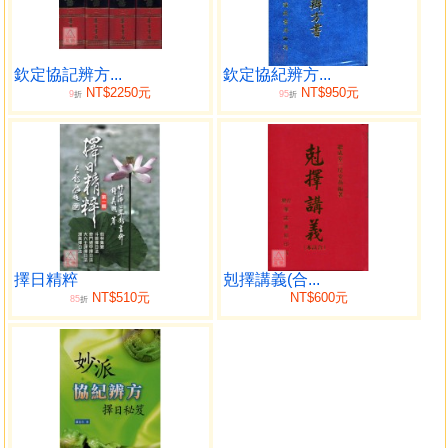
目錄
卷一 數理源流
欽定協記辨方...
欽定協紀辨方...
NT$2250元
NT$950元
9
95
河圖
折
折
洛書
先天八卦方位
後天八卦方位
十二月辟卦圖
天干配河圖數圖
天干五合化氣圖
地支六合圖
擇日精粹
剋擇講義(合...
六合配天象圖
NT$510元
NT$600元
85
折
方位五行圖
用事五行圖
三合五行圖
納音五行圖
納甲直圖
納甲圓圖