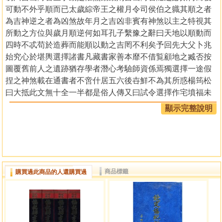
可動不外乎順而已太歲綜帝王之權月令司侯伯之軄其順之者
為吉神逆之者為凶煞故年月之吉凶非賓有神煞以主之特視其
所動之方位與歲月順逆何如耳孔子繫豫之辭曰天地以順動而
四時不忒苟於造葬而能順以動之吉罔不利矣予回先大父卜兆
始究心於堪輿選擇諸書凡藏書家善本靡不借覧顧地之臧否按
圖覆舊前人之遺跡猶存學者潛心考驗師資係焉獨選擇一途假
捏之神煞載在通書者不啻什居五六後卋鮮不為其所惑楊筠松
曰大抵此文無十全一半都是俗人傳又曰試令選擇作宅墳福未
到時祻先到予甚憫焉爰考訂十載始得告成凡十有三卷名曰通
顯示完整說明
德類情書言乎吉凶神煞深之通乎造化淺之類乎物情覘百物之
長養收蔵即識五行之生尅制化日者察其理而順時以動雖不言
神煞而已符元吉之占第世俗狃於偽書而不探神煞所自來故是
書必窮神煞之原委使天下曉然於孰趋孰避要不越太歲月令之
相喜相合與相冲相尅兩端夫然後吉凶之象可得而審矣順逆之
商品標籤
購買過此商品的人還購買過
說可得而悟矣彼夫捏造之神煞不從太歲月令中來者五行已不
免倒置能無言吉反凶言凶反吉乎吾願世之選擇者一視歲月之
生旺而順以承之也可
乾隆辛卯花朝後三日沈重華亮功氏序