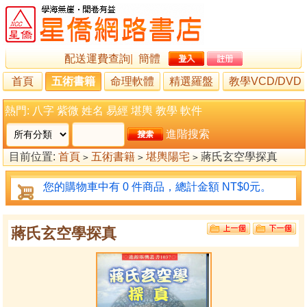
配送運費查詢
|
簡體
首頁
五術書籍
命理軟體
精選羅盤
教學VCD/DVD
熱門:
八字
紫微
姓名
易經
堪輿
教學
軟件
進階搜索
目前位置:
首頁
五術書籍
堪輿陽宅
蔣氏玄空學探真
>
>
>
您的購物車中有 0 件商品，總計金額 NT$0元。
蔣氏玄空學探真