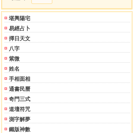
堪輿陽宅
易經占卜
擇日天文
八字
紫微
姓名
手相面相
通書民曆
奇門三式
道壇符咒
測字解夢
鐵版神數