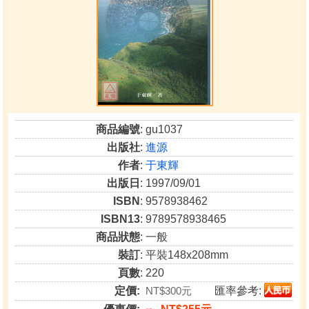
商品編號
: gu1037
出版社
:
進源
作者
:
于東輝
出版日
: 1997/09/01
ISBN
: 9578938462
ISBN13
: 9789578938465
商品狀態
: 一般
裝訂
: 平裝148x208mm
頁數
: 220
定價:
NT$300元
匯率參考: