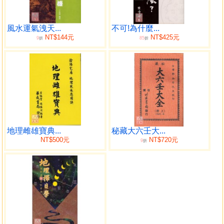
風水運氣洩天...
不可!為什麼...
NT$144元
NT$425元
9
85
折
折
地理雌雄寶典...
秘藏大六壬大...
NT$500元
NT$720元
9
折