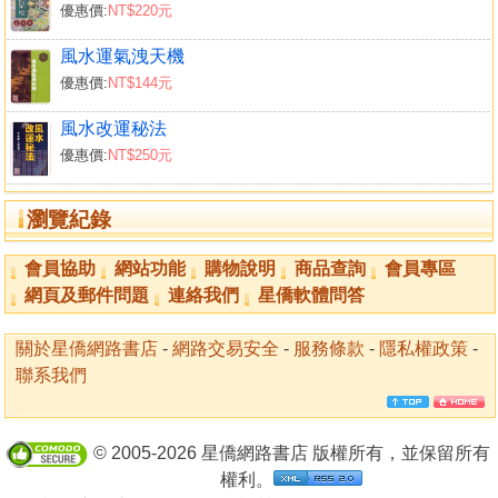
優惠價:
NT$220元
風水運氣洩天機
優惠價:
NT$144元
風水改運秘法
優惠價:
NT$250元
瀏覽紀錄
會員協助
網站功能
購物說明
商品查詢
會員專區
網頁及郵件問題
連絡我們
星僑軟體問答
關於星僑網路書店
-
網路交易安全
-
服務條款
-
隱私權政策
-
聯系我們
© 2005-2026 星僑網路書店 版權所有，並保留所有
權利。