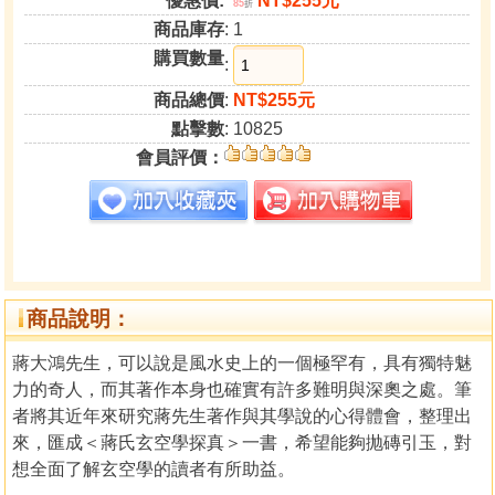
優惠價:
NT$255元
85
折
商品庫存
: 1
購買數量
:
商品總價
:
NT$255元
點擊數
: 10825
會員評價：
商品說明：
蔣大鴻先生，可以說是風水史上的一個極罕有，具有獨特魅
力的奇人，而其著作本身也確實有許多難明與深奧之處。筆
者將其近年來研究蔣先生著作與其學說的心得體會，整理出
來，匯成＜蔣氏玄空學探真＞一書，希望能夠抛磚引玉，對
想全面了解玄空學的讀者有所助益。