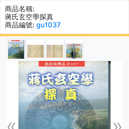
商品名稱:
蔣氏玄空學探真
商品編號:
gu1037
«
»