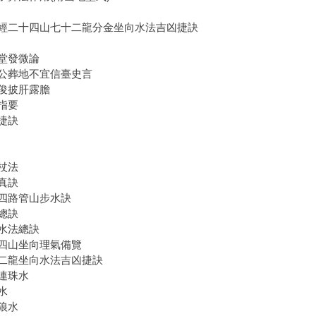
經二十四山七十二龍分金坐向水法吉凶捷訣
堂發微論
公葬地不宜信臺史言
俊披肝露膽
指要
捷訣
杖法
真訣
四路管山步水訣
總訣
水法總訣
四山坐向理氣備覽
二龍坐向水法吉凶捷訣
連珠水
水
狼水