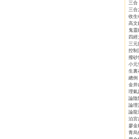
三合
三合
收生
高文
鬼靈
四經
三元
控制
撥砂
小元
生裏
總例
金井
理氣
論陰
論理
論龍
泊宮
廖金
青烏