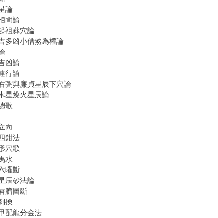
星論
相間論
起祖葬穴論
吉多凶小借煞為權論
論
吉凶論
連行論
右弼與廉貞星辰下穴論
木星燥火星辰論
總歌
立向
四鉗法
形穴歌
馬水
六曜斷
星辰砂法論
唇臍圖斷
剝換
甲配龍分金法