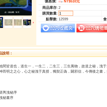
優惠價:
NT$510元
85
折
商品庫存
: 2
購買數量
:
點擊數
: 12599
會
品說明：
地間皆道也，道生一，一生二，二生三，三生萬物，故道之秘，洩于
神而明之之心，心之秘洩于真授，獨契正偽，闢邪信，今傳後之書，
堪輿洩秘序
洩秘書序