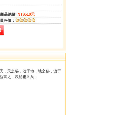
商品總價
:
NT$510元
員評價：
天，天之秘，洩于地，地之秘，洩于
益書之，洩秘也久矣。