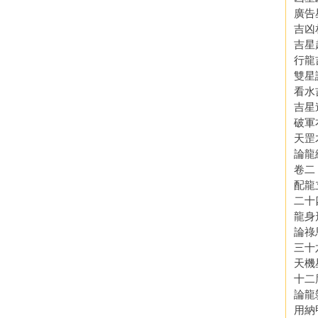
廣告
吉凶
吉星
行龍
雙星
看水
吉星
破軍
天罡
論龍
卷二
配龍
二十
龍身
論祿
三十
天機
十二
論龍
用納