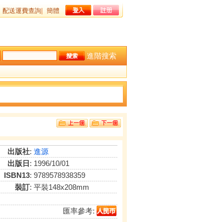
配送運費查詢
|
簡體
進階搜索
出版社
:
進源
出版日
: 1996/10/01
ISBN13
: 9789578938359
裝訂
: 平裝148x208mm
匯率參考: