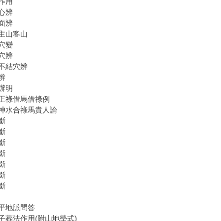
作用
心辨
面辨
主山客山
穴變
穴辨
不結穴辨
辨
辦明
正祿借馬借祿例
神水合祿馬貴人論
斷
斷
斷
斷
斷
斷
斷
平地脈問答
子葬法作用(附山地塋式)