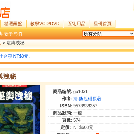
精選羅盤
教學VCD/DVD
五術用品
星僑首頁
輿
教學
軟件
宅
>
堪輿洩秘
金額 NT$0元。
輿洩秘
商品編號
: gu1031
作者
:
清.熊起磻原著
ISBN
: 9578938357
商品狀態
: 一般
頁數
: 574
定價:
NT$600元