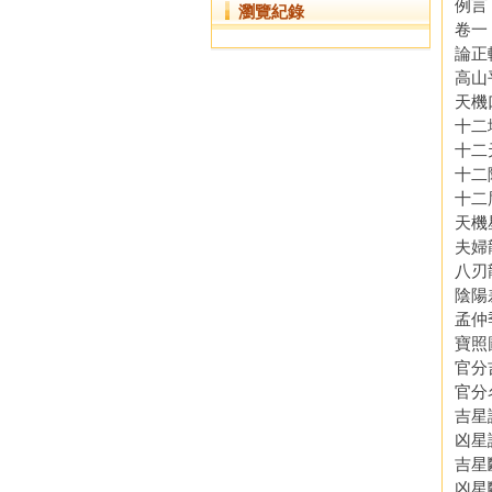
例言
瀏覽紀錄
卷一
論正
高山
天機
十二
十二
十二
十二
天機
夫婦
八刃
陰陽
孟仲
寶照
官分
官分
吉星
凶星
吉星
凶星