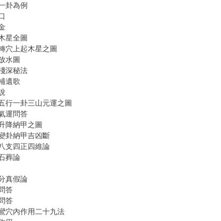
一卦為例
口
金
木星全圖
轉穴上起木星之圖
放水圖
淺深秘法
補遺歌
說
五行一卦三山元運之圖
氣運問答
升降納甲之圖
變卦納甲吉凶斷
八支四正四維論
石葬論
分真假論
問答
問答
鸞穴內作用二十九法