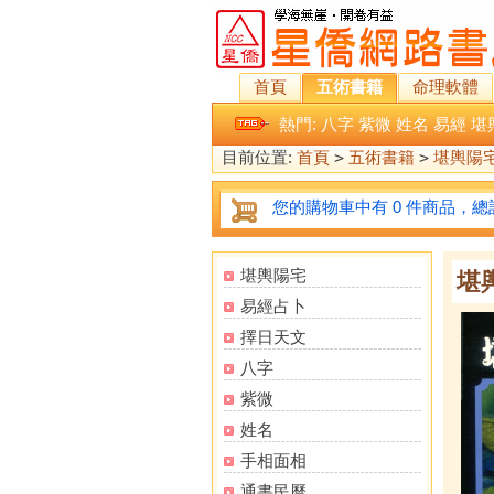
首頁
五術書籍
命理軟體
熱門:
八字
紫微
姓名
易經
堪
目前位置:
首頁
>
五術書籍
>
堪輿陽
您的購物車中有 0 件商品，總計
堪輿陽宅
堪
易經占卜
擇日天文
八字
紫微
姓名
手相面相
通書民曆