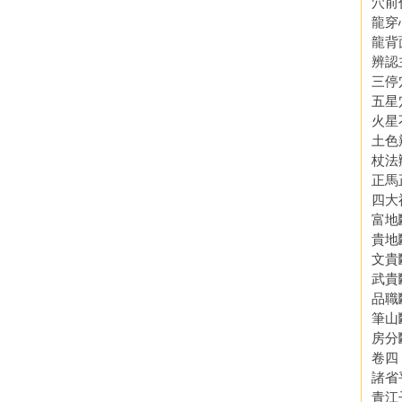
穴前
龍穿
龍背
辨認
三停
五星
火星
土色
杖法
正馬
四大
富地
貴地
文貴
武貴
品職
筆山
房分
卷四
諸省
青江