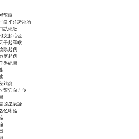
輔龍略
平崗平洋諸龍論
口訣總歌
地支起暗金
天干起羅睺
陰陽起例
唇臍起例
星盤總圖
龍
龍
差錯龍
季龍穴向吉位
圖
吉凶星辰論
名位晰論
論
論
斷
斷