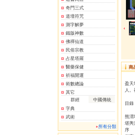
奇門三式
道壇符咒
測字解夢
鐵版神數
佛禪仙道
民俗宗教
占星塔羅
醫藥保健
商
祈福開運
盈天
術數總論
人。
其它
群經
中國傳統
目錄
字典
熊渭
武術
堪輿
所有分類
序