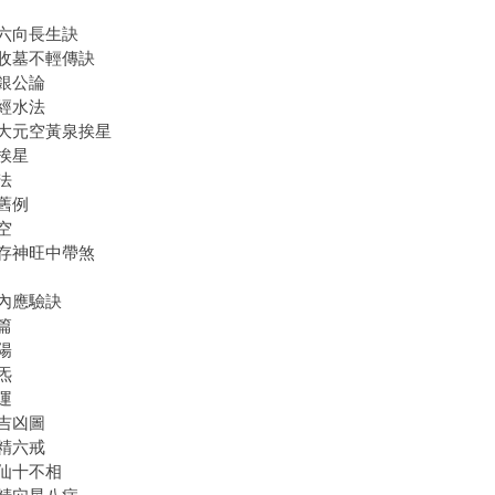
六向長生訣
收墓不輕傳訣
銀公論
經水法
大元空黃泉挨星
挨星
法
舊例
空
存神旺中帶煞
內應驗訣
篇
陽
炁
運
吉凶圖
精六戒
仙十不相