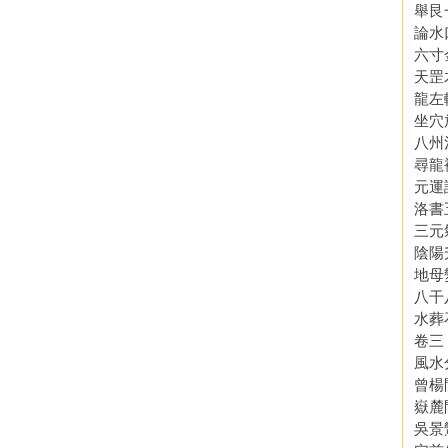
舉艮
論水
六寸
天罡
龍左
坐穴
八州
尋龍
元運
洛書
三元
陰陽
地母
八干
水葬
卷三
風水
曾楊
嶽麓
吳景