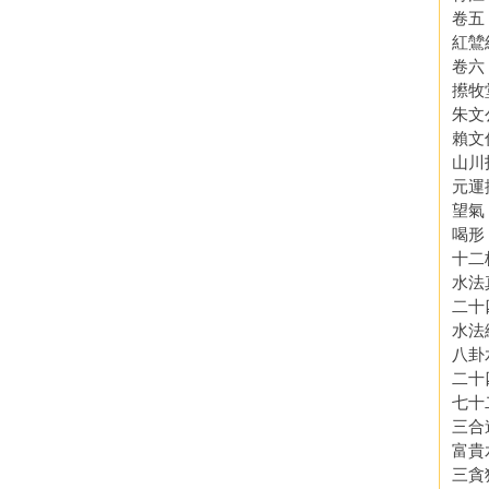
卷五
紅鷥
卷六
攃牧
朱文
賴文
山川
元運
望氣
喝形
十二
水法
二十
水法
八卦
二十
七十
三合
富貴
三貪