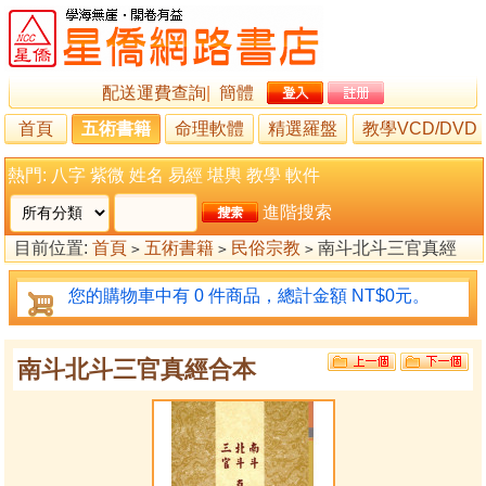
配送運費查詢
|
簡體
首頁
五術書籍
命理軟體
精選羅盤
教學VCD/DVD
熱門:
八字
紫微
姓名
易經
堪輿
教學
軟件
進階搜索
目前位置:
首頁
五術書籍
民俗宗教
南斗北斗三官真經
>
>
>
合本
您的購物車中有 0 件商品，總計金額 NT$0元。
南斗北斗三官真經合本