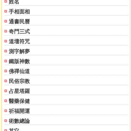
姓名
手相面相
通書民曆
奇門三式
道壇符咒
測字解夢
鐵版神數
佛禪仙道
民俗宗教
占星塔羅
醫藥保健
祈福開運
術數總論
其它