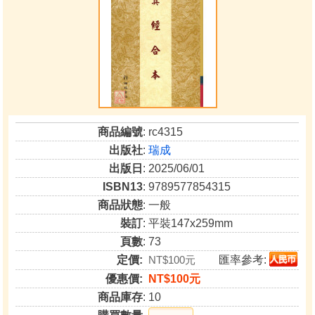
商品編號
: rc4315
出版社
:
瑞成
出版日
: 2025/06/01
ISBN13
: 9789577854315
商品狀態
: 一般
裝訂
: 平裝147x259mm
頁數
: 73
定價:
NT$100元
匯率參考:
優惠價:
NT$100元
商品庫存
: 10