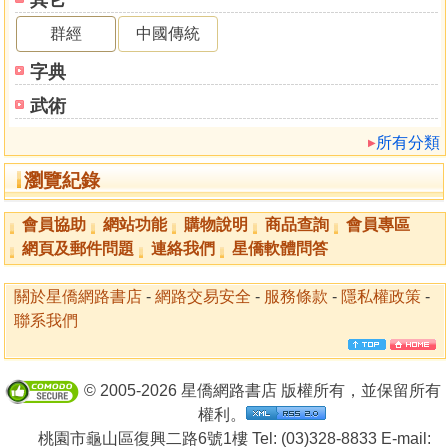
群經
中國傳統
字典
武術
所有分類
瀏覽紀錄
會員協助
網站功能
購物說明
商品查詢
會員專區
網頁及郵件問題
連絡我們
星僑軟體問答
關於星僑網路書店
-
網路交易安全
-
服務條款
-
隱私權政策
-
聯系我們
© 2005-2026 星僑網路書店 版權所有，並保留所有
權利。
桃園市龜山區復興二路6號1樓 Tel: (03)328-8833 E-mail: