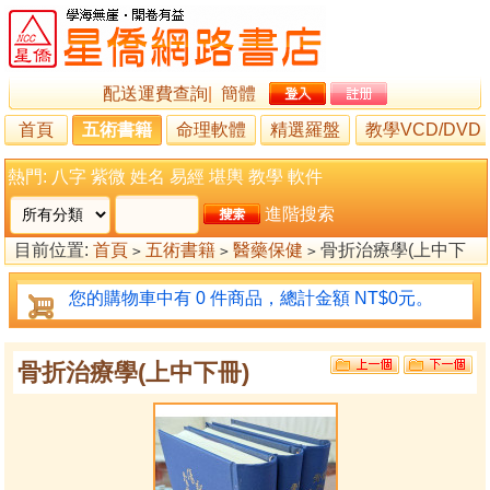
配送運費查詢
|
簡體
首頁
五術書籍
命理軟體
精選羅盤
教學VCD/DVD
熱門:
八字
紫微
姓名
易經
堪輿
教學
軟件
進階搜索
目前位置:
首頁
五術書籍
醫藥保健
骨折治療學(上中下
>
>
>
冊)
您的購物車中有 0 件商品，總計金額 NT$0元。
骨折治療學(上中下冊)