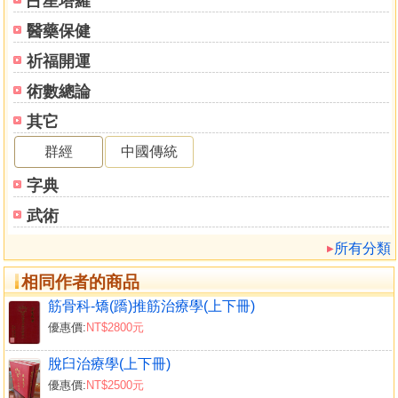
占星塔羅
醫藥保健
祈福開運
術數總論
其它
群經
中國傳統
字典
武術
所有分類
相同作者的商品
筋骨科-矯(蹻)推筋治療學(上下冊)
優惠價:
NT$2800元
脫臼治療學(上下冊)
優惠價:
NT$2500元