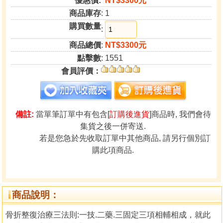
優惠價:
NT$3300元
商品庫存
: 1
購買數量
:
商品總價
:
NT$3300元
點擊數
: 1551
會員評價：
備註:
當單筆訂單中有包含[
訂購後進貨
]商品時, 我們會待
集貨之後一併寄送.
若是您急於先收取訂單中其他商品, 請另行個別訂
購此項商品.
商品說明：
骨折整復治療三法則:一技.二藥.三固定三項相輔相成，就此