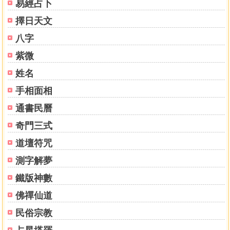
易經占卜
擇日天文
八字
紫微
姓名
手相面相
通書民曆
奇門三式
道壇符咒
測字解夢
鐵版神數
佛禪仙道
民俗宗教