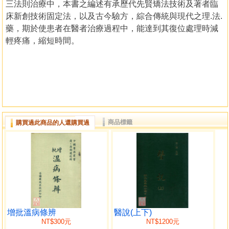
三法則治療中，本書之編述有承歷代先賢矯法技術及著者臨
床新創技術固定法，以及古今驗方，綜合傳統與現代之理.法.
藥，期於使患者在醫者治療過程中，能達到其復位處理時減
輕疼痛，縮短時間。
商品標籤
購買過此商品的人還購買過
增批溫病條辨
醫說(上下)
NT$300元
NT$1200元