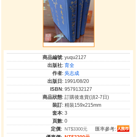
商品編號
: yuqu2127
出版社
:
育全
作者
:
吳志成
出版日
: 1991/08/20
ISBN
: 9579132127
商品狀態
: 訂購後進貨(須2-7日)
裝訂
: 精裝159x215mm
套本
: 3
頁數
: 0
定價:
NT$3300元
匯率參考: