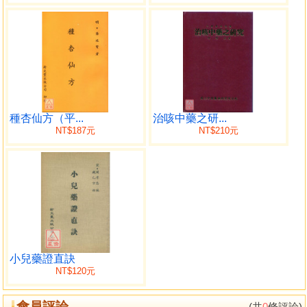
種杏仙方（平...
治咳中藥之研...
NT$187元
NT$210元
小兒藥證直訣
NT$120元
會員評論
(共
0
條評論)