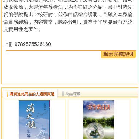
成敗救應，大運流年等看法，均作詳細之介紹，書中對諸先
賢的學說提出比較研討，並作白話綜合說明，且融入本身論
命實務經驗，內容豐富，脈絡分明，實為子平學界最有系統
具實用性之著作。
上冊 9789575526160
中冊 9789575526177
顯示完整說明
下冊 9789575526184
上冊目錄
李序
商品標籤
購買過此商品的人還購買過
陳序
李序
門人代表序
自序
第一章 天干地支概說
天干地支起源與組合