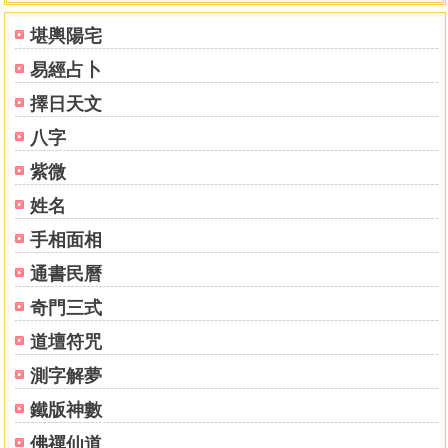
論命的四大程序
堪輿陽宅
第十四章 格局的辨認及其選定法
易經占卜
普通格局的選定法
特別格局的選定法
擇日天文
第十五章 日干衰旺強弱的看法
八字
日干衰旺強弱的辨認
日干衰旺強弱的其他看法
紫微
第十六章 正格與變格的用神及其喜忌看法
姓名
普通格局的用神及其喜忌看法
手相面相
特別格局的用神及其喜忌看法
第十七章 四柱八字結構的作用變化
通書民曆
天干生剋合化的作用變化
奇門三式
地支沖合會列穿的作用變化
第十八章 天干地支生剋合化會刑沖
道壇符咒
同柱干支生剋合的作用
測字解夢
八字干支生剋合化會刑沖實例練習
鐵版神數
佛禪仙道