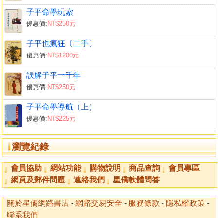
從格的成敗救應及行運得失
子平命學玩索
一行得氣格的成敗救應及行運得失
優惠價:
NT$250元
化氣可的成敗救應及行運得失
兩神成象的成敗救應及行運得失
子平也瘋狂〔二手〕
第二三章 用神純雜及格局高低看法
優惠價:
NT$1200元
用神純雜的看法
誤解子平一千年
格局高低的看法
優惠價:
NT$250元
下冊目錄
子平命學導航（上）
優惠價:
NT$225元
第二四章 大運與流年的推論法
大運推論法
瀏覽紀錄
流年推論法
第二五章 人命與六親的關係看法
會員協助
網站功能
購物說明
商品查詢
會員專區
六親看法議論
網頁及郵件問題
連絡我們
星僑軟體問答
六親看法綜合整理
第二六章 女命的看法
關於星僑網路書店
-
網路交易安全
-
服務條款
-
隱私權政策
-
女命看法議論
聯系我們
女命法綜合整理