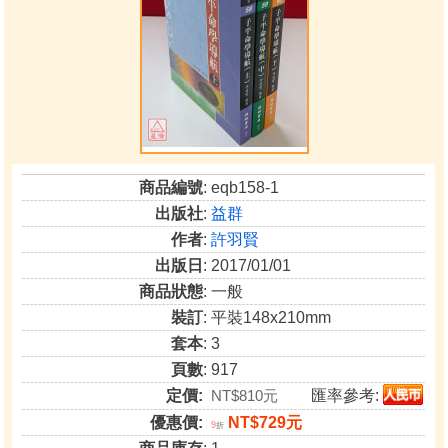
商品編號
: eqb158-1
出版社
:
益群
作者
:
許羽賢
出版日
: 2017/01/01
商品狀態
: 一般
裝訂
: 平裝148x210mm
套本
: 3
頁數
: 917
定價:
NT$810元
匯率參考:
優惠價:
NT$729元
9
折