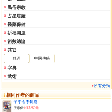
中冊目錄
民俗宗教
第十九章 十天干性質喜忌及四時五行宜忌
占星塔羅
十天干性質喜忌
醫藥保健
四時五行宜忌
第二十章 十神的相互關係及其作用
祈福開運
十神的相互關係
術數總論
十神的作用
其它
第二一章 普通格成敗救應及行運得失
正官格的成數救應及行運得失
群經
中國傳統
七殺格的成敗救應及行運得失
字典
論官殺混雜去留法
傷官格的成敗救應及行運得失
武術
食神可的成敗救應及行運得失
所有分類
財格的成敗救應及行運得失
印格的成敗救應及行運得失
相同作者的商品
建祿格的成敗救應及行運得失
子平命學錦囊
陽刃格的成敗救應及行運得失
優惠價:
NT$250元
第二二章 特別格局的敗救應及行運得失