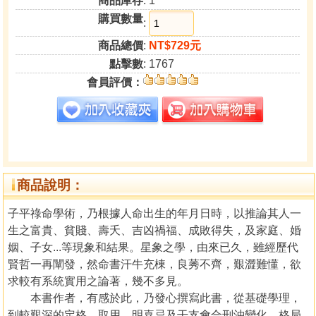
商品庫存
: 1
購買數量
:
商品總價
:
NT$729元
點擊數
: 1767
會員評價：
商品說明：
子平祿命學術，乃根據人命出生的年月日時，以推論其人一
生之富貴、貧賤、壽夭、吉凶禍福、成敗得失，及家庭、婚
姻、子女...等現象和結果。星象之學，由來已久，雖經歷代
賢哲一再闡發，然命書汗牛充棟，良莠不齊，艱澀難懂，欲
求較有系統實用之論著，幾不多見。
本書作者，有感於此，乃發心撰寫此書，從基礎學理，
到較艱深的定格、取用、明喜忌及干支會合刑沖變化、格局