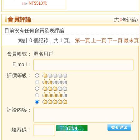
NT$510元
地支藏干的月令日用事
85
折
第八章 五行週行四時的旺相死囚休
會員評論
五行與四時的關係
(共
0
條評論)
四時五行旺相死囚休的定義
目前沒有任何會員發表評論
第九章 四柱八字的排列及標準定時法
總計 0 個記錄，共 1 頁。
第一頁
上一頁
下一頁
最末頁
四柱八字排列法
出生地點的真正太陽時
會員帳號：
匿名用戶
第十章 十神設定安裝及其涵義類化
E-mail：
十神起法與安裝
十神的涵義類化
評價等級：
第十一章 論命宮胎元及神煞適不適用
命宮探討與議論
胎元探討與議論
神煞探應與議論
第十二章 大運流年的排法
評論內容：
大運排列法
流年排列法
驗證碼：
第十三章 論命的程序法則
萬人子平新階段