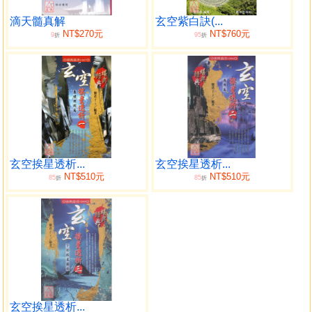
天干地支及五行屬性
第二章 陰陽五行概說
滴天髓真解
玄空紫白訣(...
NT$270元
NT$760元
9
95
陰陽大義及其作用
折
折
五行大義及其作用
第三章 天干衝剋合化概論
論天干衝剋
論天干合化
第四章 地支沖合會列害概論
論地支相沖
論地支會合
玄空挨星透析...
玄空挨星透析...
論地支刑害
NT$510元
NT$510元
85
85
折
折
第五章 十二月建、廿四節氣及十二時辰的認識
十二月建與廿四節氣
命理的十二時辰
第六章 十天干週行十二地支的歷程看法
天干十二運簡論
天二運的議論
第七章 地支藏天干及其月令日用事
地支藏干概說
玄空挨星透析...