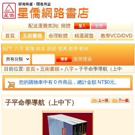
配送運費查詢
|
簡體
首頁
五術書籍
命理軟體
精選羅盤
教學VCD/DVD
熱門:
八字
紫微
姓名
易經
堪輿
教學
軟件
進階搜索
目前位置:
首頁
五術書籍
八字
子平命學導航（上中
>
>
>
下）
您的購物車中有 0 件商品，總計金額 NT$0元。
子平命學導航（上中下）