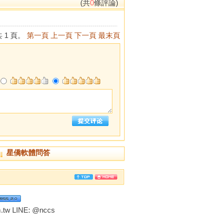
(共
0
條評論)
 1 頁。
第一頁
上一頁
下一頁
最末頁
星僑軟體問答
tw LINE:
@nccs