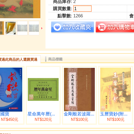
商品庫存
: 2
購買數量
:
點擊數
: 1266
會
商品標籤
買過此商品的人還購買過
微國寶
星命萬年曆(...
金剛般若波羅...
玉曆寶鈔(附...
NT$450元
NT$120元
NT$100元
NT$100元