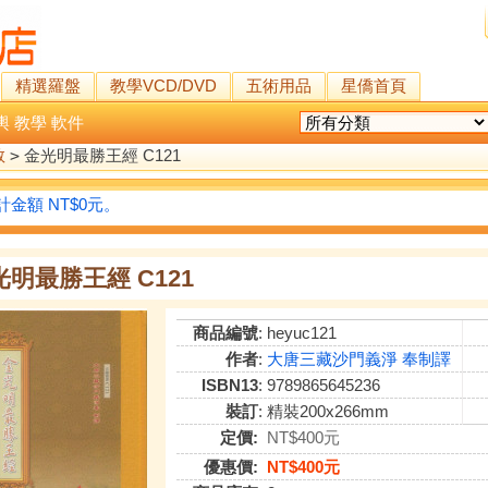
精選羅盤
教學VCD/DVD
五術用品
星僑首頁
輿
教學
軟件
教
>
金光明最勝王經 C121
金額 NT$0元。
光明最勝王經 C121
商品編號
: heyuc121
作者
:
大唐三藏沙門義淨 奉制譯
ISBN13
: 9789865645236
裝訂
: 精裝200x266mm
定價:
NT$400元
優惠價:
NT$400元