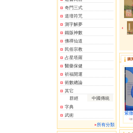
奇門三式
道壇符咒
測字解夢
鐵版神數
佛禪仙道
民俗宗教
占星塔羅
購
醫藥保健
祈福開運
術數總論
其它
群經
中國傳統
字典
紫
武術
9
折
所有分類