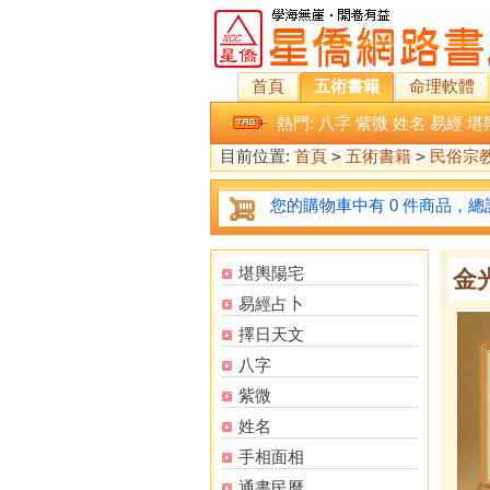
首頁
五術書籍
命理軟體
熱門:
八字
紫微
姓名
易經
堪
目前位置:
首頁
>
五術書籍
>
民俗宗
您的購物車中有 0 件商品，總計
堪輿陽宅
金
易經占卜
擇日天文
八字
紫微
姓名
手相面相
通書民曆