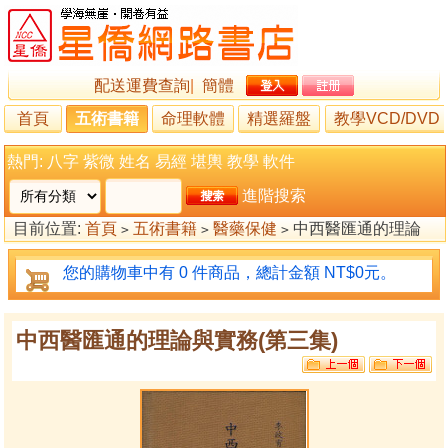
配送運費查詢
|
簡體
首頁
五術書籍
命理軟體
精選羅盤
教學VCD/DVD
熱門:
八字
紫微
姓名
易經
堪輿
教學
軟件
進階搜索
目前位置:
首頁
五術書籍
醫藥保健
中西醫匯通的理論
>
>
>
與實務(第三集)
您的購物車中有 0 件商品，總計金額 NT$0元。
中西醫匯通的理論與實務(第三集)