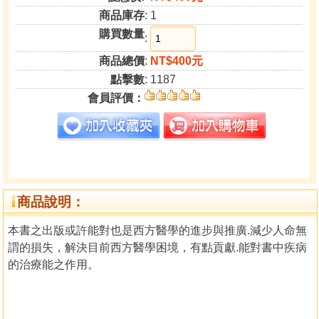
商品庫存
: 1
購買數量
:
商品總價
:
NT$400元
點擊數
: 1187
會員評價：
商品說明：
本書之出版或許能對也是西方醫學的進步與推廣.減少人命無
謂的損失，解決目前西方醫學困境，有點貢獻.能對書中疾病
的治療能之作用。