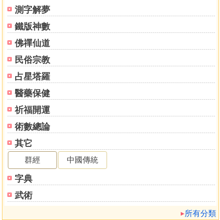
測字解夢
鐵版神數
佛禪仙道
民俗宗教
占星塔羅
醫藥保健
祈福開運
術數總論
其它
群經
中國傳統
字典
武術
所有分類