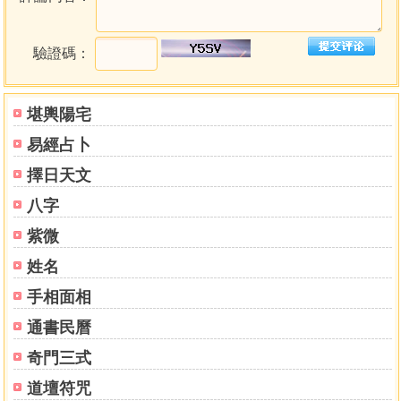
驗證碼：
堪輿陽宅
易經占卜
擇日天文
八字
紫微
姓名
手相面相
通書民曆
奇門三式
道壇符咒