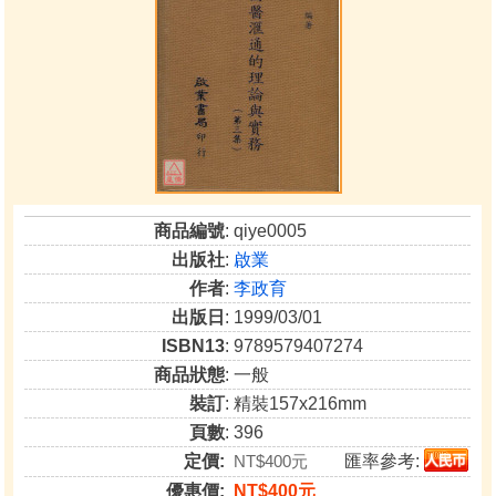
商品編號
: qiye0005
出版社
:
啟業
作者
:
李政育
出版日
: 1999/03/01
ISBN13
: 9789579407274
商品狀態
: 一般
裝訂
: 精裝157x216mm
頁數
: 396
定價:
NT$400元
匯率參考:
優惠價:
NT$400元