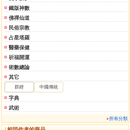
鐵版神數
佛禪仙道
民俗宗教
占星塔羅
醫藥保健
祈福開運
術數總論
其它
群經
中國傳統
字典
武術
所有分類
相同作者的商品