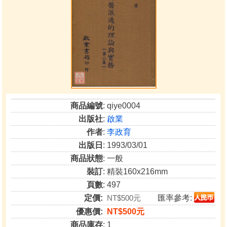
商品編號
: qiye0004
出版社
:
啟業
作者
:
李政育
出版日
: 1993/03/01
商品狀態
: 一般
裝訂
: 精裝160x216mm
頁數
: 497
定價:
NT$500元
匯率參考:
優惠價:
NT$500元
商品庫存
: 1