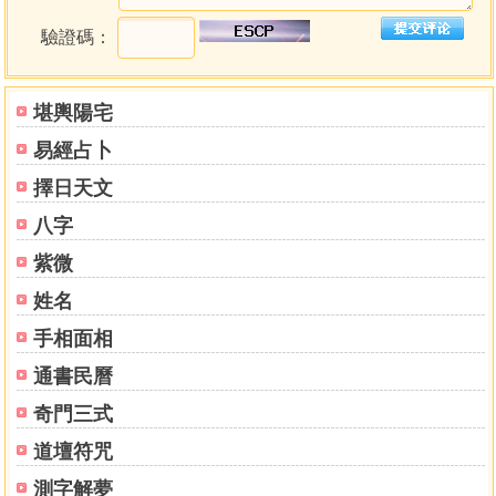
驗證碼：
堪輿陽宅
易經占卜
擇日天文
八字
紫微
姓名
手相面相
通書民曆
奇門三式
道壇符咒
測字解夢