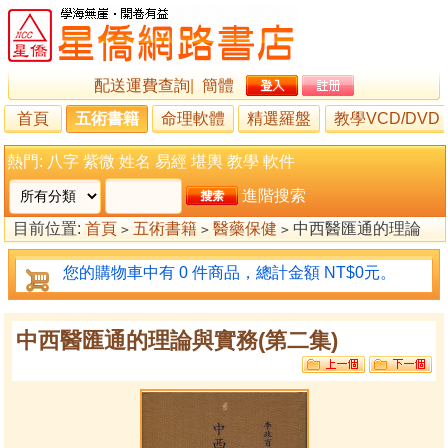
配送運費查詢
|
簡體
首頁
五術書籍
命理軟體
精選羅盤
教學VCD/DVD
熱門:
八字
紫微
姓名
易經
堪輿
教學
軟件
進階搜索
目前位置:
首頁
五術書籍
醫藥保健
中西醫匯通的理論
>
>
>
與實務(第二集)
您的購物車中有 0 件商品，總計金額 NT$0元。
中西醫匯通的理論與實務(第二集)