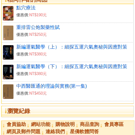
點穴療法
優惠價:
NT$190元
重排雷公炮製藥性賦
優惠價:
NT$250元
新編運氣醫學（上）：細探五運六氣奧秘與因應對策
優惠價:
NT$380元
新編運氣醫學（下）：細探五運六氣奧秘與因應對策
優惠價:
NT$380元
中西醫匯通的理論與實務(第一集)
優惠價:
NT$450元
瀏覽紀錄
會員協助
網站功能
購物說明
商品查詢
會員專區
網頁及郵件問題
連絡我們
星僑軟體問答