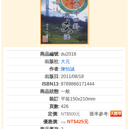
商品編號
: du2016
出版社
:
大元
作者
:
陳怡誠
出版日
: 2011/08/18
ISBN13
: 9789866171444
商品狀態
: 一般
裝訂
: 平裝150x210mm
頁數
: 426
定價:
NT$500元
匯率參考:
優惠價:
NT$425元
85
折