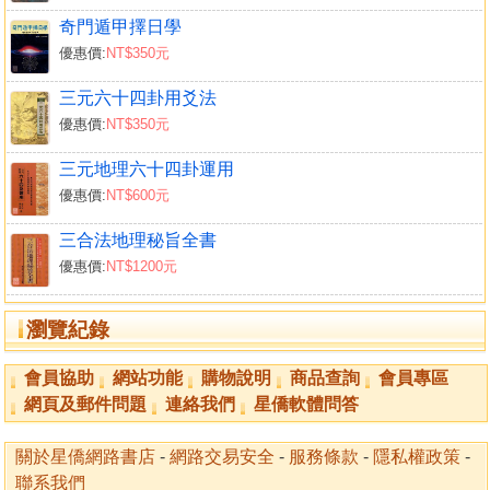
奇門遁甲擇日學
優惠價:
NT$350元
三元六十四卦用爻法
優惠價:
NT$350元
三元地理六十四卦運用
優惠價:
NT$600元
三合法地理秘旨全書
優惠價:
NT$1200元
瀏覽紀錄
會員協助
網站功能
購物說明
商品查詢
會員專區
網頁及郵件問題
連絡我們
星僑軟體問答
關於星僑網路書店
-
網路交易安全
-
服務條款
-
隱私權政策
-
聯系我們