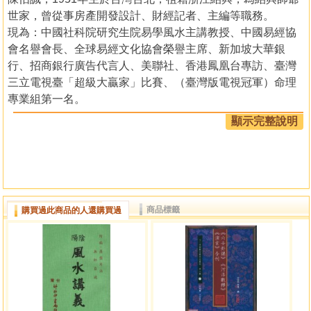
世家，曾從事房產開發設計、財經記者、主編等職務。
現為：中國社科院研究生院易學風水主講教授、中國易經協
會名譽會長、全球易經文化協會榮譽主席、新加坡大華銀
行、招商銀行廣告代言人、美聯社、香港鳳凰台專訪、臺灣
三立電視臺「超級大贏家」比賽、（臺灣版電視冠軍）命理
專業組第一名。
其中以研究金融、銀行風水最獨到，最有名案為臺灣土地銀
顯示完整說明
行總經理何國華，新上任時，為辦公室佈局，不到三年，三
級跳升為有"小央行"之稱，為銀行界龍頭的臺灣銀行總經
理。為美商銀行調整風水，不到三年，轉虧為盈，將放款呆
帳全部消化。（美聯社及華視特別報導）為花旗銀行上海分
行專業經理人佈局，短短二年，業績躍升為全中國第一名，
商品標籤
購買過此商品的人還購買過
馬上被挖角到新加坡服務。
預測交通部長簡又新十八標案事件。預測馬英九2008年當
選，選後逢瓶頸
專欄：臺灣經濟日報、臺灣新生報、中央日報、自由時報專
欄主筆、萬寶週刊「風水泄天機」專欄主筆、中華日報「1、
2、3來卜卦」主筆、新生報命理專欄主筆