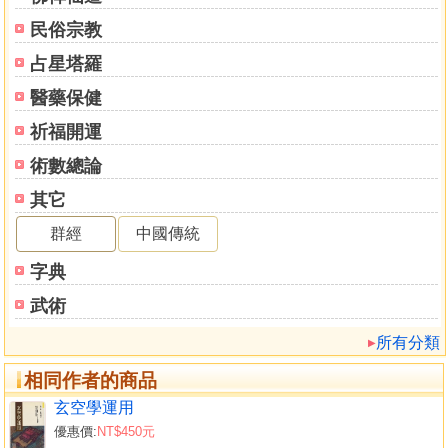
民俗宗教
占星塔羅
醫藥保健
祈福開運
術數總論
其它
群經
中國傳統
字典
武術
所有分類
相同作者的商品
玄空學運用
優惠價:
NT$450元