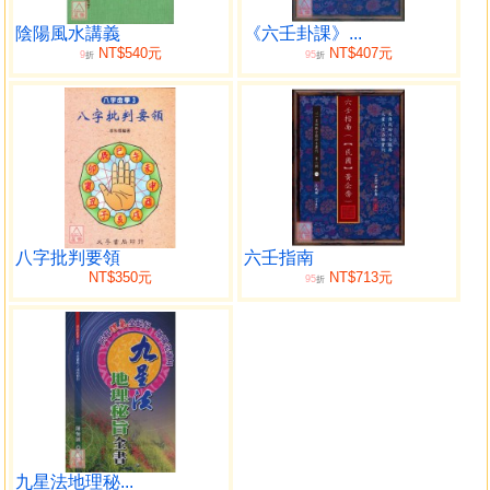
目錄
陰陽風水講義
《六壬卦課》...
NT$540元
NT$407元
9
95
折
折
第一章 干支 八卦 六十四卦總論
第一節 干支五行總論
第二節 八卦六十四卦總論
第二章 六十四卦爻法
一。六十四卦定爻法
二。六十四卦飛爻法
三。六親法
八字批判要領
六壬指南
第三章 六十四卦定爻法
NT$350元
NT$713元
95
折
第四章 六十四卦飛爻法
第五章 六十四卦子父財官六親法
九星法地理秘...