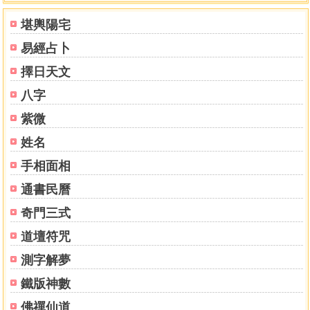
堪輿陽宅
易經占卜
擇日天文
八字
紫微
姓名
手相面相
通書民曆
奇門三式
道壇符咒
測字解夢
鐵版神數
佛禪仙道