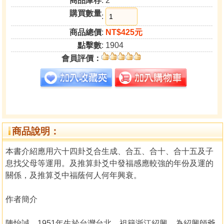
商品庫存
: 2
購買數量
:
商品總價
:
NT$425元
點擊數
: 1904
會員評價：
商品說明：
本書介紹應用六十四卦爻合生成、合五、合十、合十五及子
息找父母等運用。及推算卦爻中發福感應較強的年份及運的
關係，及推算爻中福蔭何人何年興衰。
作者簡介
陳怡誠，1951年生於台灣台北，祖籍浙江紹興，為紹興師爺