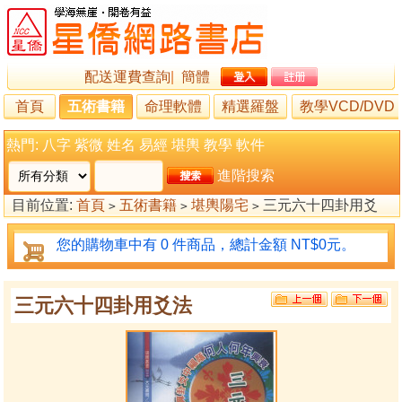
配送運費查詢
|
簡體
首頁
五術書籍
命理軟體
精選羅盤
教學VCD/DVD
熱門:
八字
紫微
姓名
易經
堪輿
教學
軟件
進階搜索
目前位置:
首頁
五術書籍
堪輿陽宅
三元六十四卦用爻
>
>
>
法
您的購物車中有 0 件商品，總計金額 NT$0元。
三元六十四卦用爻法