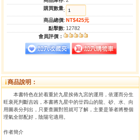
商品庫存
: 2
購買數量
:
商品總價
:
NT$425元
點擊數
: 12782
會員評價：
商品說明：
本書特色在於着重於九星挨佈九宮的運用，依運而分生
旺衰死判斷吉凶，本書將九星中的廿四山的龍、砂、水、向
用圖表分列出，只要查圖對照就可了解，主要是筆者將整個
理氣全部配好，陰陽宅適用。
作者簡介