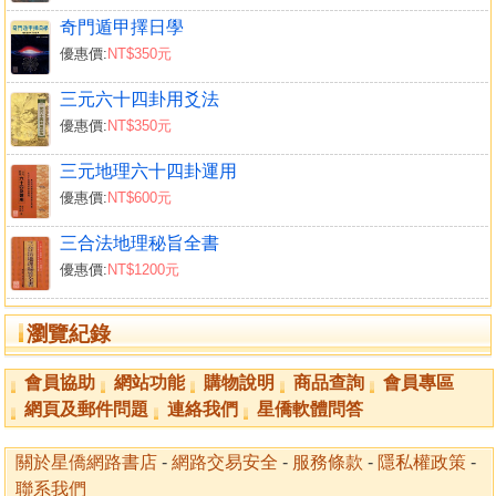
奇門遁甲擇日學
優惠價:
NT$350元
三元六十四卦用爻法
優惠價:
NT$350元
三元地理六十四卦運用
優惠價:
NT$600元
三合法地理秘旨全書
優惠價:
NT$1200元
瀏覽紀錄
會員協助
網站功能
購物說明
商品查詢
會員專區
網頁及郵件問題
連絡我們
星僑軟體問答
關於星僑網路書店
-
網路交易安全
-
服務條款
-
隱私權政策
-
聯系我們