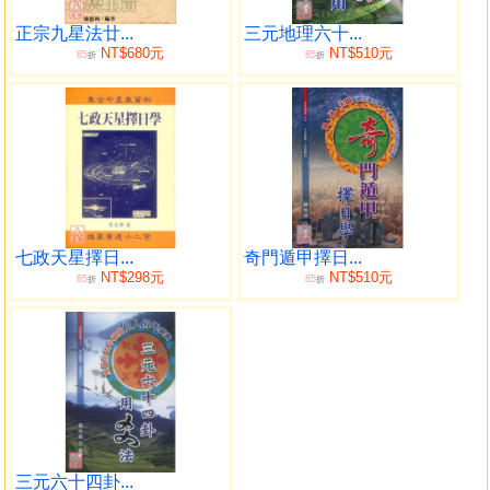
2、3來卜卦」主筆、新生報命理專欄主筆
正宗九星法廿...
三元地理六十...
NT$680元
NT$510元
85
85
目錄
折
折
第一章 九星地理概論
第二章 九星地理基礎
第三章 論龍法
第四章 論砂（山）法
第五章 論水法
附中天水法
七政天星擇日...
奇門遁甲擇日...
第六章 論羅經
NT$298元
NT$510元
85
85
折
折
第七章 論分金
第八章 九星地理綜合應用
三元六十四卦...