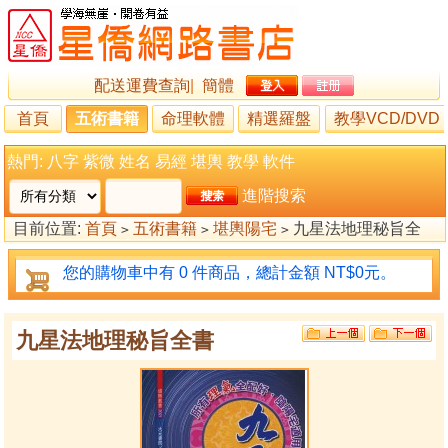
配送運費查詢
|
簡體
首頁
五術書籍
命理軟體
精選羅盤
教學VCD/DVD
熱門:
八字
紫微
姓名
易經
堪輿
教學
軟件
進階搜索
目前位置:
首頁
五術書籍
堪輿陽宅
九星法地理秘旨全
>
>
>
書
您的購物車中有 0 件商品，總計金額 NT$0元。
九星法地理秘旨全書