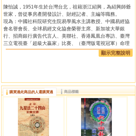
陳怡誠，1951年生於台灣台北，祖籍浙江紹興，為紹興師爺
世家，曾從事房產開發設計、財經記者、主編等職務。
現為：中國社科院研究生院易學風水主講教授、中國易經協
會名譽會長、全球易經文化協會榮譽主席、新加坡大華銀
行、招商銀行廣告代言人、美聯社、香港鳳凰台專訪、臺灣
三立電視臺「超級大贏家」比賽、（臺灣版電視冠軍）命理
專業組第一名。
顯示完整說明
其中以研究金融、銀行風水最獨到，最有名案為臺灣土地銀
行總經理何國華，新上任時，為辦公室佈局，不到三年，三
級跳升為有"小央行"之稱，為銀行界龍頭的臺灣銀行總經
理。為美商銀行調整風水，不到三年，轉虧為盈，將放款呆
帳全部消化。（美聯社及華視特別報導）為花旗銀行上海分
商品標籤
購買過此商品的人還購買過
行專業經理人佈局，短短二年，業績躍升為全中國第一名，
馬上被挖角到新加坡服務。
預測交通部長簡又新十八標案事件。預測馬英九2008年當
選，選後逢瓶頸
專欄：臺灣經濟日報、臺灣新生報、中央日報、自由時報專
欄主筆、萬寶週刊「風水泄天機」專欄主筆、中華日報「1、