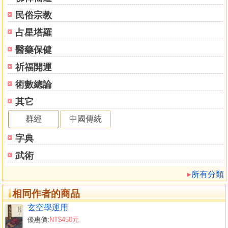
民俗宗教
占星塔羅
醫藥保健
祈福開運
術數總論
其它
群經
中國傳統
字典
武術
所有分類
相同作者的商品
玄空學運用
優惠價:
NT$450元