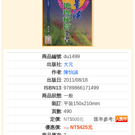
商品編號
: du1499
出版社
:
大元
作者
:
陳怡誠
出版日
: 2011/08/18
ISBN13
: 9789866171499
商品狀態
: 一般
裝訂
: 平裝150x210mm
頁數
: 490
定價:
NT$500元
匯率參考:
優惠價:
NT$425元
85
折