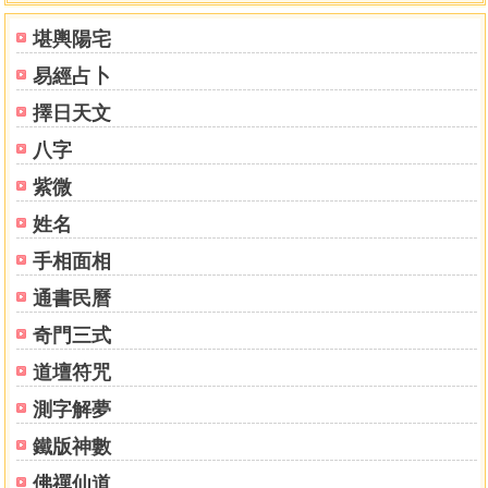
堪輿陽宅
易經占卜
擇日天文
八字
紫微
姓名
手相面相
通書民曆
奇門三式
道壇符咒
測字解夢
鐵版神數
佛禪仙道