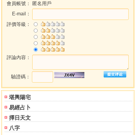
盤古開天闢地、女媧補天，這些傳說的真實性有多大？真的
會員帳號：
匿名用戶
是萬年前天外飛來那顆殞石砸出來的後遺症？
E-mail：
文化文明是人類活動產生的，是大量個人的心智活動，一棒
評價等級：
接一棒，一再傳承、演進，一定有其連續性。
而在追尋這個連續性的同時，就能更瞭解河圖洛書出生以前
的文明。
在《河圖洛書新解》中，王教授提出了許多新的見解，本書
評論內容：
則是在走入中華古文明後，發現更多在河圖洛書之前的事
件，
從「太湖是個隕石坑」獲得證實、從繩結裡隱藏的玄機，從
驗證碼：
結繩記事與數位編碼的連結，從與世界其他地區古文明的對
照，
堪輿陽宅
發現原來過去那段輝煌的文明曾經存在，卻讓一顆爆炸威力
相當於一千萬顆廣島原子彈的隕石打得灰飛煙滅，
易經占卜
情節雖然有如科幻小說，但在考古證據支持下，證明都是事
擇日天文
實，經過文獻的比對分析，其結果更令人嘆為觀止。
八字
作者簡介 姓名：王唯工