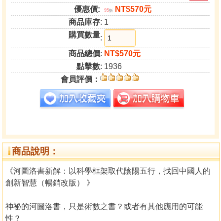
優惠價:
NT$570元
95
折
商品庫存
: 1
購買數量
:
商品總價
:
NT$570元
點擊數
: 1936
會員評價：
商品說明：
《河圖洛書新解：以科學框架取代陰陽五行，找回中國人的
創新智慧（暢銷改版） 》
神祕的河圖洛書，只是術數之書？或者有其他應用的可能
性？