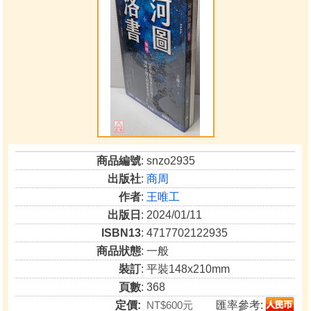
商品編號
: snzo2935
出版社
:
商周
作者
:
王唯工
出版日
: 2024/01/11
ISBN13
: 4717702122935
商品狀態
: 一般
裝訂
: 平裝148x210mm
頁數
: 368
定價:
NT$600元
匯率參考: