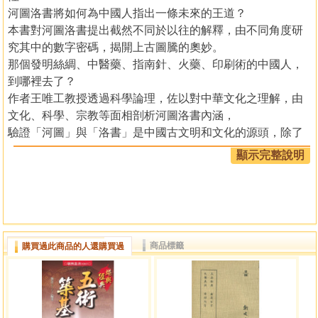
河圖洛書將如何為中國人指出一條未來的王道？
本書對河圖洛書提出截然不同於以往的解釋，由不同角度研
究其中的數字密碼，揭開上古圖騰的奧妙。
那個發明絲綢、中醫藥、指南針、火藥、印刷術的中國人，
到哪裡去了？
作者王唯工教授透過科學論理，佐以對中華文化之理解，由
文化、科學、宗教等面相剖析河圖洛書內涵，
驗證「河圖」與「洛書」是中國古文明和文化的源頭，除了
對應易理哲學，用在風水、占卜等術數，還有其他影響層面
顯示完整說明
更廣泛的應用。
在盯著源自遠古的圖案鑽研思索的過程中，王教授窺見出一
個令人驚奇且有趣的發現：
河圖的數字排列竟與脈波順序、人體臟器位置相符合！究竟
河圖想告訴後人什麼？
商品標籤
購買過此商品的人還購買過
洛書的神祕數字又隱含哪些重要意涵？位居中心的「五」是
王權？是領導的訣竅？這上古之玄到底有什麼奧祕？……
閱讀此書，跟隨作者的思路遨遊中國文化的神祕世界，引領