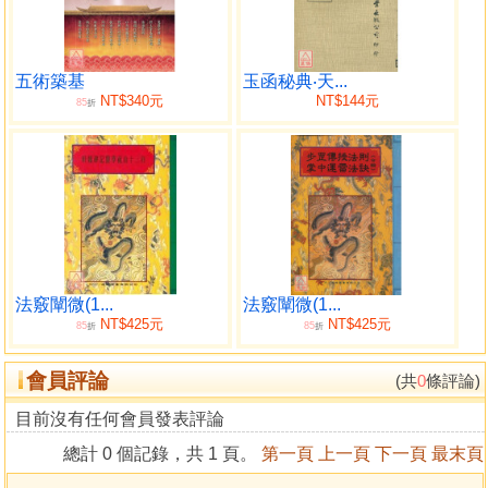
初接觸河圖洛書的讀者一窺堂奧，
而長期投身鑽研的諸家或也可有另一層體會。從小我到大
我，從個人到國家，未來該走的路，或許可從中摸索出答
案。
五術築基
玉函秘典‧天...
NT$340元
NT$144元
85
折
《河圖洛書前傳：用科學眼追蹤還原中華史前文明拼圖（暢
銷改版）》
#《河圖洛書新解》姊妺作
#中原地區的文明為何在一萬年前突然消失無蹤？
河圖洛書文明誕生於何種文化背景？萬年以來，解密之鑰深
法竅闡微(1...
法竅闡微(1...
藏於太湖底，直到隕石之說獲得證實，答案開始浮現……
NT$425元
NT$425元
85
85
折
折
王唯工教授以科學方法分析理解考古遺跡、歷史傳記、宗教
傳說等資訊與證據，發現史前人類已普遍使用數位符號，
會員評論
(共
0
條評論)
最新科學概念也能印證萬年前的古文明……王教授一步步抽
目前沒有任何會員發表評論
絲剝繭，深入探索，清晰勾勒出河圖洛書之前文明的來龍去
脈。
總計 0 個記錄，共 1 頁。
第一頁
上一頁
下一頁
最末頁