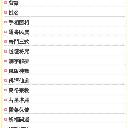
紫微
臺灣大學物理系學士、清華大學物理研究所碩士；1969年因
對中醫感到興趣，放棄史丹福及耶魯，選擇進入約翰霍浦金
姓名
斯大學生物物理系主攻神經科學，於1973年獲得博士學位。
手相面相
曾任中山大學物理系創系主任、陽明大學醫工所所長，並在
通書民曆
臺大電機系醫工組、中國醫藥學院中醫所任職授課。
1988年首次製成脈診儀，在臺大、榮總、中國醫藥學院等多
奇門三式
處與西醫會診，並與黃維三、林昭庚、張步桃、張家訓、潘
道壇符咒
念宗、胡秀卿、鐘傑、崔玖等中西醫先進合作研究。長期從
事漢唐醫學之研究，以及各種非侵入性醫療器材之開發。
測字解夢
在醫學工程領域多次獲頒國科會傑出獎。因脈診的相關發明
鐵版神數
得到經濟部發明獎，發明上的貢獻連續收錄於Marquis世界名
佛禪仙道
人錄，並獲頒醫學工程學會韓偉服務獎章及文化部金鼎獎。
民俗宗教
著作：
占星塔羅
《氣的樂章》、《水的漫舞》、《氣血的旋律》、《氣的大
合唱》
醫藥保健
《以脈為師》、《以頸為鑰》、《以肺為宗》、《以腎為
祈福開運
基》