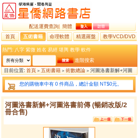
配送運費查詢
|
簡體
首頁
五術書籍
命理軟體
精選羅盤
教學VCD/DVD
熱門:
八字
紫微
姓名
易經
堪輿
教學
軟件
進階搜索
目前位置:
首頁
五術書籍
術數總論
河圖洛書新解+河圖
>
>
>
洛書前傳 (暢銷改版/2冊合售)
您的購物車中有 0 件商品，總計金額 NT$0元。
河圖洛書新解+河圖洛書前傳 (暢銷改版/2
冊合售)