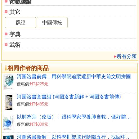
《王唯工科學脈診全書（精裝典藏書盒版）》
術數總論
《河圖洛書前傳（暢銷改版）：用科學眼追蹤還原中華史前
其它
文明拼圖》
群經
中國傳統
《河圖洛書新解（暢銷改版）：以科學框架取代陰陽五行，
找回中國人的創新智慧 》
字典
武術
相關著作：《河圖洛書前傳：用科學眼追蹤還原中華史前文
明拼圖（暢銷改版）》《河圖洛書新解：以科學框架取代陰
所有分類
陽五行，找回中國人的創新智慧(暢銷改版)》《以肺為宗（改
相同作者的商品
版）：跟科學家學養肺自救，做好體內環保抗老化》《以脈
為師 （改版）：科學解讀脈波曲線，以脈診分析治未病》
河圖洛書前傳：用科學眼追蹤還原中華史前文明拼圖
《以腎為基 （改版）：用現代科學看中醫腎脈，解析傳統氣
優惠價:
NT$225元
功養生源流》《以頸為鑰（改版）：跟百齡人瑞學脖子保
河圖洛書套書組 (河圖洛書新解 + 河圖洛書前傳)
健，輕鬆疏通百病之源》《王唯工科學脈診全書（精裝典藏
優惠價:
NT$485元
書盒版）》《以腎為基：用現代科學看中醫腎脈，解析傳統
氣功養生源流》《以肺為宗：跟科學家學養肺自救，做好體
以肺為宗（改版）：跟科學家學養肺自救，做好體內環保抗老化
內環保抗老化》《河圖洛書前傳：用科學眼追蹤還原中華史
優惠價:
NT$300元
前文明拼圖》《以頸為鑰：跟百齡人瑞學脖子保健，輕鬆疏
通百病之源》《河圖洛書新解：以科學框架取代陰陽五行，
河圖洛書新解：以科學框架取代陰陽五行，找回中國人的創新智慧