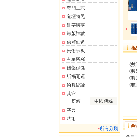
奇門三式
道壇符咒
測字解夢
鐵版神數
佛禪仙道
商
民俗宗教
占星塔羅
《數
醫藥保健
《數
祈福開運
《數
《數
術數總論
其它
群經
中國傳統
字典
武術
商
所有分類
會員