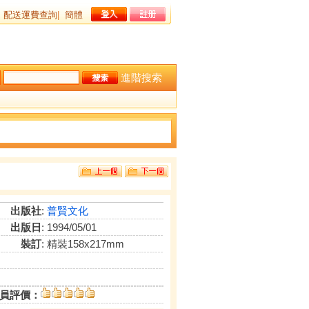
配送運費查詢
|
簡體
進階搜索
出版社
:
普賢文化
出版日
: 1994/05/01
裝訂
: 精裝158x217mm
員評價：