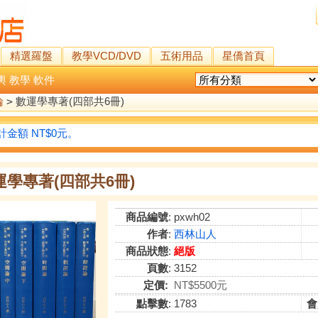
精選羅盤
教學VCD/DVD
五術用品
星僑首頁
輿
教學
軟件
論
>
數運學專著(四部共6冊)
金額 NT$0元。
運學專著(四部共6冊)
商品編號
: pxwh02
作者
:
西林山人
商品狀態
:
絕版
頁數
: 3152
定價:
NT$5500元
點擊數
: 1783
會