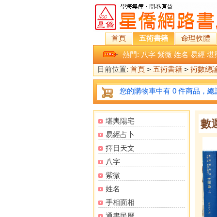
首頁
五術書籍
命理軟體
熱門:
八字
紫微
姓名
易經
堪
目前位置:
首頁
>
五術書籍
>
術數總
您的購物車中有 0 件商品，總計
堪輿陽宅
數
易經占卜
擇日天文
八字
紫微
姓名
手相面相
通書民曆