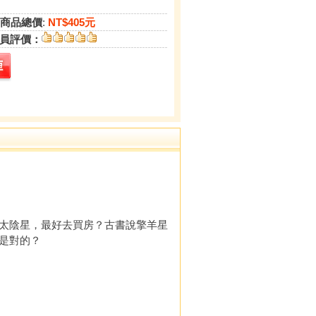
商品總價
:
NT$405元
員評價：
太陰星，最好去買房？古書說擎羊星
是對的？