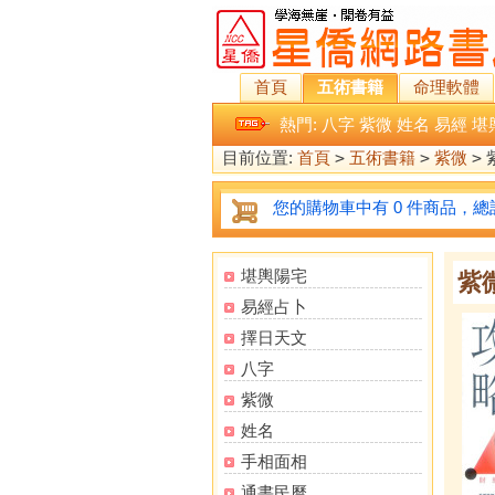
首頁
五術書籍
命理軟體
熱門:
八字
紫微
姓名
易經
堪
目前位置:
首頁
>
五術書籍
>
紫微
>
您的購物車中有 0 件商品，總計
堪輿陽宅
紫
易經占卜
擇日天文
八字
紫微
姓名
手相面相
通書民曆