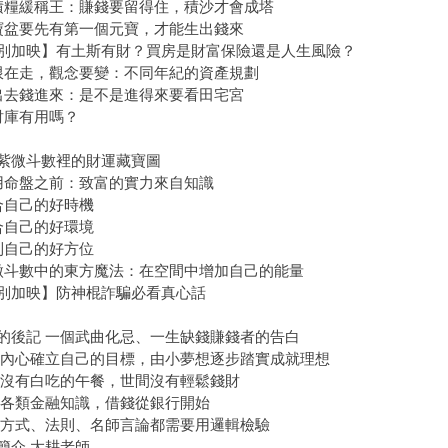
積糧緩稱王：賺錢要留得住，積沙才會成塔
寶盆要先有第一個元寶，才能生出錢來
別加映】有土斯有財？買房是財富保險還是人生風險？
限在走，觀念要變：不同年紀的資產規劃
出去錢進來：是不是進得來要看田宅宮
財庫有用嗎？
7紫微斗數裡的財運藏寶圖
用命盤之前：致富的實力來自知識
合自己的好時機
合自己的好環境
到自己的好方位
微斗數中的東方魔法：在空間中增加自己的能量
別加映】防神棍詐騙必看真心話
的後記 一個武曲化忌、一生缺錢賺錢者的告白
對內心確立自己的目標，由小夢想逐步踏實成就理想
下沒有白吃的午餐，世間沒有輕鬆錢財
解各類金融知識，借錢從銀行開始
有方式、法則、名師言論都需要用邏輯檢驗
簡介 大耕老師