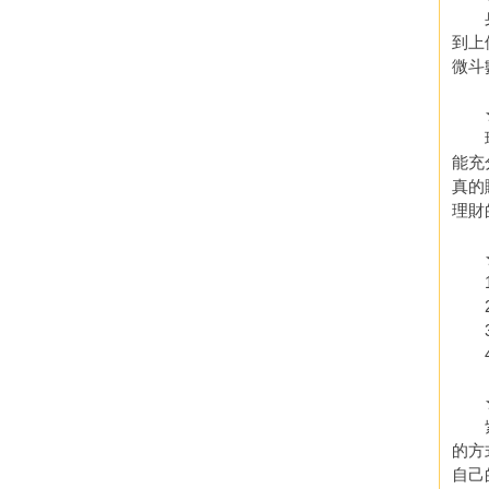
身為
到上
微斗
★命
現在
能充
真的
理財
★
1.
2.
3.
4.
★時
紫微
的方
自己