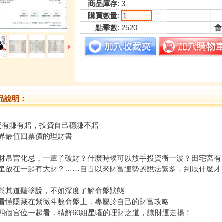
商品庫存
: 3
購買數量
:
點擊數
: 2520
會
品說明：
資有賺有賠，投資自己穩賺不賠
界最值回票價的理財書
宮化忌，一輩子破財？什麼時候可以放手投資衝一波？田宅宮有
星放在一起有大財？……自古以來財富運勢的說法繁多，到底什麼才
道聽塗說，不如深度了解命盤狀態
隱藏在紫微斗數命盤上，專屬於自己的財富攻略
宮位一起看，精解60組星曜的理財之道，讓財運走揚！