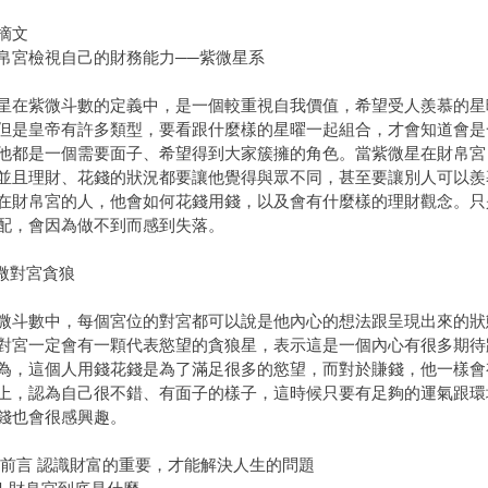
摘文
帛宮檢視自己的財務能力──紫微星系
星在紫微斗數的定義中，是一個較重視自我價值，希望受人羨慕的星
但是皇帝有許多類型，要看跟什麼樣的星曜一起組合，才會知道會是
他都是一個需要面子、希望得到大家簇擁的角色。當紫微星在財帛宮
並且理財、花錢的狀況都要讓他覺得與眾不同，甚至要讓別人可以羨
在財帛宮的人，他會如何花錢用錢，以及會有什麼樣的理財觀念。只
配，會因為做不到而感到失落。
紫微對宮貪狼
微斗數中，每個宮位的對宮都可以說是他內心的想法跟呈現出來的狀
對宮一定會有一顆代表慾望的貪狼星，表示這是一個內心有很多期待
為，這個人用錢花錢是為了滿足很多的慾望，而對於賺錢，他一樣會
上，認為自己很不錯、有面子的樣子，這時候只要有足夠的運氣跟環
錢也會很感興趣。
 前言 認識財富的重要，才能解決人生的問題