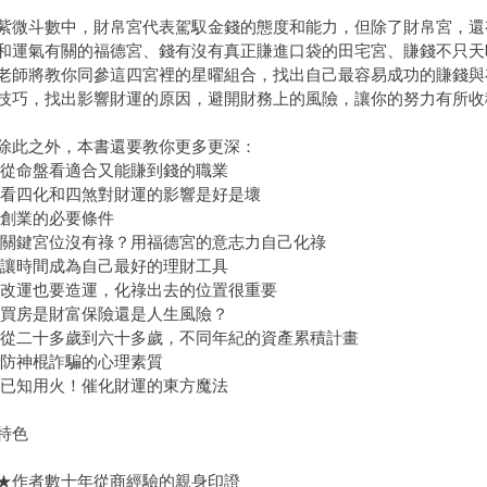
斗數中，財帛宮代表駕馭金錢的態度和能力，但除了財帛宮，還
和運氣有關的福德宮、錢有沒有真正賺進口袋的田宅宮、賺錢不只天
老師將教你同參這四宮裡的星曜組合，找出自己最容易成功的賺錢與
技巧，找出影響財運的原因，避開財務上的風險，讓你的努力有所收
之外，本書還要教你更多更深：
命盤看適合又能賺到錢的職業
四化和四煞對財運的影響是好是壞
創業的必要條件
鍵宮位沒有祿？用福德宮的意志力自己化祿
時間成為自己最好的理財工具
運也要造運，化祿出去的位置很重要
房是財富保險還是人生風險？
二十多歲到六十多歲，不同年紀的資產累積計畫
神棍詐騙的心理素質
知用火！催化財運的東方魔法
特色
者數十年從商經驗的親身印證