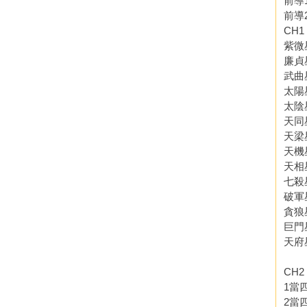
前導
前導
CH
紫微
廉貞
武曲
太陽
太陰
天同
天梁
天機
天相
七殺
破軍
貪狼
巨門
天府
CH
1當
2當