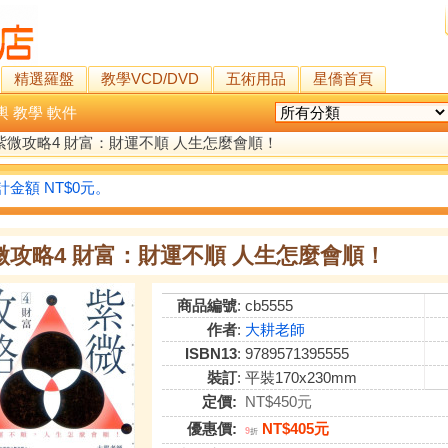
精選羅盤
教學VCD/DVD
五術用品
星僑首頁
輿
教學
軟件
紫微攻略4 財富：財運不順 人生怎麼會順！
金額 NT$0元。
微攻略4 財富：財運不順 人生怎麼會順！
商品編號
: cb5555
作者
:
大耕老師
ISBN13
: 9789571395555
裝訂
: 平裝170x230mm
定價:
NT$450元
優惠價:
NT$405元
9
折