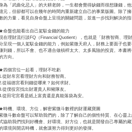
「武曲化忌人」的大耕老師，一生都會覺得缺錢而很想賺錢，他
億元，但卻都可以在幾年的時間內重新建立自己的事業版圖。除了擁
數的力量，看見自身命盤上呈現的關鍵問題，並進一步找到解決的指
盤也能看出自己駕馭金錢的能力
理財流行談FQ（Financial Quotient），也就是「財務智商
分呈現一個人駕馭金錢的能力，例如紫微天府人，財務上要面子也要
賺到錢，所以不會、也不適合做槓桿太大、太多風險的投資。本書將
的方向。
四個宮位一起看，理財不吃虧
從財帛宮看理財方向和財務智商。
從福德宮看到錢從哪來？如何求財。
從僕役宮找出財運貴人和豬隊友。
從田宅宮看是紙上富貴還是真能落袋為安。
機、環境、方位，解密紫微斗數裡的財運藏寶圖
斗數命盤可以幫助我們的，除了了解自己的個性特質、在心靈上
式協助我們找到好機會、好環境、好方位，也就是開發自己專屬的藏
的環境與開店時機，就會讓努力得到更好的發揮。