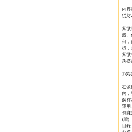
內容
從財
紫微
般。
何，
樣，
紫微
夠搭
1)
在紫
內，
解釋
運用
資賺
(續)
目錄