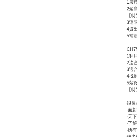
1廣
2聚
【特
3運
4貨
5補
CH
1利
2適
3適
4找
5紫
【特
很長
‧面
‧天
‧了
‧所
作者