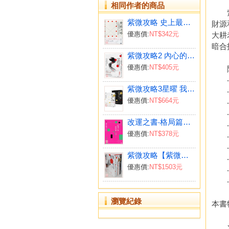
相同作者的商品
紫微
紫微攻略 史上最強運勢管理，了解12宮位，用斗數秘訣「煞忌交會」手法預測、避險有一套！
財源
優惠價:
NT$342元
大耕
暗合
紫微攻略2 內心的力量：看透宮位與祿權科忌，用飛化和自化手法， 規劃人生各面向的取捨關鍵！ （隨書贈《命理師真心話》一冊）
優惠價:
NT$405元
除此
‧從
紫微攻略3星曜 我們與真實自己的距離：史上最強星曜解盤！對宮為明鏡，透視深層人性(上集＋下集)
‧看
優惠價:
NT$664元
‧
‧關
改運之書‧格局篇：經營自己、找到助力、善用煞忌、創造吉化，超前布局！
‧讓
優惠價:
NT$378元
‧改
‧買
紫微攻略【紫微斗數學習套組】（全四冊附書盒）（附贈占卜手帳）
‧從
優惠價:
NT$1503元
‧防
‧已
瀏覽紀錄
本書
★作