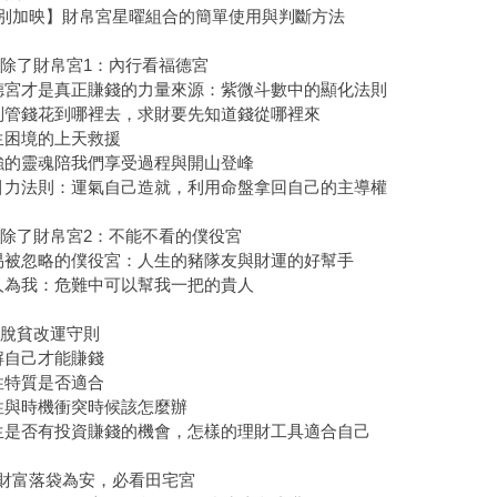
別加映】財帛宮星曜組合的簡單使用與判斷方法
3 除了財帛宮1：內行看福德宮
德宮才是真正賺錢的力量來源：紫微斗數中的顯化法則
別管錢花到哪裡去，求財要先知道錢從哪裡來
生困境的上天救援
強的靈魂陪我們享受過程與開山登峰
引力法則：運氣自己造就，利用命盤拿回自己的主導權
4 除了財帛宮2：不能不看的僕役宮
易被忽略的僕役宮：人生的豬隊友與財運的好幫手
人為我：危難中可以幫我一把的貴人
5 脫貧改運守則
解自己才能賺錢
性特質是否適合
性與時機衝突時候該怎麼辦
生是否有投資賺錢的機會，怎樣的理財工具適合自己
6財富落袋為安，必看田宅宮