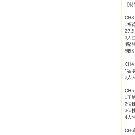
【特
CH
1福
2先
3人
4堅
5吸
CH
1容
2人
CH
1了
2個
3個
4人
CH