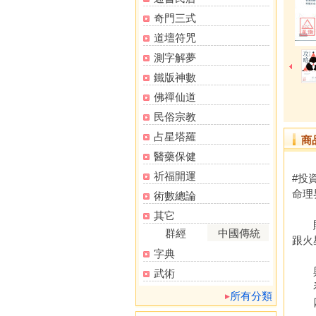
奇門三式
道壇符咒
測字解夢
鐵版神數
佛禪仙道
民俗宗教
占星塔羅
商
醫藥保健
祈福開運
#投
命理
術數總論
其它
財帛
群經
中國傳統
跟火
字典
與其
武術
看懂
所有分類
四個