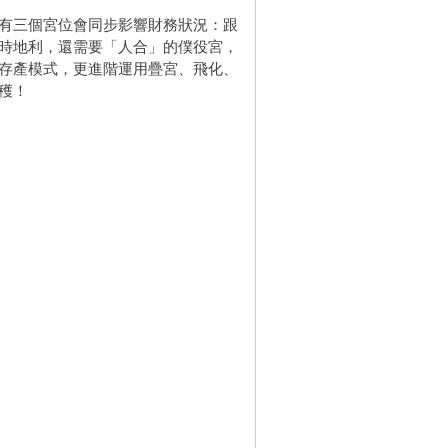
有三個宮位會同步影響財務狀況：跟
時地利，還需要「人合」的僕役宮，
存產模式，更進階運用疊宮、飛化、
穫！