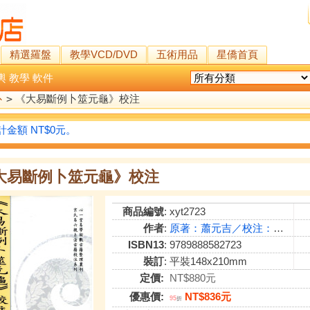
精選羅盤
教學VCD/DVD
五術用品
星僑首頁
輿
教學
軟件
卜
>
《大易斷例卜筮元龜》校注
金額 NT$0元。
大易斷例卜筮元龜》校注
商品編號
: xyt2723
作者
:
原著：蕭元吉／校注：虎易
ISBN13
: 9789888582723
裝訂
: 平裝148x210mm
定價:
NT$880元
優惠價:
NT$836元
95
折