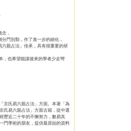
。
概念，
測分門別類，作了進一步的細化，
易六親占法」传承，具有很重要的研
版本，也希望能讓後來的學者少走彎
「京氏易六親占法」方面。本著「為
京氏易六親占法」方面古籍，從中選
經歷近二十年的不懈努力，數易其
一門學術的朋友，提供最原始的資料