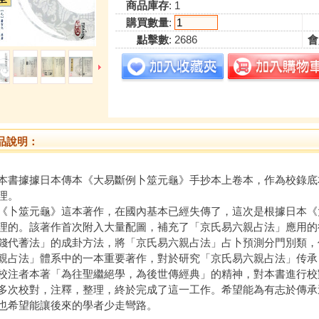
商品庫存
: 1
購買數量
:
點擊數
: 2686
會
品說明：
據據日本傳本《大易斷例卜筮元龜》手抄本上卷本，作為校錄底
理。
筮元龜》這本著作，在國內基本已經失傳了，這次是根據日本《
理的。該著作首次附入大量配圖，補充了「京氏易六親占法」應用的
錢代蓍法」的成卦方法，將「京氏易六親占法」占卜預測分門別類，
親占法」體系中的一本重要著作，對於研究「京氏易六親占法」传承
者本著「為往聖繼絕學，為後世傳經典」的精神，對本書進行校
多次校對，注釋，整理，終於完成了這一工作。希望能為有志於傳承
也希望能讓後來的學者少走彎路。