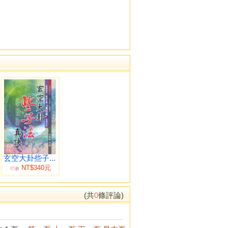
玄空大卦些子...
NT$340元
85
折
(共
0
條評論)