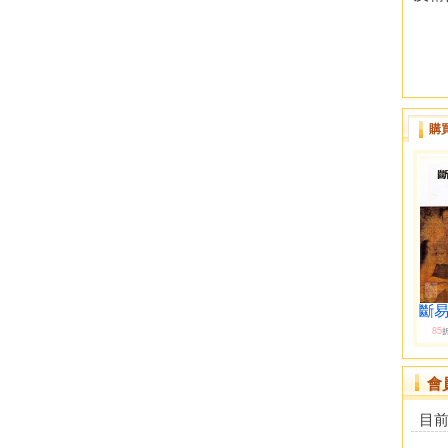
購
斷易
85
會
目