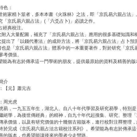
特色：
近世術家精卜筮者，多本本書《火珠林》之法，即「京氏易六親占法」
研究「京氏易六親占法」(「六爻占卜)」必讀之作。
易占經典校注。
次附入大量配圖，補充了「京氏易六親占法」應用的很多基礎知識和
次提出了「以錢代蓍法」的成卦方法，將「京氏易六親占法」占卜預
書也是「京氏易六親占法」體系中的一本重要著作，對於研究「京氏
參考價值。
希望能為有志於傳承這一門學術的朋友，提供最原始的資料及精善的
簡介
：【元】蕭元吉
：周光虎
虎易，一九五五年生，湖北人。自八十年代學習及研究易學，特別是
繼絕學，為後世傳經典」的精神，自九十年代起搜集、研究、整理「
傳承價值，以及有研究價值的十幾個古籍版本，進行校對注釋整理，
終於完成《京氏易六親占法古籍校注系列》。希望能為有志於傳承這
善的版本，也希望能讓後來的學者少走彎路。