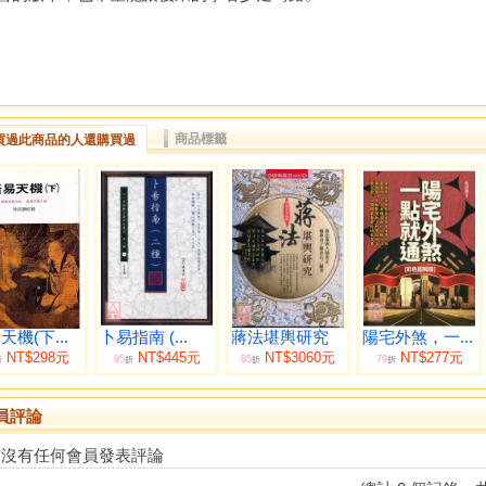
商品標籤
買過此商品的人還購買過
天機(下...
卜易指南 (...
蔣法堪輿研究
陽宅外煞，一...
NT$298元
NT$445元
NT$3060元
NT$277元
95
85
79
折
折
折
折
員評論
前沒有任何會員發表評論