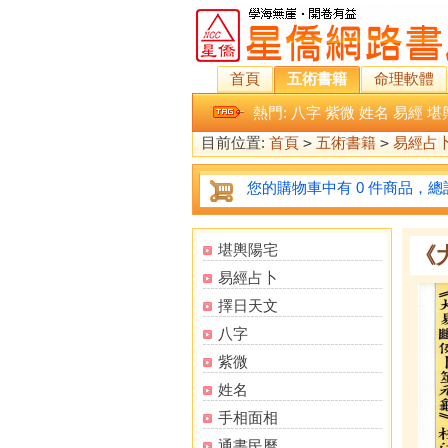
首頁
五術書籍
命理軟體
熱門:
八字
紫微
姓名
易經
堪
目前位置:
首頁
>
五術書籍
>
易經占
您的購物車中有 0 件商品，總計
堪輿陽宅
《
易經占卜
擇日天文
八字
紫微
姓名
手相面相
通書民曆