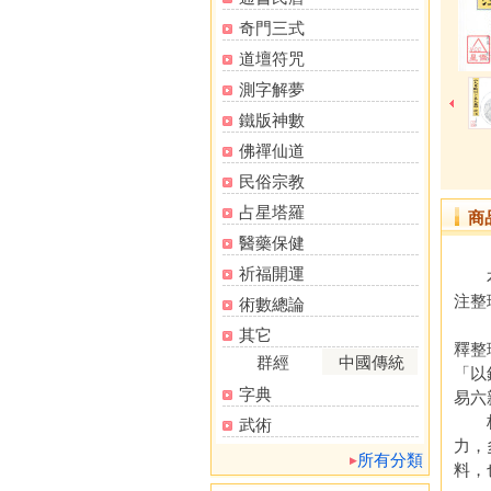
奇門三式
道壇符咒
測字解夢
鐵版神數
佛禪仙道
民俗宗教
占星塔羅
商
醫藥保健
祈福開運
本書
注整
術數總論
《卜
其它
釋整
群經
中國傳統
「以
字典
易六
校注
武術
力，
所有分類
料，