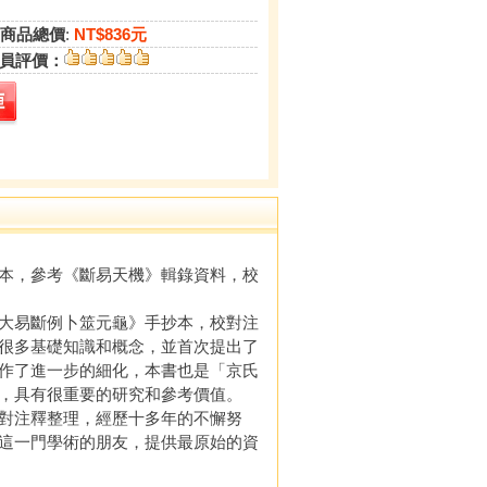
商品總價
:
NT$836元
員評價：
本，參考《斷易天機》輯錄資料，校
大易斷例卜筮元龜》手抄本，校對注
很多基礎知識和概念，並首次提出了
作了進一步的細化，本書也是「京氏
，具有很重要的研究和參考價值。
對注釋整理，經歷十多年的不懈努
這一門學術的朋友，提供最原始的資