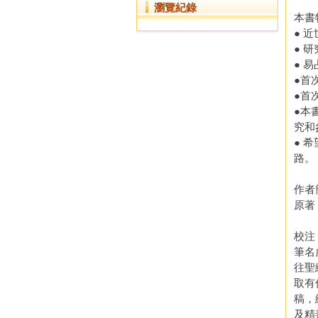
瀏覽紀錄
本書
● 
● 
● 
●首
●首
●本
究和
● 
路。
作者
原著
校注
筆名
往聖
取有
稿，
及精