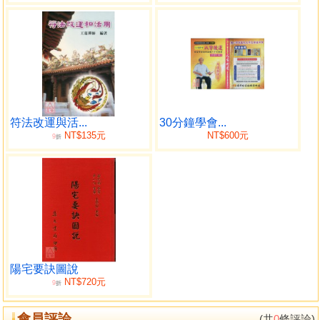
符法改運與活...
30分鐘學會...
NT$135元
NT$600元
9
折
陽宅要訣圖說
NT$720元
9
折
會員評論
(共
0
條評論)