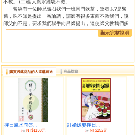
不教。 (二)個人風水經驗不教。
曾經有一位師兄號召我們一班同門飲茶，筆者以?是聚
舊，殊不知是提出一番論調，謂師有很多東西不教我們，說
師父的不是，要求我們聯手向呂師提出，逼使師父教我們多
一些風水秘訣。
顯示完整說明
本人的想法是，師父有教學的自由，不能勉強師父的意
願，師父說出這些原則，一定有他的道理，自此之後，彼此
甚少來往。在過去的數十年間，筆者繼大師在風水界中的所
見所聞，對於風水應的事，已經有一定程度的掌握，這些都
是本人的寶貴經驗，於是著手整理資料，把過去的經驗毫無
商品標籤
購買過此商品的人還購買過
保留地寫出，願與各讀者分享。 此書命名為：《擇日風水剋
應》
擇日風水問答...
訂婚嫁娶擇日...
NT$1158元
NT$252元
9
9
折
折