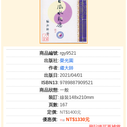
商品編號
: rgy9521
出版社
:
榮光園
作者
:
繼大師
出版日
: 2021/04/01
ISBN13
: 9789887909521
商品狀態
: 一般
裝訂
: 線裝148x210mm
頁數
: 167
定價:
NT$1400元
優惠價:
NT$1330元
95
折
登記後可再補貨