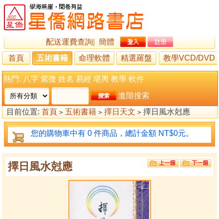
配送運費查詢
|
簡體
首頁
五術書籍
命理軟體
精選羅盤
教學VCD/DVD
熱門:
八字
紫微
姓名
易經
堪輿
教學
軟件
進階搜索
目前位置:
首頁
五術書籍
擇日天文
擇日風水尅應
>
>
>
您的購物車中有 0 件商品，總計金額 NT$0元。
擇日風水尅應