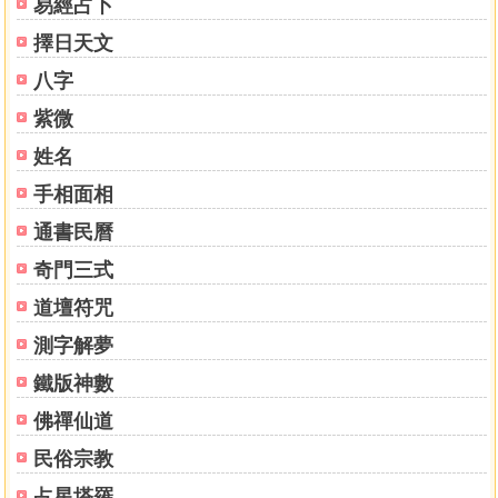
易經占卜
擇日天文
八字
紫微
姓名
手相面相
通書民曆
奇門三式
道壇符咒
測字解夢
鐵版神數
佛禪仙道
民俗宗教
占星塔羅