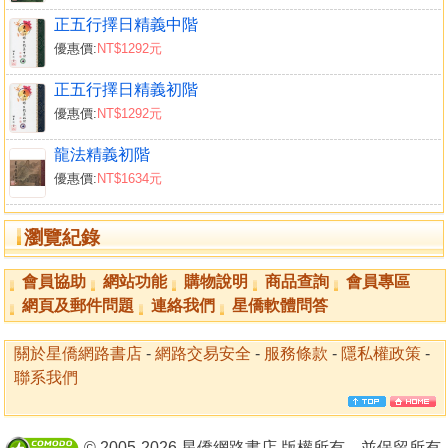
正五行擇日精義中階
優惠價:
NT$1292元
正五行擇日精義初階
優惠價:
NT$1292元
龍法精義初階
優惠價:
NT$1634元
瀏覽紀錄
會員協助
網站功能
購物說明
商品查詢
會員專區
網頁及郵件問題
連絡我們
星僑軟體問答
關於星僑網路書店
-
網路交易安全
-
服務條款
-
隱私權政策
-
聯系我們
© 2005-2026 星僑網路書店 版權所有，並保留所有