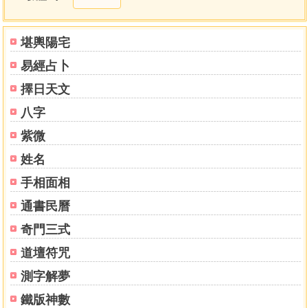
水天需
天水訟
地水師
堪輿陽宅
水地比
易經占卜
風天小畜
天澤履
擇日天文
地天泰
八字
天地否
天火同人
紫微
火天大有
姓名
地山謙
手相面相
雷地豫
澤雷隨
通書民曆
山風蠱
奇門三式
地澤臨
風地觀
道壇符咒
火雷噬嗑
測字解夢
山火賁
山地剝
鐵版神數