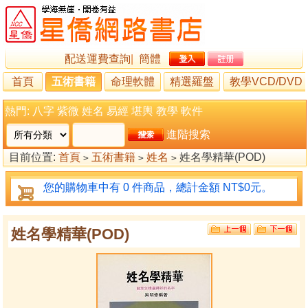
配送運費查詢
|
簡體
首頁
五術書籍
命理軟體
精選羅盤
教學VCD/DVD
熱門:
八字
紫微
姓名
易經
堪輿
教學
軟件
進階搜索
目前位置:
首頁
五術書籍
姓名
姓名學精華(POD)
>
>
>
您的購物車中有 0 件商品，總計金額 NT$0元。
姓名學精華(POD)