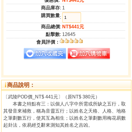
優惠價:
NT$441元
商品庫存
: 1
購買數量
:
商品總價
:
NT$441元
點擊數
: 12645
會員評價：
商品說明：
〔武陵POD價_NT$ 441元〕（原NT$ 380元）
本書之特點有三：以個人八字中所需或所缺之五行，取
其發音來補救，稱為音靈五行；以姓名之天格、人格、地格
之筆劃數五行，使其互為相生；以姓名之筆劃數用梅花易數
起卦法，依易經爻辭來測知其姓名之吉凶。