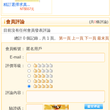
總格之數理
精訂選擇求真...
NT$557元
撰名吉劃數配合便覽
第四篇 音靈五行
會員評論
音靈五行之應用
(共
0
條評論)
音靈五行之組成
目前沒有任何會員發表評論
姓名學標準字典(國語五行)
總計 0 個記錄，共 1 頁。
第一頁
上一頁
下一頁
最末頁
姓名學標準字典(台語五行)
第五篇 姓名吉凶判斷
會員帳號：
匿名用戶
八卦基本符號
E-mail：
六十四卦之組成
爻之組成
評價等級：
姓名筆劃數起卦法
店名筆劃數起卦法
易經三百八十四爻爻辭
乾為天
坤為地
評論內容：
水雷屯
山水蒙
驗證碼：