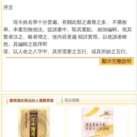
序言
現今姓名學十分普遍。有關此類之書冊之多、 不勝枚
舉。本書別無他法。從諸書中、取其重點。 細加編輯。視其
繁者汰之、略者增之、使內容更趨 精詳實用。以使讀者瞭
然。其編輯之順序即
壹、以人命之八字中、其所需要之五行、或其所缺之五行。
取名字之發音五行來補救。稱為音靈五行。
顯示完整說明
貳、以姓名之天格、人格、地格之筆劃數五行、使其互為相
生。
參、以姓名之筆劃數用梅花易數起卦之方法。依易經爻辭來
測知其姓名之吉凶。
肆、另外又從筆者所著之(九星法地理理氣探原)(竹林書局發
商品標籤
購買過此商品的人還購買過
行)一書中。錄取(陽宅精華)之部份合編成冊。
目錄
序言