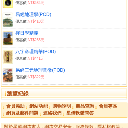
優惠價:
NT$464元
澤天夬
天風姤
易經地理學(POD)
澤地萃
優惠價:
NT$418元
地風升
澤水困
擇日學精義
水風井
優惠價:
NT$255元
澤火革
八字命理精華(POD)
火風鼎
優惠價:
NT$441元
震為雷
艮為山
易經三元地理闡微(POD)
風山漸
優惠價:
NT$522元
雷澤歸妹
雷火豐
瀏覽紀錄
火山旅
巽為風
會員協助
網站功能
購物說明
商品查詢
會員專區
兌為澤
網頁及郵件問題
連絡我們
星僑軟體問答
風水渙
水澤節
關於星僑網路書店
-
網路交易安全
-
服務條款
-
隱私權政策
-