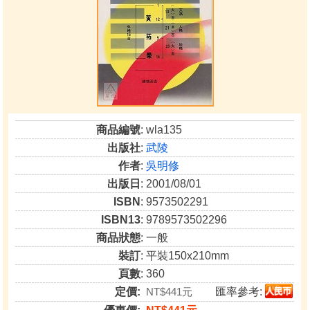
商品編號
: wla135
出版社
:
武陵
作者
:
吳明修
出版日
: 2001/08/01
ISBN
: 9573502291
ISBN13
: 9789573502296
商品狀態
: 一般
裝訂
: 平裝150x210mm
頁數
: 360
定價:
NT$441元
匯率參考: