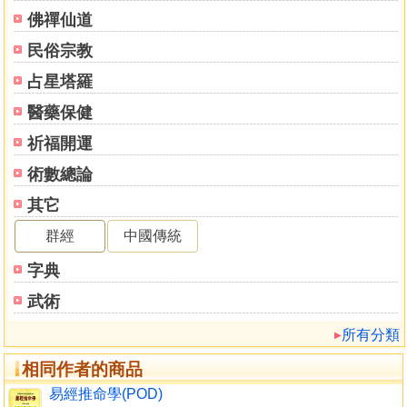
地雷復
佛禪仙道
天雷旡妄
民俗宗教
山天大畜
山雷頤
占星塔羅
澤風大過
醫藥保健
坎為水
離為火
祈福開運
澤山咸
術數總論
雷風恒
其它
天山遯
雷天大壯
群經
中國傳統
火地晉
字典
地火明夷
風火家人
武術
火澤暌
所有分類
水山蹇
雷水解
相同作者的商品
山澤損
易經推命學(POD)
風雷益