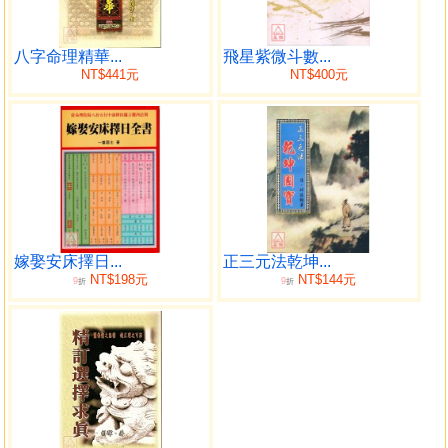
第一篇 五行篇
起四柱法
幹枝五行
八字命理精華...
飛星紫微斗數...
NT$441元
NT$400元
看日干之強弱
取用神法
論日主五行宜忌
論四時五行宜忌
論五行生剋制化宜忌
十日幹喜用提要
第二篇 姓名學八十一數源由
河圖
嫁娶安床擇日...
正三元法乾坤...
洛書
NT$198元
NT$144元
9
9
折
折
蔡九峰皇極八十一名數圖
八十一數原圖
熊崎式八十一數吉凶表
八十一數吉凶靈動歌訣
第三篇 數理五行
數理五行之情性
天格、人格、地格之數理五行