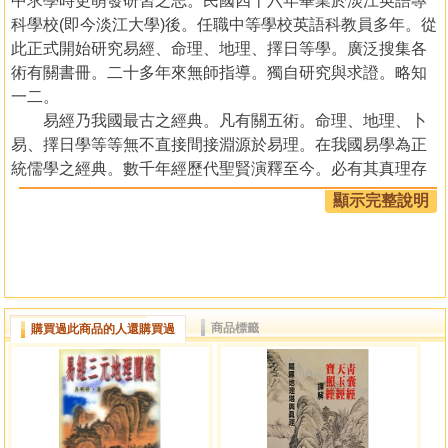
中求學時更萌發研習之志。民國四十六年畢業於淡江英語專
科學校(即今淡江大學)後。任職中等學校英語科教員多年。從
此正式開始研究易經、命理、地理、擇日等學。廣泛搜集各
術有關書冊。二十多年來無師指導。獨自研究與求證。略知
一二。
易經乃我國最古之經典。凡有關五術。命理、地理、卜
易、擇日學等等無不直接間接淵源於易理。在我國易學為正
統儒學之經典。數千年經歷代聖賢演釋至今。必有其真理存
在。本書乃取先賢陳希夷先生之河洛理數為依據。細加編
顯示完整說明
輯。視其繁者汰之。略者增之。取其精華。能使讀者瞭然。
只要讀者具備命理學四柱起例法。以及對易經略有基礎者。
即能依本書所引實際運用。可推演自己之命運。可免入門無
從之嘆。惟成書匆促。謬漏之處。仍所難免。敬布諸賢達。
惠予匡正是幸。
商品標籤
購買過此商品的人還購買過
目錄
序言
第一篇卦之應用