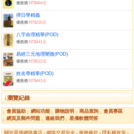
優惠價:
NT$464元
擇日學精義
優惠價:
NT$255元
八字命理精華(POD)
優惠價:
NT$441元
易經三元地理闡微(POD)
優惠價:
NT$522元
姓名學精華(POD)
優惠價:
NT$441元
瀏覽紀錄
會員協助
網站功能
購物說明
商品查詢
會員專區
網頁及郵件問題
連絡我們
星僑軟體問答
關於星僑網路書店
-
網路交易安全
-
服務條款
-
隱私權政策
-