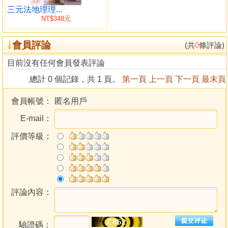
卦、星、數、陰陽之配置
三元法地理理...
NT$348元
龍山向水之關係
生成之數
會員評論
合十之數
(共
0
條評論)
(一)順子局
目前沒有任何會員發表評論
(二)逆子局
總計 0 個記錄，共 1 頁。
第一頁
上一頁
下一頁
最末頁
第二篇六十四卦龍山向水
貪狼星八局
會員帳號：
匿名用戶
巨門星八局
E-mail：
祿存星八局
文曲星八局
評價等級：
武曲星八局
破軍星八局
左輔星八局
右弼星八局
第三篇 爻之運用
評論內容：
抽爻換象
抽爻換象表
驗證碼：