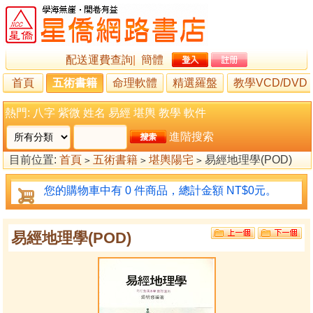
配送運費查詢
|
簡體
首頁
五術書籍
命理軟體
精選羅盤
教學VCD/DVD
熱門:
八字
紫微
姓名
易經
堪輿
教學
軟件
進階搜索
目前位置:
首頁
五術書籍
堪輿陽宅
易經地理學(POD)
>
>
>
您的購物車中有 0 件商品，總計金額 NT$0元。
易經地理學(POD)