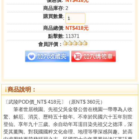
優惠價:
NT$418元
商品庫存
: 2
購買數量
:
商品總價
:
NT$418元
點擊數
: 11371
會員評價：
商品說明：
〔武陵POD價_NT$ 418元〕（原NT$ 360元）
筆者世居桃園。先祖父吳金發公曾在桃園一帶專為人收
驚、解厄、消災、歷時五十餘年。不幸於民國六十五年別世
登仙。享年九十三歲。余自幼年耳濡目染先祖父之德澤，深
受其薰陶。對我國國粹文化命理、地理等學深感與趣。於高