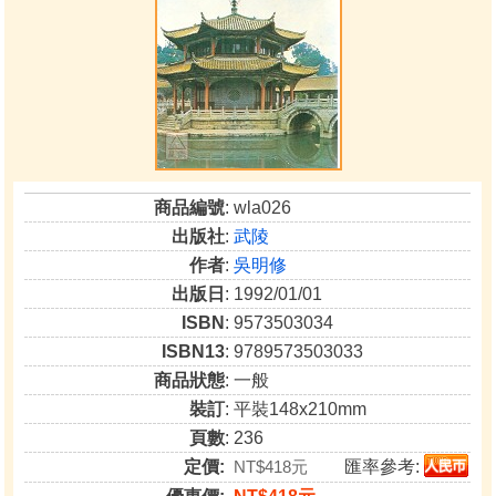
商品編號
: wla026
出版社
:
武陵
作者
:
吳明修
出版日
: 1992/01/01
ISBN
: 9573503034
ISBN13
: 9789573503033
商品狀態
: 一般
裝訂
: 平裝148x210mm
頁數
: 236
定價:
NT$418元
匯率參考: