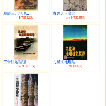
河圖圖形
洛書圖形
先天伏羲八卦圖
易經三元地理...
青囊天玉寶照...
NT$522元
NT$255元
85
後天文王八卦圖
折
洛書與先天伏羲八卦
八卦取象
六十四卦表
元運
三元九運表
易經羅盤組成源由
內外盤組成法
三合法地理理...
九星法地理理...
外盤圓圖
NT$213元
NT$302元
85
折
內盤圓圖
外盤、內盤圓圖
父卦
母卦
江東卦
江西卦
父母、江西、江東卦表