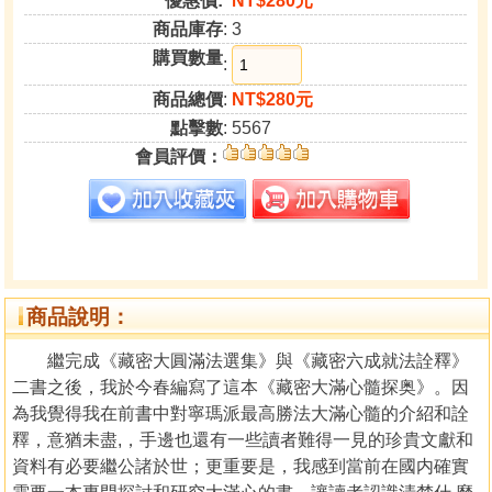
優惠價:
NT$280元
商品庫存
: 3
購買數量
:
商品總價
:
NT$280元
點擊數
: 5567
會員評價：
商品說明：
繼完成《藏密大圓滿法選集》與《藏密六成就法詮釋》
二書之後，我於今春編寫了這本《藏密大滿心髓探奥》。因
為我覺得我在前書中對寧瑪派最高勝法大滿心髓的介紹和詮
釋，意猶未盡,，手邊也還有一些讀者難得一見的珍貴文獻和
資料有必要繼公諸於世；更重要是，我感到當前在國内確實