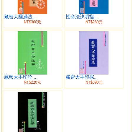
籍和法本是足夠用的，這使我們研究和實修心髓有了一個可
靠的基礎。
這些文獻是；貢噶上師講授的 《大圓滿最勝心中心引導
藏密大圓滿法...
性命法訣明指...
NT$360元
NT$260元
略要》(又名《仰的》)和他在南京、昆明講授的《大圓滿灌頂
及修持方法講記錄》兩種記錄本；根桑上師傳授的《大圓滿
無上智廣大心要》和《大圓勝慧》根造上師傅授的《大滿心
髓前行引導文》和《隆欽心髓前行能顯遍智妙道念誦儀
軌》；陳健民上師筆授貢噶上師所傳《大圓滿法界心中心黑
關引導法》等。迄今爲止，我還没有發現内容翔實能超過它
的其他漢譯法本。
我認為，有志於此道者，如能得到明師指導，靠這些典
藏密大手印詮...
藏密大手印探...
籍和法本進行認真的研究和實修，亦可望登上大圓滿心髓的
NT$220元
NT$390元
堂奥。當然，我們更希望有精通藏文而又理解密承的有識之
士，能從藏文大圓滿典籍中發掘和翻譯出更多優秀法本。值
得高興的是，根造和密顯二位法師一九九○年已在紐約創了美
國大圓滿心髓研究中心(在香港和加拿大設有分部)，並且不定
期出版《常樂文庫》，他們正作為「開路先鋒」在海外弘揚
心髓。近幾年，從漢地遠赴青藏地區求學大圓滿心髓者亦不
乏人，這說明越來越多的人認識到心髓的殊勝和重要。本書