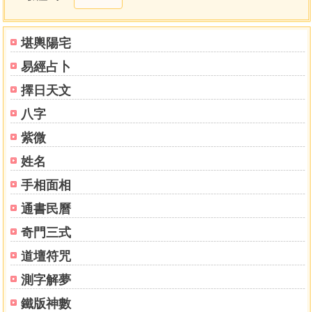
十、黑關慧照
下編：大圓滿心髓教授
堪輿陽宅
大圓滿最勝心中心引導略要(節錄)
易經占卜
一、前行
(一)顯示特别隱密的口訣
擇日天文
甲、學習氣
八字
(甲)學習氣之色
(乙)學習氣形
紫微
(丙)學習氣數
姓名
(丁)學習氣的去來
手相面相
(戊)學習寶瓶氣
乙、學習明點
通書民曆
(甲)明緣三脈而修忿怒母(拙火)
奇門三式
(乙)忿怒母熾然降注明點
(丙)三輪本尊父母融成明點
道壇符咒
(丁)五輪本尊父母融成明點
測字解夢
(二)大圓滿共同經論的義理前行
甲、身、語、意清淨法
鐵版神數