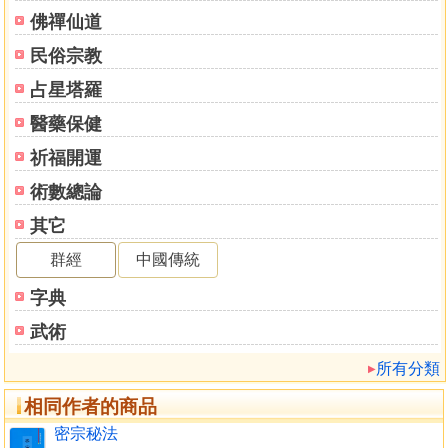
(甲)修身
佛禪仙道
(乙)修語
民俗宗教
①印契
②習力
占星塔羅
③尋求柔和
醫藥保健
④趨入於道
(丙)修心
祈福開運
觀察心我生處
術數總論
觀察心的住處
其它
觀察心的去處
乙、消減六趣種子法
群經
中國傳統
丙、身、語、意安定法
字典
(甲)住本然
①身住本然
武術
②語住本然
所有分類
③心住本然
(乙)入本原
相同作者的商品
①聲聞姿勢—未住令住
密宗秘法
A、身要姿勢