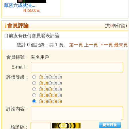
分為上下二編；上編着重心髓精義的探討；下著重心髓修法
藏密六成就法...
NT$500元
的教授，理法均備。我同時編撰的本書姐妹篇《藏密大手印
修法探奥亦已竣稿，體例相同。我熱切期待着並列為藏密無
會員評論
上瑜伽的最高法門的大圓滿和大手印，同時在海峽兩岸得到
(共
0
條評論)
更多人的理解，得到更泛的弘揚！
目前沒有任何會員發表評論
總計 0 個記錄，共 1 頁。
第一頁
上一頁
下一頁
最末頁
目錄
序
會員帳號：
匿名用戶
上編：大圓滿心髓精義
E-mail：
一、九乘之巔
二、傳承典籍
評價等級：
三、殊勝功徳
四、加行為基
五、九次第定
六、見性開悟
七、光明風脈
評論內容：
八、明體進詣
九、觀光要訣
驗證碼：