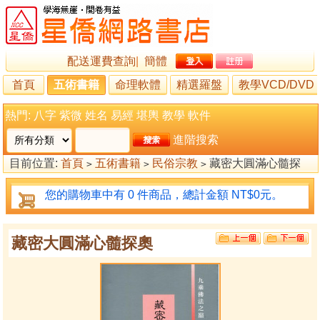
配送運費查詢
|
簡體
首頁
五術書籍
命理軟體
精選羅盤
教學VCD/DVD
熱門:
八字
紫微
姓名
易經
堪輿
教學
軟件
進階搜索
目前位置:
首頁
五術書籍
民俗宗教
藏密大圓滿心髓探
>
>
>
奧
您的購物車中有 0 件商品，總計金額 NT$0元。
藏密大圓滿心髓探奧