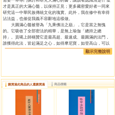
需要一本專門探討和研究大滿心的書，讓讀者認識清楚什 麼
才是真正的大滿心髓，以保持正見；更多藏密愛好者一同來
研究這一中華民族傳統文化的瑰實。此外，我在修中有幸得
沾法益，也催促我義不容辭地這樣做。
大圓滿心髓被譽為「九乘佛法之巔」，它是當之無愧
的。它吸收了全部密法的精華，是無上瑜伽「總持之總
持」。貢噶上師稱贊它是最高超、最速成、最圓滿的法門，
誰獲得此法，皆起滿足之心，如得摩尼寶，如登高山，可以
遠瞻十方。修持本法達到脱噶(頓超)的層次，能使學者顯發本
顯示完整說明
身所具有智慧和光明，現量見證到他們所夢以求看到的種種
明點變化，觀察到宇宙微觀世界顯示的五彩繽紛、絢麗多
姿、變化萬千的奇妙景象，從而使自身能量與宇宙大能交
融，最後即身變為虹身。僅僅這一點，就是無與倫比的，是
其他密法所不能企及的。也就是這一點，顯示了本法所蘊藏
商品標籤
購買過此商品的人還購買過
的尚未為人所洞察科學性。根造上師根據傳承，就常常以三
稜鏡射出的五彩光色為例，使弟子將來修脫看光時有所依，
免致真境現前，當面錯過。他又强調，在修習脱噶過程中，
如能看到明點，各人所見，完全一樣，顯示其真實性，不是
各說各的，瞎編一套。目前在海内外流傳的有關心髓修持典