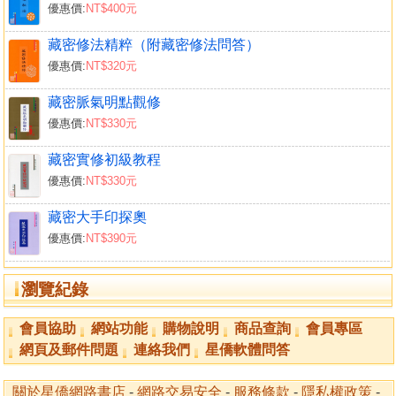
優惠價:
NT$400元
B、修止方便
②菩薩姿勢―已住令固
藏密修法精粹（附藏密修法問答）
③忿怒姿勢―已固令解脱
優惠價:
NT$320元
二、正行
(一)立斷(徹卻)
藏密脈氣明點觀修
甲、三種守護儀軌
優惠價:
NT$330元
(甲)住
藏密實修初級教程
(乙)動
優惠價:
NT$330元
(丙)住動倶無
乙、堅固所得
藏密大手印探奧
(甲)護持無散亂之念
優惠價:
NT$390元
(乙)保持任運
丙、增長三解脱習力
瀏覽紀錄
(甲)五毒自解脫
(乙)五門自解脱
會員協助
網站功能
購物說明
商品查詢
會員專區
(丙)六識自解脱
網頁及郵件問題
連絡我們
星僑軟體問答
(二)頓超(脱噶)
甲、身、語、意三門要儀
關於星僑網路書店
-
網路交易安全
-
服務條款
-
隱私權政策
-