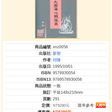
商品編號
: xnz0056
出版社
:
新智
作者
:
邱陵
出版日
: 1995/10/01
ISBN
: 9578930054
ISBN13
: 9789578930056
商品狀態
: 一般
裝訂
: 平裝148x210mm
頁數
: 291
定價:
NT$280元
匯率參考: