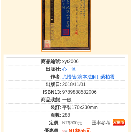
商品編號
: xyt2006
出版社
:
心一堂
作者
:
尤惜陰(演本法師), 榮柏雲
出版日
: 2018/11/01
ISBN13
: 9789888582006
商品狀態
: 一般
裝訂
: 平裝170x230mm
頁數
: 288
定價:
NT$900元
匯率參考:
優惠價:
NT$855元
95
折