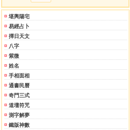
堪輿陽宅
易經占卜
擇日天文
八字
紫微
姓名
手相面相
通書民曆
奇門三式
道壇符咒
測字解夢
鐵版神數