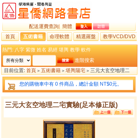
配送運費查詢
|
簡體
首頁
五術書籍
命理軟體
精選羅盤
教學VCD/DVD
熱門:
八字
紫微
姓名
易經
堪輿
教學
軟件
進階搜索
目前位置:
首頁
五術書籍
堪輿陽宅
三元大玄空地理二
>
>
>
宅實驗(足本修正版)
您的購物車中有 0 件商品，總計金額 NT$0元。
三元大玄空地理二宅實驗(足本修正版)