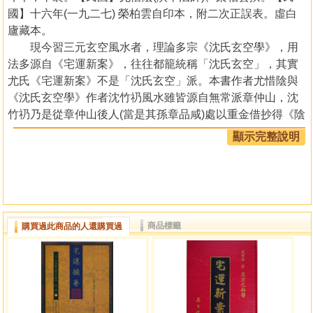
國】十六年(一九二七) 榮柏雲自印本，附二次正誤表。虛白
廬藏本。
現今習三元玄空風水者，理論多宗《沈氏玄空學》，用
法多源自《宅運新案》，往往都籠統稱「沈氏玄空」，其實
尤氏《宅運新案》不是「沈氏玄空」派。本書作者尤惜陰與
《沈氏玄空學》作者沈竹礽風水雖皆源自無常派章仲山，沈
竹礽乃是從章仲山後人(當是其孫章品咸)處以重金借抄得《陰
陽二宅錄驗》中悟出，自成一派(「沈氏玄空」) 。而尤惜陰
顯示完整說明
則師承 章仲山帳房先生，乃無常派一支。二者雖類似，然而
不盡相同。民初尚有章仲山外戚楊九如門人談養吾(著《三元
地理大玄空路透》、《三元地理大玄空實驗》等) ，影響亦
廣，也屬無常派另一支，與尤氏所傳基本相同，但與「沈氏
玄空」不盡相同。讀者當細閱三家著述, 可知其異同。相傳章
商品標籤
購買過此商品的人還購買過
仲山教授風水非常保守，一些門人從學多年仍未盡得訣法，
如著《天心正運》的華湛恩：「為『北斗打劫』之法未悟,忿
而退學。」所以，讀者除了細讀章仲山及其門人公開刊刻出
版的著述(包括本書)外，必需再與章氏門內的手鈔秘本、筆
記、宅案對讀，如：《章仲山挨星秘訣》、《臨穴指南》、