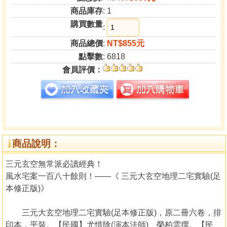
商品庫存
: 1
購買數量
:
商品總價
:
NT$855元
點擊數
: 6818
會員評價：
商品說明：
三元玄空無常派必讀經典！
風水宅案一百八十餘則！——《 三元大玄空地理二宅實驗(足
本修正版)》
三元大玄空地理二宅實驗(足本修正版)，原二冊六卷，排
印本，平裝。【民國】尤惜陰(演本法師)、榮柏雲撰。【民