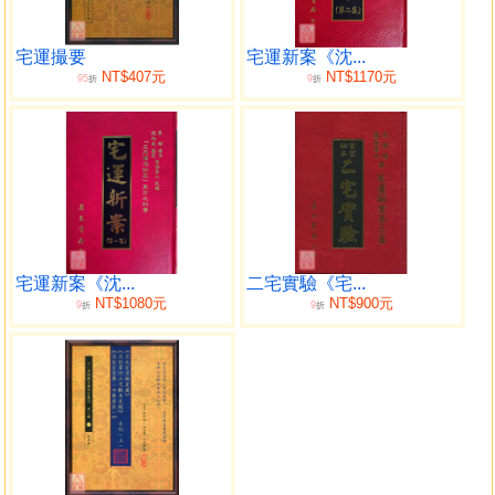
《章仲山宅案附無常派玄空秘要》、《章仲山秘傳玄空斷驗
筆記 附 章仲山斷宅圖註》、《章仲山門內秘傳二宅形氣確
驗》等，當可破譯無常派玄空的秘密。
宅運撮要
宅運新案《沈...
NT$407元
NT$1170元
95
9
作者有感於「多數讀者，僅知其理不知其用……國內實
折
折
業凋零敝，民生艱困，逐擬發心彙集各地實事，編訂成冊，
以供世之研究而利實用，俾助社會之發展，補人生之缺
憾。」本書集演本法師(尤惜陰)風水宅案三十餘則、榮柏雲風
水宅案一百五十餘，以供世之研究。本書宗旨旨在「助長社
會上切善業，根本矯正風化，使人人趨吉避凶，消除一切無
妄之災。更望仁者群起研究，俾此學日益昌明，廣為人間造
福！」「此術不獨救貧，且可治病。」所以本書并無吞吐守
宅運新案《沈...
二宅實驗《宅...
秘之病，清楚明白，不論是研究無常派玄空或沈氏玄空，皆
NT$1080元
NT$900元
9
9
折
折
是必讀經典！為令此書原版足本修正版不致湮沒，特以最新
技術清理版面精印，一以作術數資料保存珍藏，一以作民
俗、民國專題研究。
本書特色
●三元玄空無常派必讀經典！