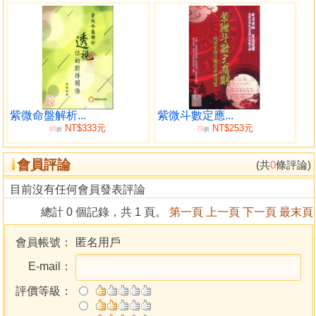
紫微命盤解析...
紫微斗數定應...
NT$333元
NT$253元
95
79
折
折
會員評論
(共
0
條評論)
目前沒有任何會員發表評論
總計 0 個記錄，共 1 頁。
第一頁
上一頁
下一頁
最末頁
會員帳號：
匿名用戶
E-mail：
評價等級：