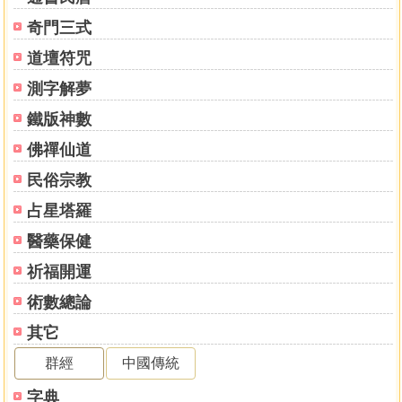
奇門三式
道壇符咒
測字解夢
鐵版神數
佛禪仙道
民俗宗教
占星塔羅
醫藥保健
祈福開運
術數總論
其它
群經
中國傳統
字典