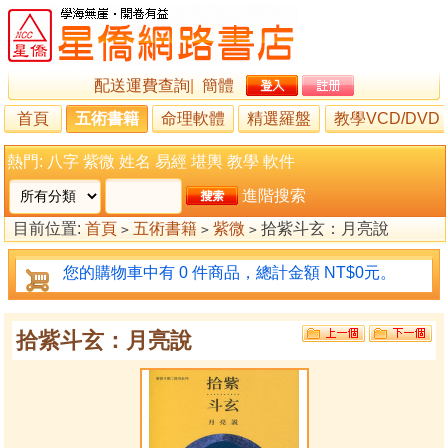
配送運費查詢
|
簡體
首頁
五術書籍
命理軟體
精選羅盤
教學VCD/DVD
熱門:
八字
紫微
姓名
易經
堪輿
教學
軟件
進階搜索
目前位置:
首頁
五術書籍
紫微
拾紫斗玄：月亮說
>
>
>
您的購物車中有 0 件商品，總計金額 NT$0元。
拾紫斗玄：月亮說