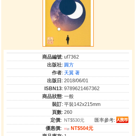
商品編號
: uf7362
出版社
:
圓方
作者
:
天翼 著
出版日
: 2018/06/01
ISBN13
: 9789621467362
商品狀態
: 一般
裝訂
: 平裝142x215mm
頁數
: 260
定價:
NT$530元
匯率參考:
優惠價:
NT$504元
95
折