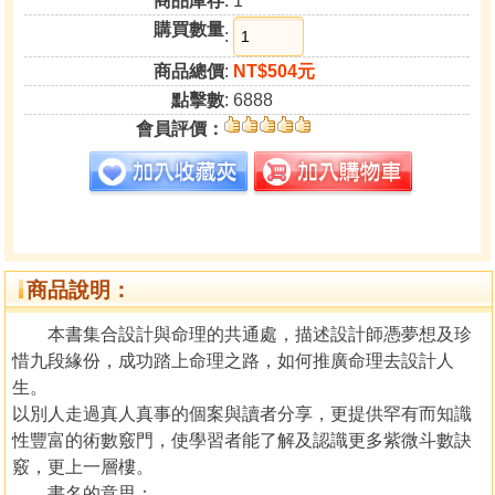
商品庫存
: 1
購買數量
:
商品總價
:
NT$504元
點擊數
: 6888
會員評價：
商品說明：
本書集合設計與命理的共通處，描述設計師憑夢想及珍
惜九段緣份，成功踏上命理之路，如何推廣命理去設計人
生。
以別人走過真人真事的個案與讀者分享，更提供罕有而知識
性豐富的術數竅門，使學習者能了解及認識更多紫微斗數訣
竅，更上一層樓。
書名的意思：