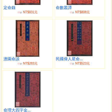
本書是也跟同時期不少命理著作一樣，嘗試把傳統術數
科學化。如把傳統五行之氣，稱之為「五行之電氣」。以日
定命錄
命數叢譚
NT$931元
NT$808元
95
95
主十天干分為:東方木電甲命、東方木電乙命、南方木電丙
折
折
命、南方木電丁命、中央土電戊命、中央土電己命、西方金
電庚命、西方金電辛命、北方水電壬命、北方水電癸命，再
將命局按三等九級格局(上上、上中、上下、中上、中中、中
下、下上、下中、下下)劃分，也是本書特色。
本書解釋子平理論時又輔以大量名人命例，如:朱熹、徐
世昌、靳雲鵬、馮國璋、李鴻章、曾國藩、袁世凱、黎元
洪、梅籣芳、康熙帝、張之洞、曹錕、吳佩孚、張作霖、曹
澹園命談
民國偉人星命...
仲珊、毛西河(奇齡)、洪秀全、宣統帝、袁克定、梁啟超等數
NT$283元
NT$523元
95
95
折
折
十例，更是珍貴。
讀者若以本書與民國初年其他子平著作、命譜著作如:
《子平命術要訣》、《知命篇》、《科學方式命理學》、
《澹園命談》、《秘本命理用神精華》、《精選命理約
言》、《千里命稿》、《千里命鈔》、《袁氏命譜》、《命
學探驪集》《命理尋源》、《古今名人命鑒》、《定命
錄》、《子平玄理》、《命數叢談》、《命學金聲》、《子
平實驗錄》、《民國偉人星命錄》、《玄外集》《玄外續
命理大四字金...