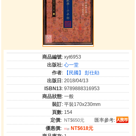
商品編號
: xyt6953
出版社
:
心一堂
作者
:
【民國】 彭仕勛
出版日
: 2018/04/13
ISBN13
: 9789888316953
商品狀態
: 一般
裝訂
: 平裝170x230mm
頁數
: 154
定價:
NT$650元
匯率參考:
優惠價:
NT$618元
95
折