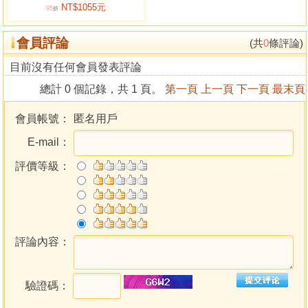
NT$1055元
集》《玄外三集》《玄外四集》《玄外五集》等對讀，比較
95
折
諸家推斷原理與得失，當對子平八字推斷應用有所會心。再
會員評論
參以早期星(七政)平(子平)合參的古命譜如【明】陸位《文武
(共
0
條評論)
星案》，更可知星命學由明代之星平合參論命，到民國初年
目前沒有任何會員發表評論
的純以子平論命，其中子平命理的演變異同。
總計 0 個記錄，共 1 頁。
第一頁
上一頁
下一頁
最末頁
本書坊間已失傳，為令此書原本不致湮沒，特以最新技
術清理版面精印。以作術數星命及民俗文化資料保存、研
會員帳號：
匿名用戶
究。
E-mail：
評價等級：
評論內容：
驗證碼：