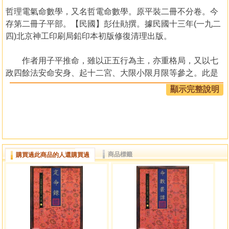
哲理電氣命數學，又名哲電命數學。原平裝二冊不分卷。今
存第二冊子平部。【民國】彭仕勛撰。據民國十三年(一九二
四)北京神工印刷局鉛印本初版修復清理出版。
作者用子平推命，雖以正五行為主，亦重格局，又以七
政四餘法安命安身、起十二宮、大限小限月限等參之。此是
清代以來術家多用推命之法，入民國後已漸少見。又兼用小
顯示完整說明
量神煞及長生十二神等，不重納音納甲、龍虎從化。作者看
命之法，主張「子平論命有四要:一以日主衰旺，看氣魄之強
弱;二以四柱生剋，看福澤之大小;三以大運之吉凶，看際遇之
亨迍;四以命中刑沖生合，看根基之厚薄。此外胎元坐度、大
小限等，皆以四者為轉移。四者強而凡事皆吉，四者弱而諸
商品標籤
購買過此商品的人還購買過
事成凶。」又認為「子平之法，盡其術只可推算六七成，故
當多列他法以補之。」「若以六壬、奇門法證之，除年月各
有公位神將外，而日干成二課、日支成二課，又從四課變出
三傳，從三傳變出四貴九遁，較子平多出十餘法門，故推算
較精確。」主張不同術數互通借用，如七政四餘、子平、奇
門、六壬互通借用等。