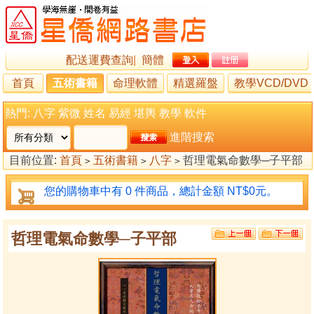
配送運費查詢
|
簡體
首頁
五術書籍
命理軟體
精選羅盤
教學VCD/DVD
熱門:
八字
紫微
姓名
易經
堪輿
教學
軟件
進階搜索
目前位置:
首頁
五術書籍
八字
哲理電氣命數學─子平部
>
>
>
您的購物車中有 0 件商品，總計金額 NT$0元。
哲理電氣命數學─子平部