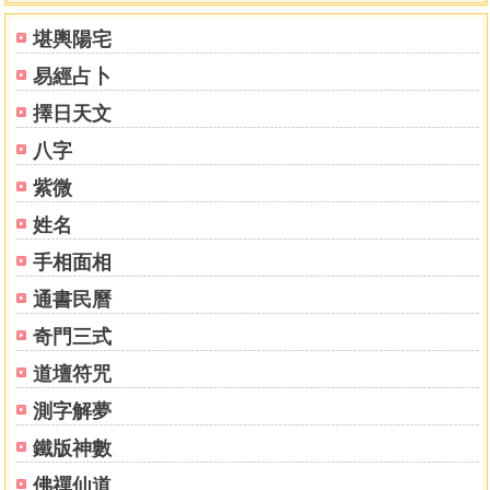
堪輿陽宅
易經占卜
擇日天文
八字
紫微
姓名
手相面相
通書民曆
奇門三式
道壇符咒
測字解夢
鐵版神數
佛禪仙道