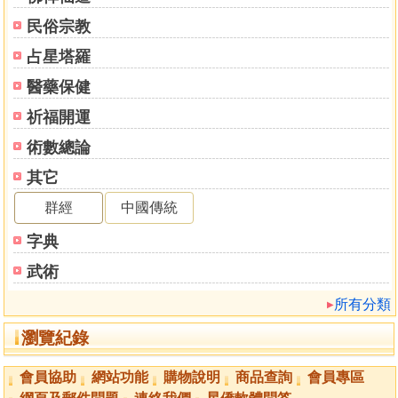
民俗宗教
占星塔羅
醫藥保健
祈福開運
術數總論
其它
群經
中國傳統
字典
武術
所有分類
瀏覽紀錄
會員協助
網站功能
購物說明
商品查詢
會員專區