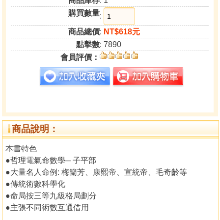
商品庫存
: 1
購買數量
:
商品總價
:
NT$618元
點擊數
: 7890
會員評價：
商品說明：
本書特色
●哲理電氣命數學─ 子平部
●大量名人命例: 梅籣芳、康熙帝、宣統帝、毛奇齡等
●傳統術數科學化
●命局按三等九級格局劃分
●主張不同術數互通借用