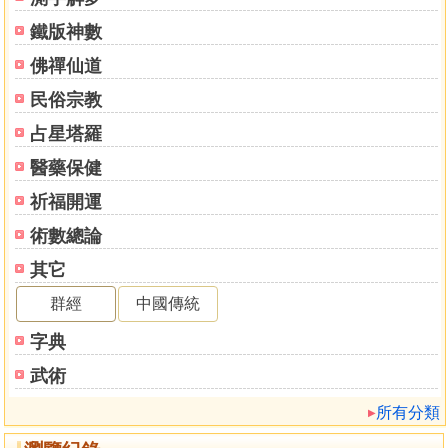
鐵版神數
佛禪仙道
民俗宗教
占星塔羅
醫藥保健
祈福開運
術數總論
其它
群經
中國傳統
字典
武術
所有分類