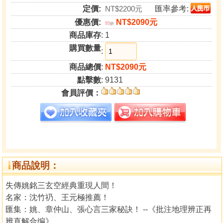
定價:
NT$2200元
匯率參考:
優惠價:
NT$2090元
95
折
商品庫存
: 1
購買數量
:
商品總價
:
NT$2090元
點擊數
: 9131
會員評價：
商品說明：
失傳姚銘三玄空經典重現人間！
名家：沈竹礽、王元極推薦！
匯集：姚、章仲山、張心言三家秘訣！ --《批注地理辨正再
辨直解合编》