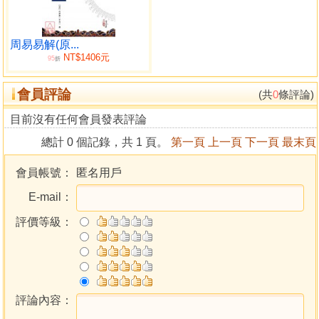
中都是最早引用蔣大鴻《天元歌》之刊刻文獻。
本書歷來俱被推崇，可惜近數十年坊間已失傳。姚銘三
著本書之年相距蔣大鴻卒年有一百二十三年，近見有誤以為
周易易解(原...
NT$1406元
姚銘三是蔣大鴻弟子、或云所學傳自姚銘三但未嘗見本書
95
折
者，惜因本書失傳之故。是次採用版本，有民國建矦之詳
會員評論
批。觀建氏批註，乃宗張心言《地理辨正疏》一派，批註中
(共
0
條評論)
也透露了很多張心言一派的地理秘訣。本書實集合了姚銘
目前沒有任何會員發表評論
三、章仲山無常派、張心言一脈三家秘訣。再參三元玄空家
總計 0 個記錄，共 1 頁。
第一頁
上一頁
下一頁
最末頁
諸家秘本，當有會心。特以最新技術修復版面精印出版，一
以作術數資料保存，一以供同道中人參考研究。
會員帳號：
匿名用戶
E-mail：
評價等級：
評論內容：