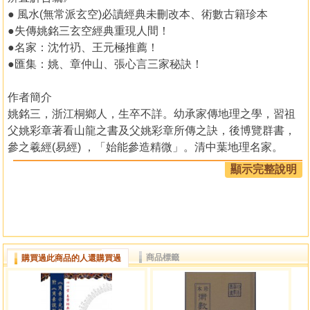
● 風水(無常派玄空)必讀經典未刪改本、術數古籍珍本
●失傳姚銘三玄空經典重現人間！
●名家：沈竹礽、王元極推薦！
●匯集：姚、章仲山、張心言三家秘訣！
作者簡介
姚銘三，浙江桐鄉人，生卒不詳。幼承家傳地理之學，習祖
父姚彩章著看山龍之書及父姚彩章所傳之訣，後博覽群書，
參之羲經(易經) ，「始能參造精微」。清中葉地理名家。
【清】嘉慶十七年(一八一二)著《地理辨正再辨》。
顯示完整說明
章甫，字仲山，自號錫山無心道人，江蘇無錫梁溪人。據秘
本《章仲山挨星秘訣》，其學源自姜垚一脈，於乙卯年(乾隆
六十年(一七九五年))得傳。經嘉慶，至道光，章氏已是名滿
江浙地理名師。因章氏及其門人多在無錫、常熟一帶，後世
稱作三元玄空六派之一的「無常派」。傳子雲谷、孫其渙
商品標籤
購買過此商品的人還購買過
等。
批注地理辨正再辨直解合编。五卷。原線裝。【清】蔣
大鴻原著、【清】姚銘三再註、【清】章仲山直解。虛白廬