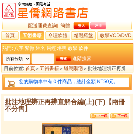
配送運費查詢
|
簡體
首頁
五術書籍
命理軟體
精選羅盤
教學VCD/DVD
熱門:
八字
紫微
姓名
易經
堪輿
教學
軟件
進階搜索
目前位置:
首頁
五術書籍
堪輿陽宅
批注地理辨正再辨
>
>
>
直解合編(上)(下)【兩冊不分售】
您的購物車中有 0 件商品，總計金額 NT$0元。
批注地理辨正再辨直解合編(上)(下)【兩冊
不分售】