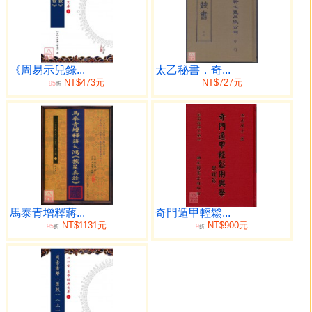
藏清文光堂木刻刊本。民國建矦批注本。
三元玄空學，自清初蔣大鴻《地理辨正》以來，力闢偽
法，尉為堪輿正宗，影響深遠。然「有洩天機之禁。故其言
猶引而不發。」三百年來，註解《地理辨正》數十百家。本
書是清代書賈將當時公認兩種最佳以及最有影響力的註解：
《周易示兒錄...
太乙秘書．奇...
NT$473元
NT$727元
95
姚銘三《地理辨正再辨》、章仲山《地理辨正直解》合刻成
折
一書。姚、章二人所註，有同，亦有異。姚氏註挨星: 「惟其
挨其星, 以取山之卦氣，水之卦氣而相通者，以就陰陽之變化
也」; 與章氏(無常派)飛星不盡相同。姚氏強調易理、山水分
用、零正、陰陽交溝，「山水二龍，豈可牽混也」，「蓋山
水之陰陽，非論一山一水化陰陽，乃論山水相見之陰陽，此
所謂真陰真陽之交溝也」。姚氏亦特別重視平洋水法「龍到
頭」局。此等與蔣徒張仲馨一脈汪云吾等註接近。姚氏《地
馬泰青增釋蔣...
奇門遁甲輕鬆...
理辨正再辨》，與蔣徒張仲馨一脈秘本(輯入本叢刊蔣徒張仲
NT$1131元
NT$900元
95
9
折
折
馨三元真傳系列) 、《堪輿一覽》、《地理辨正發微》、民國
王元極著作等，俱提倡三元地理之學通易理，是活活潑潑，
最忌刻板呆法。後來名家如沈竹礽、王元極對清代以來諸家
《地理辨正》註解都多有批評，不過都對本書都評價極高。
又《地理辨正再辨》註文中，與尹有本《四秘全書十二種》