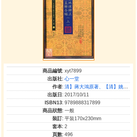
商品編號
: xyt7899
出版社
:
心一堂
作者
:
清】蔣大鴻原著、【清】姚銘三再註、【清】章仲山直解
出版日
: 2017/10/11
ISBN13
: 9789888317899
商品狀態
: 一般
裝訂
: 平裝170x230mm
套本
: 2
頁數
: 496