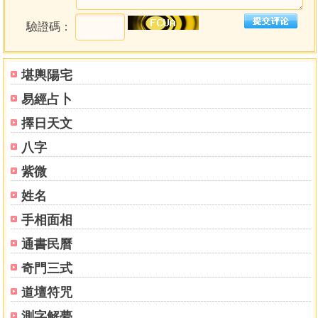
驗證碼：
堪輿陽宅
易經占卜
擇日天文
八字
紫微
姓名
手相面相
通書民曆
奇門三式
道壇符咒
測字解夢