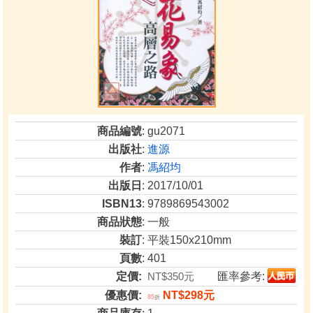
商品編號
: gu2071
出版社
:
進源
作者
:
馮紹均
出版日
: 2017/10/01
ISBN13
: 9789869543002
商品狀態
: 一般
裝訂
: 平裝150x210mm
頁數
: 401
定價:
NT$350元
匯率參考:
優惠價:
NT$298元
85
折