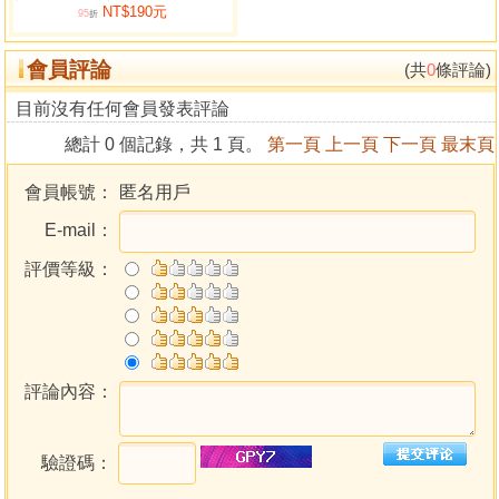
NT$190元
中醫小方（二）人參白虎湯 318
95
折
梅花中醫治療咳嗽記實 323
會員評論
梅花易數治療癌症可行性研究 327
(共
0
條評論)
周易梅花易象之疾病與健康 353
目前沒有任何會員發表評論
第十四章 梅花易數與自然環境 380
總計 0 個記錄，共 1 頁。
第一頁
上一頁
下一頁
最末頁
周易預測地震的可行性研究 380
易經解讀如何能高品質的睡眠 386
會員帳號：
匿名用戶
結束語 400
E-mail：
評價等級：
評論內容：
驗證碼：