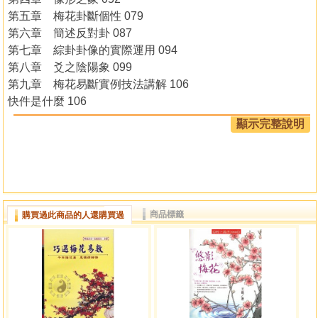
第五章 梅花卦斷個性 079
第六章 簡述反對卦 087
第七章 綜卦卦像的實際運用 094
第八章 爻之陰陽象 099
第九章 梅花易斷實例技法講解 106
快件是什麼 106
死裡逃生 109
顯示完整說明
卦斷預測師 113
一段文字看婚姻 125
一塊石頭顯神奇 140
停車場風水 146
中五元 166
商品標籤
購買過此商品的人還購買過
三年內有車禍 178
隨意斷 186
夢裡夢外說梅花 190
還原車禍 197
一個簡單的調動卦 200
事事皆有因，源在卦中尋 204