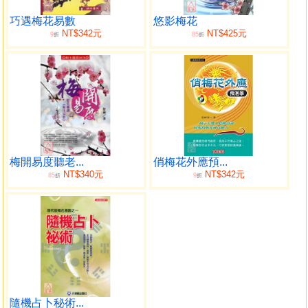
長途汽車站等人悟到的：萬物皆有一乾坤 206
裝修鑰匙肯定能找到 208
巧遇梅花易數
悠影梅花
NT$342元
NT$425元
9
85
預測能將人算沒了 210
折
折
第十章 梅花易數的多樣性 217
照片透天機 217
吃烤魚記 221
命中註定你就要坐在哪 225
工號牌裡面蘊含的信息 228
第十一章 古今經典卦例詳解三則 232
一、觀梅占 232
梅開易度聽老...
俏梅花外應預...
二、老人憂色占 250
NT$340元
NT$342元
85
9
折
折
三、老丁斷易 260
第十二章 一卦多斷 277
一卦斷幾家 279
梅花處處有太極 283
第十三章 梅花易數與中醫 303
易測病症之處 303
牙疼不是病 308
中醫小方（一）小柴胡湯 311
隨機占卜秘術...