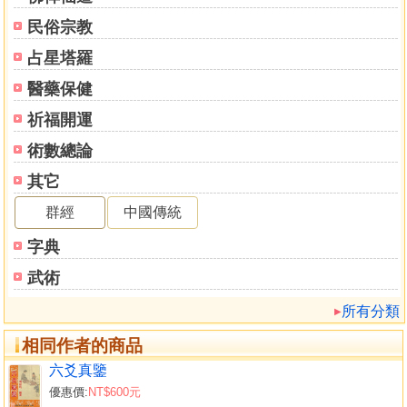
民俗宗教
占星塔羅
醫藥保健
祈福開運
術數總論
其它
群經
中國傳統
字典
武術
所有分類
相同作者的商品
六爻真鑒
優惠價:
NT$600元