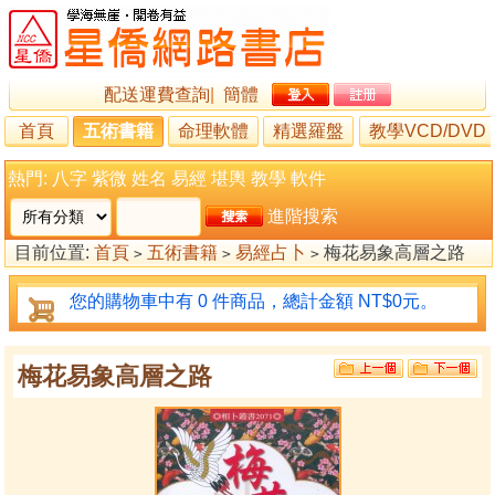
配送運費查詢
|
簡體
首頁
五術書籍
命理軟體
精選羅盤
教學VCD/DVD
熱門:
八字
紫微
姓名
易經
堪輿
教學
軟件
進階搜索
目前位置:
首頁
五術書籍
易經占卜
梅花易象高層之路
>
>
>
您的購物車中有 0 件商品，總計金額 NT$0元。
梅花易象高層之路