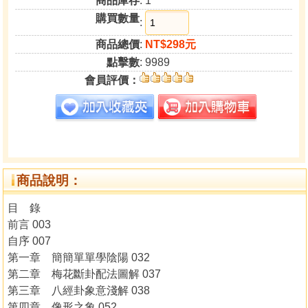
商品庫存
: 1
購買數量
:
商品總價
:
NT$298元
點擊數
: 9989
會員評價：
商品說明：
目 錄
前言 003
自序 007
第一章 簡簡單單學陰陽 032
第二章 梅花斷卦配法圖解 037
第三章 八經卦象意淺解 038
第四章 像形之象 052