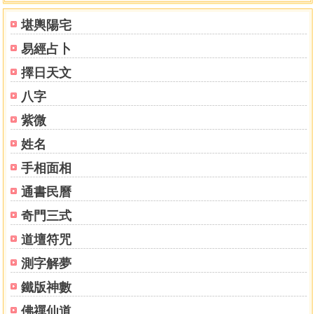
堪輿陽宅
易經占卜
擇日天文
八字
紫微
姓名
手相面相
通書民曆
奇門三式
道壇符咒
測字解夢
鐵版神數
佛禪仙道