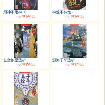
陽刃格 080
建祿月劫格 081
格局一覽 085
用神不用神《...
神煞不神煞－...
NT$425元
NT$425元
85
85
綜論 085
折
折
命理格局一覽表 086
普通格局 089
普通格局之再論 089
正官格 094
正官格命例 096
七殺格 098
七殺格命例 099
玄空挨星透析...
淵海子平透析...
正財格與偏財格 103
NT$510元
NT$765元
85
85
折
折
正財格命例 104
偏財格命例 106
食神格 109
食神格命例 109
傷官格 111
傷官格命例 111
正印格 116