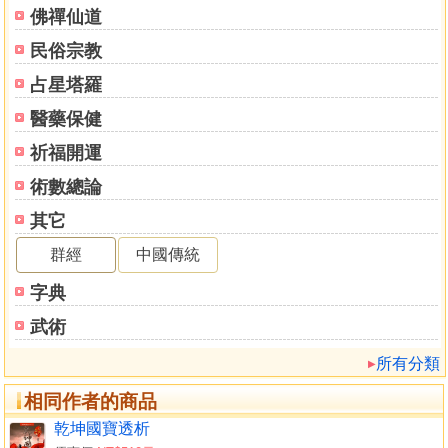
化氣格的條件 258
佛禪仙道
假化氣格的形勢 261
民俗宗教
化氣格的行運 261
化氣格的分類 263
占星塔羅
化氣格解說例 266
醫藥保健
兩神成象格 279
兩神成象格的意義 279
祈福開運
兩神成象格的分類 280
術數總論
兩行成象格解說例 283
其它
附錄…雜奇格篇 299
雜奇格說 301
群經
中國傳統
雜奇格一覽表 302
字典
三奇真貴格 306
祿元三會格 312
武術
福德秀氣格 315
所有分類
天全一氣格 322
天元一氣格 329
相同作者的商品
兩干不雜格 332
乾坤國寶透析
天干順食格 336