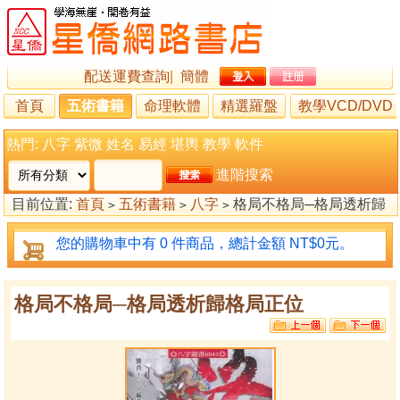
配送運費查詢
|
簡體
首頁
五術書籍
命理軟體
精選羅盤
教學VCD/DVD
熱門:
八字
紫微
姓名
易經
堪輿
教學
軟件
進階搜索
目前位置:
首頁
五術書籍
八字
格局不格局─格局透析歸
>
>
>
格局正位
您的購物車中有 0 件商品，總計金額 NT$0元。
格局不格局─格局透析歸格局正位