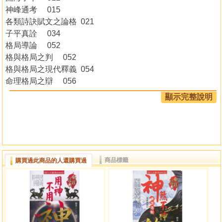
神峰通考 015
各類詩訣賦文之論格 021
子平真詮 034
格局導論 052
格與格局之判 052
格與格局之現代釋義 054
命理格局之辯 056
格局之正與變 058
顯示完整說明
月令立格 061
正格綜論 061
正官格 062
七殺格 064
正財格 066
商品標籤
購買過此商品的人還購買過
偏財格 068
食神格 070
傷官格 072
正印格 075
偏印格 077