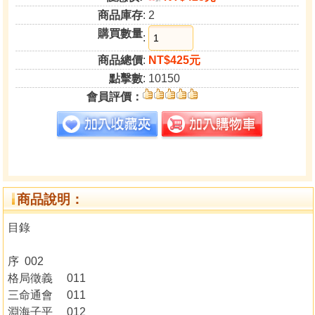
商品庫存
: 2
購買數量
:
商品總價
:
NT$425元
點擊數
: 10150
會員評價：
商品說明：
目錄
序 002
格局徵義 011
三命通會 011
淵海子平 012