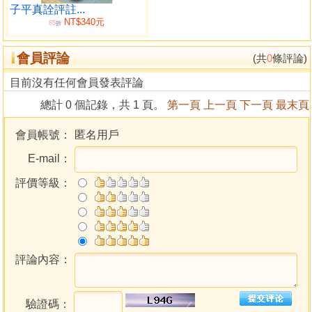
正印格命例 116
子平真詮評註...
NT$340元
偏印格 120
85
折
偏印格命例 121
會員評論
祿刃格局 124
(共
0
條評論)
陽刃格命例 126
目前沒有任何會員發表評論
建祿月劫格命例 141
總計 0 個記錄，共 1 頁。
第一頁
上一頁
下一頁
最末頁
特別格局導論 151
從強與專旺格 154
會員帳號：
匿名用戶
從強格的意義 154
E-mail：
從強格的條件及行運 155
從強格解說例 156
評價等級：
專旺格的意義 164
專旺格的條件 164
專旺格的意涵 166
專旺格之行運 168
專旺格之分類 169
評論內容：
專旺格解說例 175
棄命相從格局 197
驗證碼：
論根氣 197