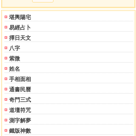
棄命相從的條件 198
從與不從的意涵 200
堪輿陽宅
真從與假從之意涵 201
易經占卜
棄命相從格之行運 202
從兒格的意義與條件 203
擇日天文
從兒格的意涵 204
八字
從兒格的行運 204
從財格的意義與條件 205
紫微
從財格的意涵 205
姓名
從財格的行運 206
手相面相
從殺格的意義與條件 207
從殺格的意涵與行運 208
通書民曆
從勢格的意義與條件 209
奇門三式
從勢格的意涵與行運 211
棄命相從解說例 212
道壇符咒
化氣格 232
測字解夢
化氣格徵義 232
化氣格的意義與意涵 255
鐵版神數