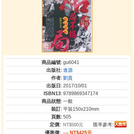
商品編號
: gu6041
出版社
:
進源
作者
:
劉賁
出版日
: 2017/10/01
ISBN13
: 9789869347174
商品狀態
: 一般
裝訂
: 平裝150x210mm
頁數
: 505
定價:
NT$500元
匯率參考:
優惠價:
NT$425元
85
折