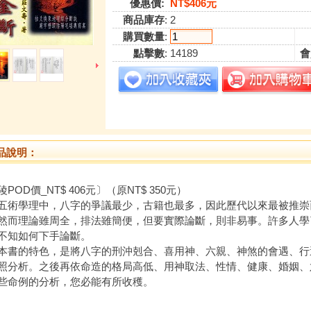
優惠價:
NT$406元
商品庫存
: 2
購買數量
:
點擊數
: 14189
會
品說明：
POD價_NT$ 406元〕（原NT$ 350元）
學理中，八字的爭議最少，古籍也最多，因此歷代以來最被推崇
然而理論雖周全，排法雖簡便，但要實際論斷，則非易事。許多人學
不知如何下手論斷。
的特色，是將八字的刑沖剋合、喜用神、六親、神煞的會遇、行
照分析。之後再依命造的格局高低、用神取法、性情、健康、婚姻、
些命例的分析，您必能有所收穫。