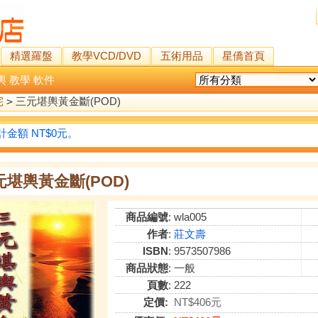
精選羅盤
教學VCD/DVD
五術用品
星僑首頁
輿
教學
軟件
宅
>
三元堪輿黃金斷(POD)
金額 NT$0元。
元堪輿黃金斷(POD)
商品編號
: wla005
作者
:
莊文壽
ISBN
: 9573507986
商品狀態
: 一般
頁數
: 222
定價:
NT$406元