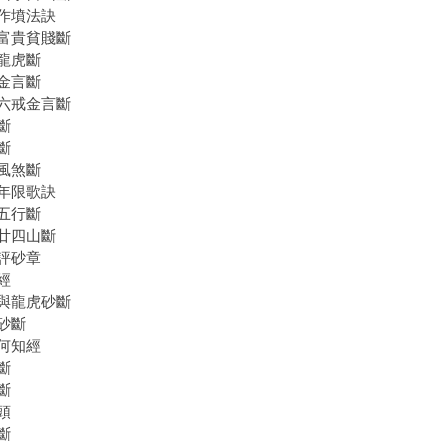
作墳法訣
富貴貧賤斷
龍虎斷
金言斷
六戒金言斷
斷
斷
風煞斷
年限歌訣
五行斷
廿四山斷
評砂章
經
與龍虎砂斷
砂斷
何知經
斷
斷
頭
斷