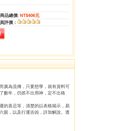
商品總價
:
NT$406元
員評價：
而廣為流傳，只要想學，就有資料可
了數年，仍抓不出用神，定不出格
運的喜忌等，清楚的以表格揭示，易
六親，以及行運吉凶，詳加解說。透