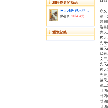
目錄
相同作者的商品
三元地理觀水點地法(POD)
序文
第一
優惠價:
NT$464元
河圖
洛書
瀏覽紀錄
先天
後天
先天
後天
伏羲
文王
先天
後天
先天
後天
第二
廿四
廿四
廿四
廿四