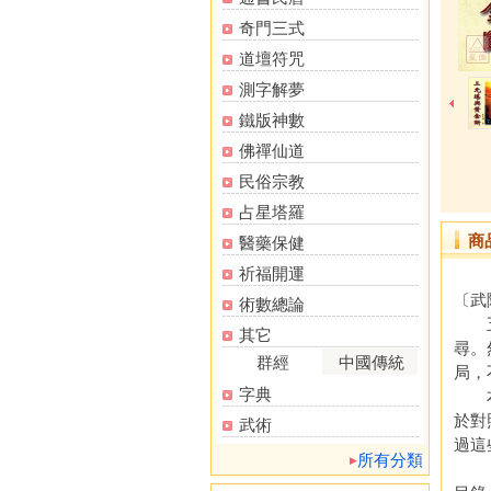
奇門三式
道壇符咒
測字解夢
鐵版神數
佛禪仙道
民俗宗教
占星塔羅
商
醫藥保健
祈福開運
〔武陵
術數總論
五術
其它
尋。
群經
中國傳統
局，
字典
本書
於對
武術
過這
所有分類