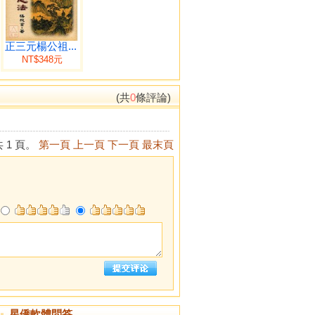
正三元楊公祖...
NT$348元
(共
0
條評論)
 1 頁。
第一頁
上一頁
下一頁
最末頁
星僑軟體問答