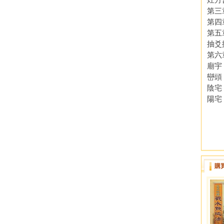
第三
第四
第五
抽爻
第六
廟宇
巒頭
陰宅
陽宅
購