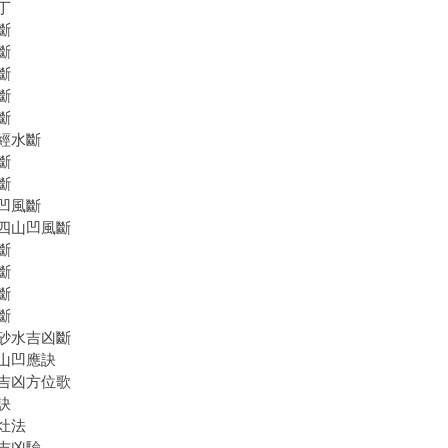
丁
斷
斷
斷
斷
斷
經水斷
斷
斷
凹風斷
四山凹風斷
斷
斷
斷
斷
砂水吉凶斷
山凹應訣
吉凶方位歌
訣
灶法
吉凶驗