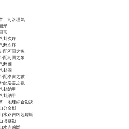
章 河洛理氣
圖形
圖形
八卦次序
八卦次序
卦配河圖之象
卦配河圖之象
八卦圖
八卦圖
卦配洛書之數
卦配洛書之數
八卦納甲
八卦納甲
章 地理綜合斷訣
山分金斷
山水路吉凶剋應斷
山墳墓斷
山水吉凶斷