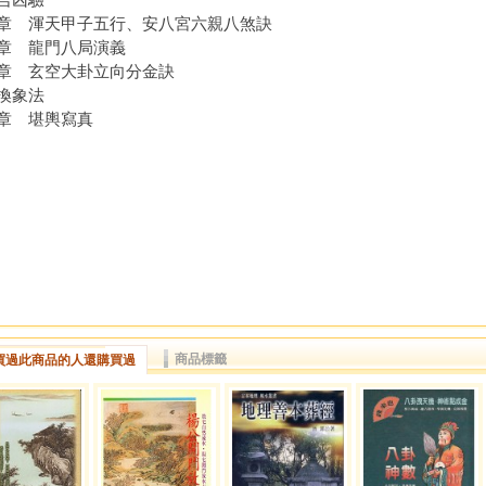
章 渾天甲子五行、安八宮六親八煞訣
章 龍門八局演義
章 玄空大卦立向分金訣
換象法
章 堪輿寫真
商品標籤
買過此商品的人還購買過