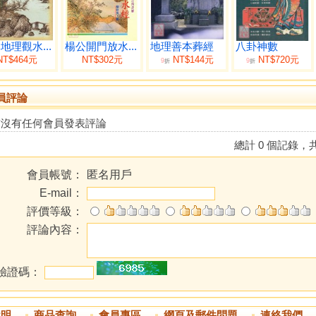
地理觀水...
楊公開門放水...
地理善本葬經
八卦神數
NT$464元
NT$302元
NT$144元
NT$720元
9
9
折
折
員評論
前沒有任何會員發表評論
總計 0 個記錄，共
會員帳號：
匿名用戶
E-mail：
評價等級：
評論內容：
驗證碼：
說明
商品查詢
會員專區
網頁及郵件問題
連絡我們