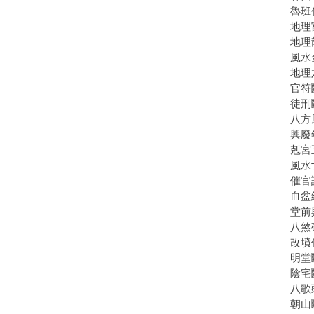
魯班
地理
地理
風水
地理
官符
徒刑
八方
興廢
剋宮
風水
催官
血盆
堂前
八煞
改墳
明堂
陰宅
八歌
朝山