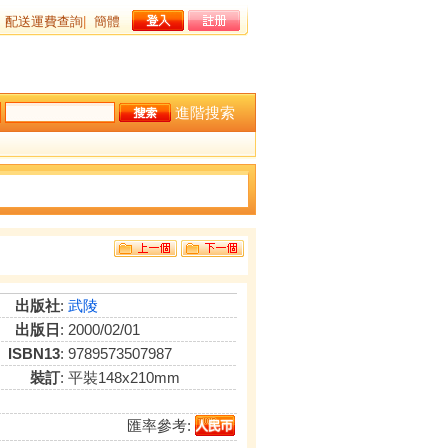
配送運費查詢
|
簡體
進階搜索
出版社
:
武陵
出版日
: 2000/02/01
ISBN13
: 9789573507987
裝訂
: 平裝148x210mm
匯率參考: