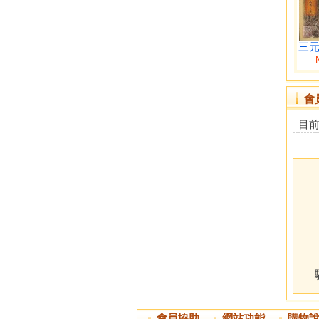
三元
會
目
會員協助
網站功能
購物