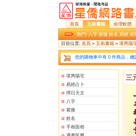
首頁
五術書籍
命理軟體
熱門:
八字
紫微
姓名
易經
堪
目前位置:
首頁
>
五術書籍
>
堪輿陽
您的購物車中有 0 件商品，總計
堪輿陽宅
三
易經占卜
擇日天文
八字
紫微
姓名
手相面相
通書民曆