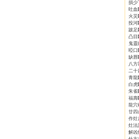
損少
吐血
火災
投河
跛足
凸目
鬼靈
啞口
缺唇
八方
二十
青龍
白虎
朱雀
福壽
龍穴
廿四
作灶
灶法
解凶
灶方