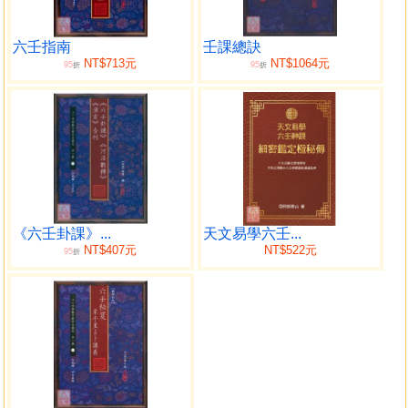
原》等，再讀本書。
為令此珍稀刻本不致湮沒，特以最新技術清理版面精
印，一以作術數學資料保存珍藏，一以供同道中人參考研
六壬指南
壬課總訣
NT$713元
NT$1064元
95
95
究。
折
折
本書特色
● 六壬必讀經典、術數古籍珍本
●成書至今三百多年間，影響極大。
●歷來六壬之書，所載占驗課案俱少，本書占驗課案多達
125則, 益見本書珍貴之處。
《六壬卦課》...
天文易學六壬...
●指南捷徑，無踰於此。此蓋迷津之筏，夜行之炬
NT$407元
NT$522元
95
折
●本書坊間流通的版本只有錯訛極多的石印本及其翻印的
版本，豕亥魚魯，文意全非。本書底本是現今所見最善版
本，最接近原書本來面目。與石印本互校，可知其錯訛處。