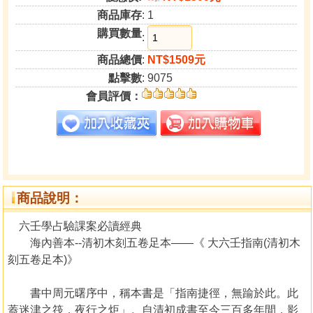
商品庫存
: 1
購買數量
:
商品總價
:
NT$1509元
點擊數
: 9075
會員評價：
商品說明：
六壬學占驗課案必讀經典
海內善本--清初木刻五卷足本——《 大六壬指南(清初木
刻五卷足本)》
書中周元曙序中，稱本書是「指南捷徑，無踰於此。此
蓋迷津之筏，夜行之炬」。自清初成書至今三百多年間，影