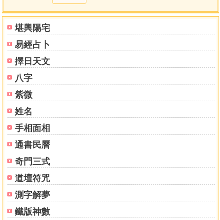
堪輿陽宅
易經占卜
擇日天文
八字
紫微
姓名
手相面相
通書民曆
奇門三式
道壇符咒
測字解夢
鐵版神數