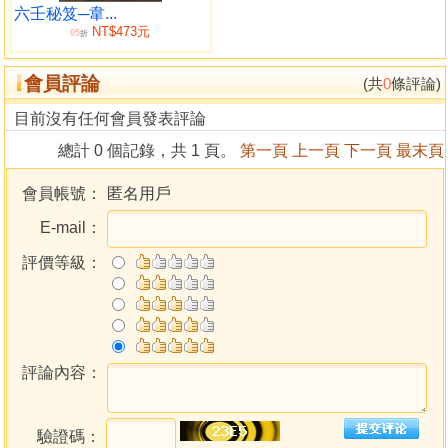
六壬秘笈─韋...
NT$473元
95
折
會員評論
(共
0
條評論)
目前沒有任何會員發表評論
總計 0 個記錄，共 1 頁。
第一頁
上一頁
下一頁
最末頁
會員帳號：
匿名用戶
E-mail：
評價等級：
評論內容：
驗證碼：