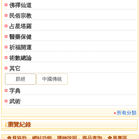
佛禪仙道
民俗宗教
占星塔羅
醫藥保健
祈福開運
術數總論
其它
群經
中國傳統
字典
武術
所有分類
瀏覽紀錄
會員協助
網站功能
購物說明
商品查詢
會員專區