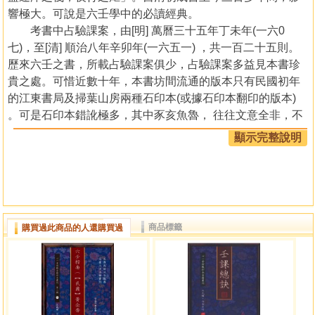
響極大。可說是六壬學中的必讀經典。
考書中占驗課案，由[明] 萬曆三十五年丁未年(一六0
七)，至[清] 順治八年辛卯年(一六五一) ，共一百二十五則。
歷來六壬之書，所載占驗課案俱少，占驗課案多益見本書珍
貴之處。可惜近數十年，本書坊間流通的版本只有民國初年
的江東書局及掃葉山房兩種石印本(或據石印本翻印的版本)
。可是石印本錯訛極多，其中豕亥魚魯， 往往文意全非，不
能卒讀。本書初刻本於康熙間，不過現今海內未見流傳或著
顯示完整說明
錄。現今所見最善版本是虛白廬藏乾隆庚戌(一七九0) 三得堂
木刻刊本善本(即本書底本)，最接近原書本來面目。與民國石
印本互校本，可知其錯訛處。
讀者再以本書跟虛白廬藏六壬木刻善本如《大六壬尋
源》、《六壬經緯》、《六壬眎斯》等同讀，再參虛白廬藏
商品標籤
購買過此商品的人還購買過
六壬鈔本如《六壬秘斷》、《大六壬類闡》、《六壬捷
徑》、《大六壬總要》、《秘傳六壬課法附金口訣》《六壬
鈐占》等秘本，當可窺大六壬之堂奥。初學者則可先讀民國
初年六壬名著入手，如韋千里《六壬秘笈─韋千里占卜講
義》、蔣問天《六壬教科書六壬鑰》、袁樹珊《大六壬探