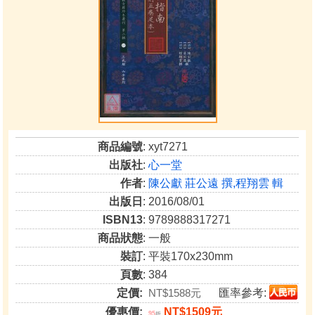
商品編號
: xyt7271
出版社
:
心一堂
作者
:
陳公獻 莊公遠 撰,程翔雲 輯
出版日
: 2016/08/01
ISBN13
: 9789888317271
商品狀態
: 一般
裝訂
: 平裝170x230mm
頁數
: 384
定價:
NT$1588元
匯率參考:
優惠價:
NT$1509元
95
折