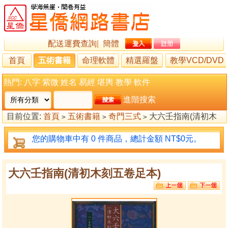
配送運費查詢
|
簡體
首頁
五術書籍
命理軟體
精選羅盤
教學VCD/DVD
熱門:
八字
紫微
姓名
易經
堪輿
教學
軟件
進階搜索
目前位置:
首頁
五術書籍
奇門三式
大六壬指南(清初木
>
>
>
刻五卷足本)
您的購物車中有 0 件商品，總計金額 NT$0元。
大六壬指南(清初木刻五卷足本)