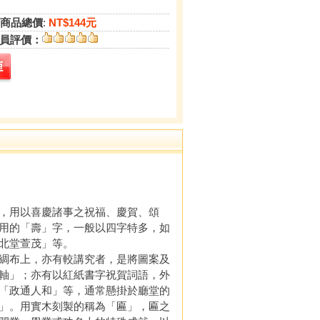
商品總價
:
NT$144元
員評價：
，用以喜慶諸事之祝福、慶賀、頌
用的「壽」字，一般以四字特多，如
北堂萱茂」等。
綢布上，亦有較講究者，是將圖案及
軸」；亦有以紅紙書字祝賀詞語，外
「政通人和」等，通常懸掛於廳堂的
」。用實木刻製的稱為「匾」，匾之