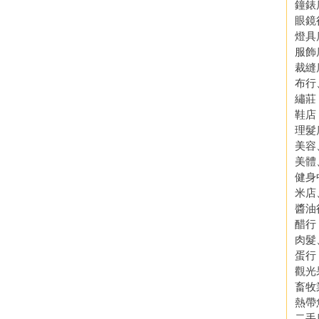
鐘錶
眼鏡
燈具
服飾
裁縫
布行
繡莊
鞋店
理髮
美容
美體
健身
米店
醬油
醋行
肉髮
蛋行
觀光
畜牧
熱帶
二手