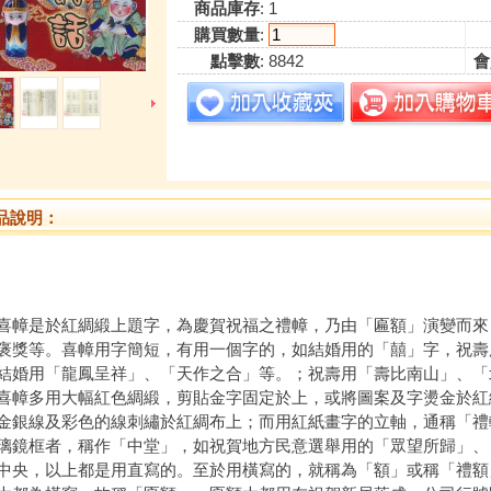
商品庫存
: 1
購買數量
:
點擊數
: 8842
會
品說明：
是於紅綢緞上題字，為慶賀祝福之禮幛，乃由「匾額」演變而來
褒獎等。喜幛用字簡短，有用一個字的，如結婚用的「囍」字，祝壽
結婚用「龍鳳呈祥」、「天作之合」等。；祝壽用「壽比南山」、「
多用大幅紅色綢緞，剪貼金字固定於上，或將圖案及字燙金於紅
金銀線及彩色的線刺繡於紅綢布上；而用紅紙畫字的立軸，通稱「禮
璃鏡框者，稱作「中堂」，如祝賀地方民意選舉用的「眾望所歸」、
中央，以上都是用直寫的。至於用橫寫的，就稱為「額」或稱「禮額