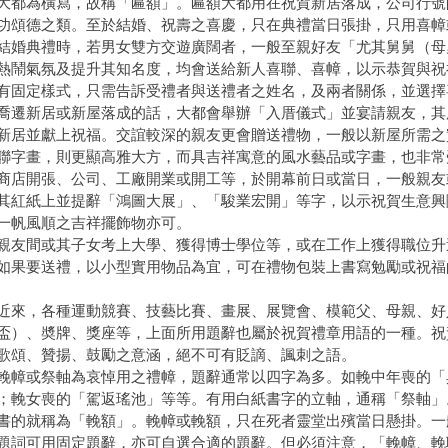
大都為橫寫，故稱「匾額」。匾額大都用在祝賀新居落成，公司行號
功頌德之類。至於結婚、祝壽之喜慶，只在典禮當日張掛，只用喜幛
典禮時，若男女雙方交遊廣闊者，一般至親好友「尤其舅舅（母
熱鬧氣氛及提升其知名度，均會送給新人喜聯、喜幛，以示恭賀與祝
有固定樣式，只需告訴受禮者與送禮者之姓名，及兩者關係，並選擇
新居或新屋落成的話，大都會舉辦「入厝儀式」並宴請親友，其
新居並獻上祝福。交誼較深的親友更會贈送禮物，一般以新屋所需之
聯字畫，則更顯高雅大方，而具吉祥寓意的風水藝品或字畫，也非常
開張、公司、工廠開業或開工等，於開幕前日或當日，一般親友
其紅紙上並提辭「鴻圖大展」、「駿業宏開」等字，以示祝賀生意興
一帆風順之吉祥擺飾物亦可。
間或其子女考上大學、獲得博士學位等，或在工作上獲得職位升
如果要送禮，以小型實用物品為宜，可在禮物包裝上書寫勉勵或祝福
，各種運動競賽、技藝比賽、畫展、展覽會、模範父、母親、好
盃）、奬牌、獎座等，上面所用題辭也屬於祝賀禮章用語的一種。祝
歌頌、贊揚、鼓勵之意涵，絕不可有貶謫、諷刺之語。
或祭軸為哀悼用之禮幛，題辭通常以四字為多。如輓中年喪的「
；輓女喪的「駕返瑤池」等等。有用白紙書字的立軸，通稱「祭軸」
書的就稱為「輓額」。輓幛或輓額，只在死者靈堂出殯當日懸掛。一
題詞可用固定題辭，亦可自選合適的題辭。但必須注意，「輓幛、輓