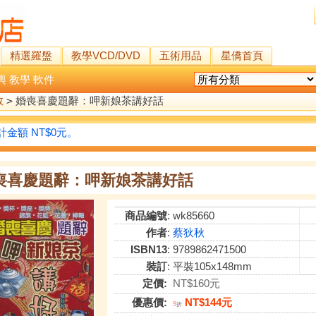
精選羅盤
教學VCD/DVD
五術用品
星僑首頁
輿
教學
軟件
教
>
婚喪喜慶題辭：呷新娘茶講好話
金額 NT$0元。
喪喜慶題辭：呷新娘茶講好話
商品編號
: wk85660
作者
:
蔡狄秋
ISBN13
: 9789862471500
裝訂
: 平裝105x148mm
定價:
NT$160元
優惠價:
NT$144元
9
折