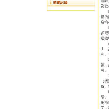
題辭
瀏覽紀錄
及歌
結婚
禮的
店均
喬遷
參觀
送楹
商店
主，
利、
親友
福，
可。
近來
（奬
賀、
輓幛
隕」
用橫
字，