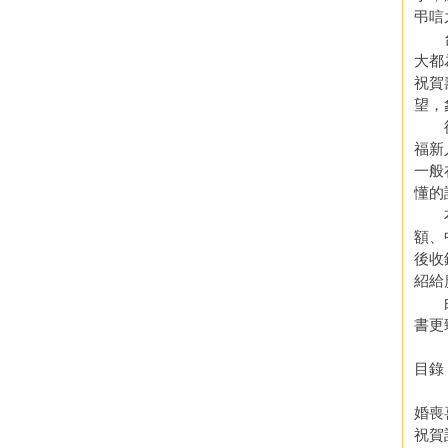
弔唁
台灣
大都
祝賀
望，
從訂
福新
一般
懂的
本局
額、
後收
紹給
由於
書更
目錄
婚喪
祝賀