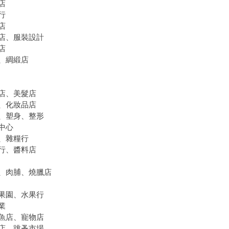
店
行
店
店、服裝設計
店
、綢緞店
店、美髮店
、化妝品店
、塑身、整形
中心
、雜糧行
行、醬料店
、肉脯、燒臘店
果園、水果行
業
魚店、寵物店
店、跳蚤市場