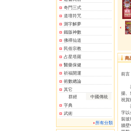
奇門三式
道壇符咒
測字解夢
鐵版神數
佛禪仙道
民俗宗教
占星塔羅
商
醫藥保健
祈福開運
前言
術數總論
喜幛
其它
揚、
群經
中國傳統
祝賀
字典
喜幛
字以
武術
裝玻
所有分類
牆壁