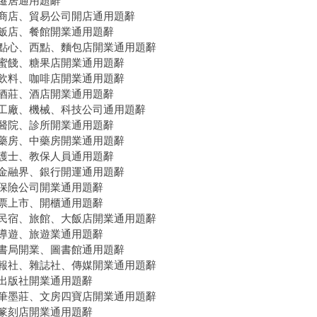
遷居通用題辭
商店、貿易公司開店通用題辭
飯店、餐館開業通用題辭
點心、西點、麵包店開業通用題辭
蜜餞、糖果店開業通用題辭
飲料、咖啡店開業通用題辭
酒莊、酒店開業通用題辭
工廠、機械、科技公司通用題辭
醫院、診所開業通用題辭
藥房、中藥房開業通用題辭
護士、教保人員通用題辭
金融界、銀行開運通用題辭
保險公司開業通用題辭
票上市、開櫃通用題辭
民宿、旅館、大飯店開業通用題辭
導遊、旅遊業通用題辭
書局開業、圖書館通用題辭
報社、雜誌社、傳媒開業通用題辭
出版社開業通用題辭
筆墨莊、文房四寶店開業通用題辭
篆刻店開業通用題辭