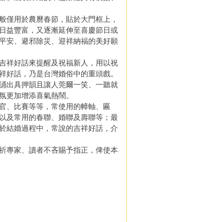
般僅用於農曆春節，貼於大門框上，
日益豐富，又逐漸延伸至喜慶節日或
平安、避邪除災、迎祥納福的美好願
吉祥好話來提醒及祝福新人，用以祝
祥好話，乃是台灣婚俗中的重頭戲。
誦出具押韻且讓人莞爾一笑、一聽就
氛更加增添喜氣熱鬧。
官、比賽等等，常使用的幛軸、匾
以及常用的春聯、婚聯及壽聯等；最
於結婚過程中，常說的吉祥好話，介
祈專家、讀者不吝賜予指正，俾使本