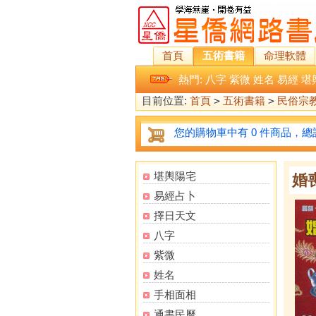
首頁
五術書籍
命理軟體
熱門:
八字
紫微
姓名
易經
堪
目前位置:
首頁
>
五術書籍
>
民俗宗
您的購物車中有 0 件商品，總計
堪輿陽宅
婚
易經占卜
擇日天文
八字
紫微
姓名
手相面相
通書民曆