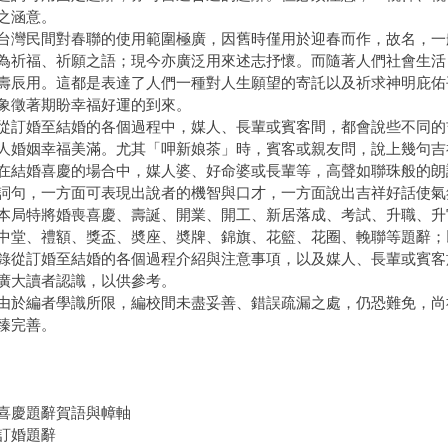
之涵意。
民間對春聯的使用範圍極廣，因舊時僅用於迎春而作，故名，一
為祈福、祈願之語；現今亦廣泛用來述志抒懷。而隨著人們社會生活
壽辰用。這都是表達了人們一種對人生願望的寄託以及祈求神明庇佑
象徵著期盼幸福好運的到來。
婚至結婚的各個過程中，媒人、長輩或賓客間，都會說些不同的
人婚姻幸福美滿。尤其「呷新娘茶」時，賓客或親友問，說上幾句吉
在結婚喜慶的場合中，媒人婆、好命婆或長輩等，高聲如聯珠般的朗
詞句，一方面可表現出說者的機智與口才，一方面說出吉祥好話使氣
特將婚喪喜慶、壽誕、開業、開工、新居落成、考試、升職、升
中堂、禮額、獎盃、奬座、奬牌、錦旗、花籃、花圈、輓聯等題辭；
錄從訂婚至結婚的各個過程介紹與注意事項，以及媒人、長輩或賓客
廣大讀者認識，以供參考。
編者學識所限，編校間未盡妥善、錯誤疏漏之處，仍恐難免，尚
臻完善。
喜慶題辭賀語與幛軸
訂婚題辭