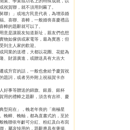
開業、學業或功名上的特殊成就，以
或祝賀聯，就不須用到匾了。
舅聯）」或地方民意代表，為增添婚
福。喜聯、喜幛，一般婚喪喜慶禮品
喜幛的題辭就可以了。
用意是讓親友知道新址，親友們也想
實物如傢俱或家電等，最為實惠；但
受到主人家的歡迎。
或同業的送禮，大都以花圈、花籃為
隆、財源廣進，或贈送具有大吉大
遷或升官的話，一般也會給予慶賀祝
的題詞，或者另外附上祝福賀卡亦
人好事等贈送的錦旗、銀盾、銀杯
賀用的禮幛之題辭，須含有吉祥、慶
典型宛在」，輓老年喪的「南極星
。輓幛、輓軸，都為直書式的，至於
般輓聯依年齡可分紅、粉紅及白布寫
聯」屬哀悼用的，題辭應具有褒揚、