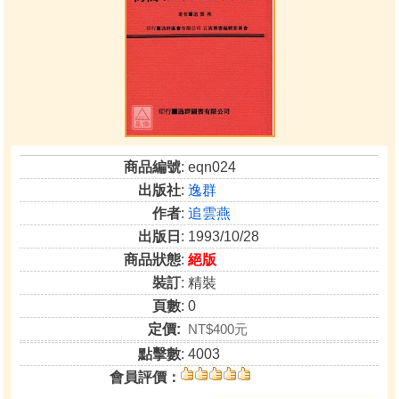
商品編號
: eqn024
出版社
:
逸群
作者
:
追雲燕
出版日
: 1993/10/28
商品狀態
:
絕版
裝訂
: 精裝
頁數
: 0
定價:
NT$400元
點擊數
: 4003
會員評價：