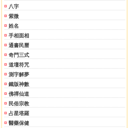
八字
紫微
姓名
手相面相
通書民曆
奇門三式
道壇符咒
測字解夢
鐵版神數
佛禪仙道
民俗宗教
占星塔羅
醫藥保健