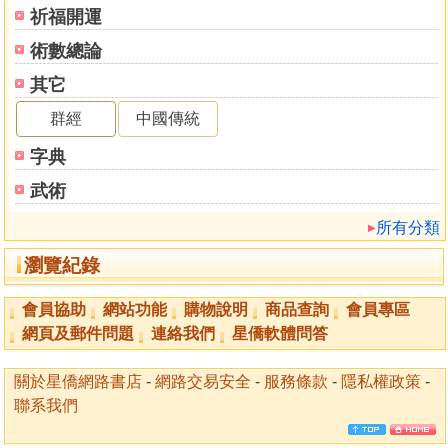
祈福開運
術數總論
其它
群經
中國傳統
字典
武術
所有分類
瀏覽紀錄
會員協助
網站功能
購物說明
商品查詢
會員專區
網頁及郵件問題
連絡我們
星僑軟體問答
關於星僑網路書店
-
網路交易安全
-
服務條款
-
隱私權政策
-
聯系我們