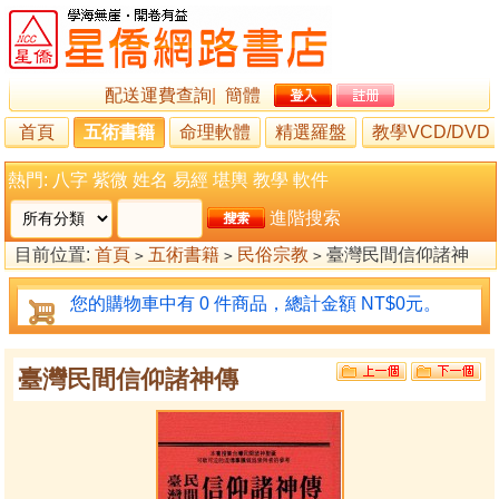
配送運費查詢
|
簡體
首頁
五術書籍
命理軟體
精選羅盤
教學VCD/DVD
熱門:
八字
紫微
姓名
易經
堪輿
教學
軟件
進階搜索
目前位置:
首頁
五術書籍
民俗宗教
臺灣民間信仰諸神
>
>
>
傳
您的購物車中有 0 件商品，總計金額 NT$0元。
臺灣民間信仰諸神傳