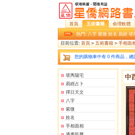
首頁
五術書籍
命理軟體
熱門:
八字
紫微
姓名
易經
堪
目前位置:
首頁
>
五術書籍
>
手相面
您的購物車中有 0 件商品，總計
堪輿陽宅
中
易經占卜
擇日天文
八字
紫微
姓名
手相面相
通書民曆