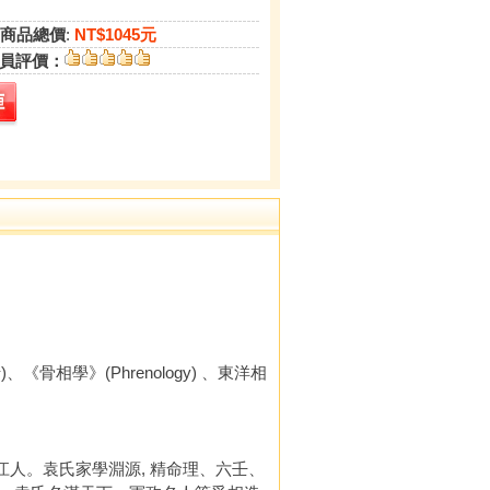
商品總價
:
NT$1045元
員評價：
》
、《骨相學》(Phrenology) 、東洋相
江人。袁氏家學淵源, 精命理、六壬、