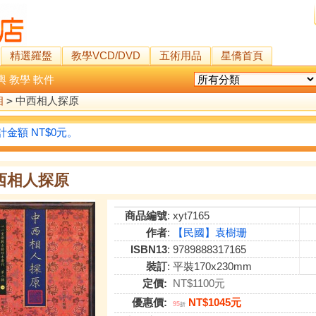
精選羅盤
教學VCD/DVD
五術用品
星僑首頁
輿
教學
軟件
相
>
中西相人探原
金額 NT$0元。
西相人探原
商品編號
: xyt7165
作者
:
【民國】袁樹珊
ISBN13
: 9789888317165
裝訂
: 平裝170x230mm
定價:
NT$1100元
優惠價:
NT$1045元
95
折