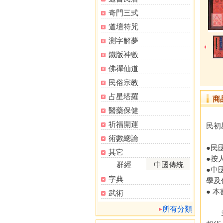
奇門三式
道壇符咒
測字解夢
鐵版神數
佛禪仙道
民俗宗教
占星塔羅
商
醫藥保健
祈福開運
民初
術數總論
●民
其它
●按
群經
中國傳統
●中國
字典
學及
● 
武術
所有分類
袁阜