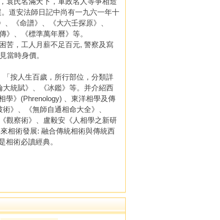
，袁氏名滿天下，軍政名人等爭相造
實誤。道安法師日記中尚有一九六一年十
原》、《命譜》、《大六壬探原》、
傳》、《標準萬年曆》等。
苦，工人月薪不足百元, 警察及寫
可見當時身價。
，「按人生百歲，所行部位，分類詳
倫大統賦》、《冰鑑》等。并介紹西
學》(Phrenology) 、東洋相學及傳
破術》、《無師自通相命大全》、
《觀察術》、盧毅安《人相學之新研
來相術發展: 融合傳統相術與傳統西
說是相術必讀經典。