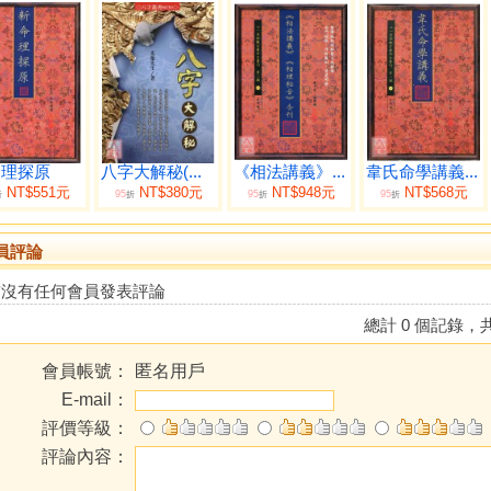
命理探原
八字大解秘(...
《相法講義》...
韋氏命學講義...
NT$551元
NT$380元
NT$948元
NT$568元
95
95
95
折
折
折
折
員評論
前沒有任何會員發表評論
總計 0 個記錄，共
會員帳號：
匿名用戶
E-mail：
評價等級：
評論內容：