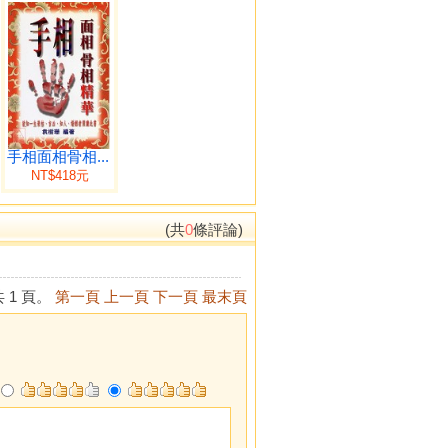
手相面相骨相...
NT$418元
(共
0
條評論)
 1 頁。
第一頁
上一頁
下一頁
最末頁