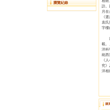
相術
瀏覽紀錄
訪。
月在
《選
袁氏
字樓
書中
載。
洋科學
統西
《人
究》
洋相
購