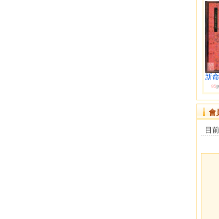
新
95
會
目