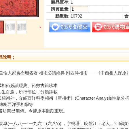
商品庫存
: 1
購買數量
:
點擊數
: 10792
會
品說明：
星命大家袁樹珊名著 相術必讀經典 附西洋相術——《中西相人探原
國相術必讀經典、術數古籍珍本
人生百歲，所行部位，分類詳載
相術外，介紹西洋科學相術《新相術》(Character Analysis性格分折)
傳統西洋手相學等
本書坊間已無傳。今據原本復刻重現。
(一八八一- 一九六二(六八?)) ，字樹珊，晚號江上老人。江蘇鎮