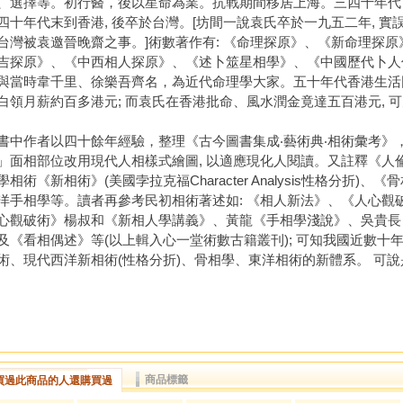
、選擇等。初行醫，後以星命為業。抗戰期間移居上海。三四十年代
四十年代末到香港, 後卒於台灣。[坊間一說袁氏卒於一九五二年, 
台灣被袁邀晉晚齋之事。]術數著作有: 《命理探原》、《新命理探
吉探原》、《中西相人探原》、《述卜筮星相學》、《中國歷代卜人
與當時韋千里、徐樂吾齊名，為近代命理學大家。五十年代香港生活困
白領月薪約百多港元; 而袁氏在香港批命、風水潤金竟達五百港元, 
作者以四十餘年經驗，整理《古今圖書集成‧藝術典‧相術彙考》
」面相部位改用現代人相樣式繪圖, 以適應現化人閱讀。又註釋《人
相術《新相術》(美國孛拉克福Character Analysis性格分折)、《骨相
洋手相學等。讀者再參考民初相術著述如: 《相人新法》、《人心觀
心觀破術》楊叔和《新相人學講義》、黃龍《手相學淺說》、吳貴長
及《看相偶述》等(以上輯入心一堂術數古籍叢刊); 可知我國近數十年
術、現代西洋新相術(性格分折)、骨相學、東洋相術的新體系。 可
商品標籤
買過此商品的人還購買過