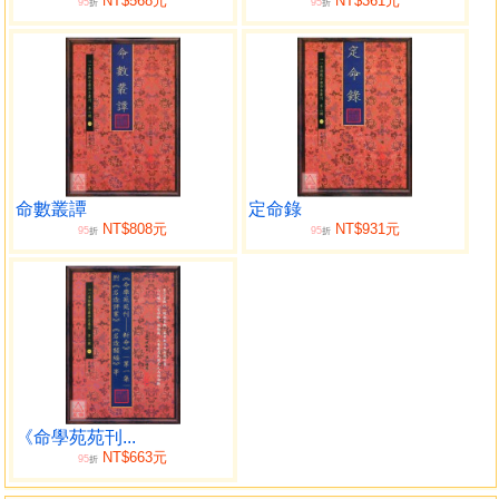
NT$568元
NT$361元
95
95
折
折
命數叢譚
定命錄
NT$808元
NT$931元
95
95
折
折
《命學苑苑刊...
NT$663元
95
折