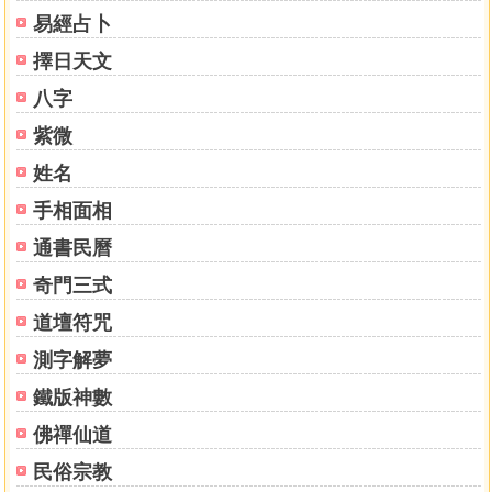
易經占卜
擇日天文
八字
紫微
姓名
手相面相
通書民曆
奇門三式
道壇符咒
測字解夢
鐵版神數
佛禪仙道
民俗宗教