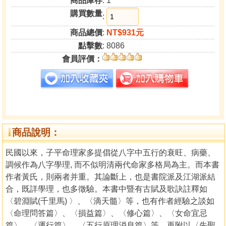
商品庫存
: 1
購買數量
:
商品總價
:
NT$931元
點擊數
: 8086
會員評價：
商品說明：
民國以來，子平命理家多提倡從八字中五行的衰旺、病藥、
調候作為八字學理, 而不似明清兩代命家多格局為主。而本書
作者黃氏，則兩者并重。其論斷上，也是書院派及江湖派結
合，既詳學理，也多徵驗。本書中暨有古賦及歌訣註釋如
〈碧淵賦(千里馬) 〉、〈滴天髓〉等，也有作者經驗之談如
〈命理問答篇〉、〈損益篇〉、〈修心篇〉、〈女命宜忌
篇〉、〈運行篇〉、〈五行原理消息篇〉等，再附以〈先聖