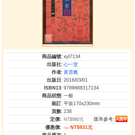
商品編號
: xyt7134
出版社
:
心一堂
作者
:
黃雲樵
出版日
: 2016/03/01
ISBN13
: 9789888317134
商品狀態
: 一般
裝訂
: 平裝170x230mm
頁數
: 238
定價:
NT$980元
匯率參考:
優惠價:
NT$931元
95
折