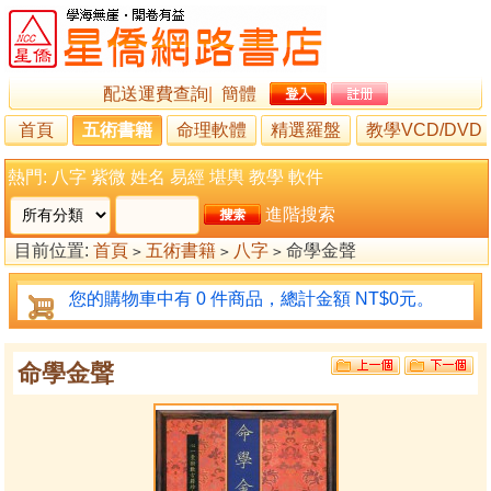
配送運費查詢
|
簡體
首頁
五術書籍
命理軟體
精選羅盤
教學VCD/DVD
熱門:
八字
紫微
姓名
易經
堪輿
教學
軟件
進階搜索
目前位置:
首頁
五術書籍
八字
命學金聲
>
>
>
您的購物車中有 0 件商品，總計金額 NT$0元。
命學金聲