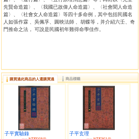
先賢命造篇〉、〈我國已故偉人命造篇〉、〈社會聞人命造
篇〉、〈社會女人命造篇〉等四十多命例，其中包括民國名
人如張作霖 、吳佩孚、圓映法師 、胡蝶等，并介紹六壬、奇
門推命之法， 可說是民國初年難得命學佳作。
商品標籤
購買過此商品的人還購買過
子平實驗錄
子平玄理