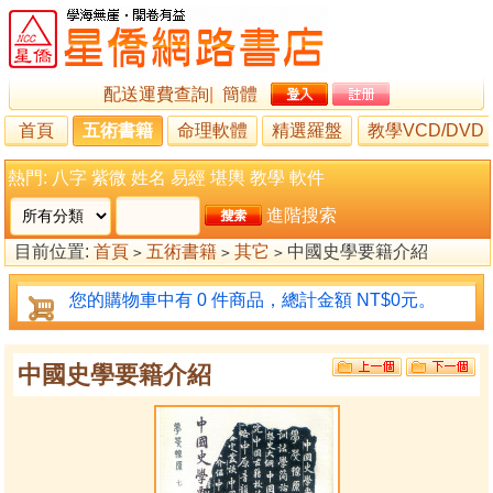
配送運費查詢
|
簡體
首頁
五術書籍
命理軟體
精選羅盤
教學VCD/DVD
熱門:
八字
紫微
姓名
易經
堪輿
教學
軟件
進階搜索
目前位置:
首頁
五術書籍
其它
中國史學要籍介紹
>
>
>
您的購物車中有 0 件商品，總計金額 NT$0元。
中國史學要籍介紹