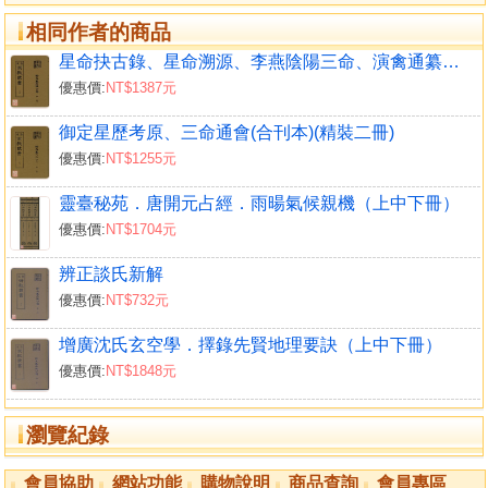
相同作者的商品
星命抉古錄、星命溯源、李燕陰陽三命、演禽通纂、禽星易見、星學大成(合刊)(精裝二冊)
優惠價:
NT$1387元
御定星歷考原、三命通會(合刊本)(精裝二冊)
優惠價:
NT$1255元
靈臺秘苑．唐開元占經．雨暘氣候親機（上中下冊）
優惠價:
NT$1704元
辨正談氏新解
優惠價:
NT$732元
增廣沈氏玄空學．擇錄先賢地理要訣（上中下冊）
優惠價:
NT$1848元
瀏覽紀錄
會員協助
網站功能
購物說明
商品查詢
會員專區