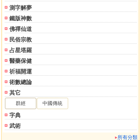
測字解夢
鐵版神數
佛禪仙道
民俗宗教
占星塔羅
醫藥保健
祈福開運
術數總論
其它
群經
中國傳統
字典
武術
所有分類