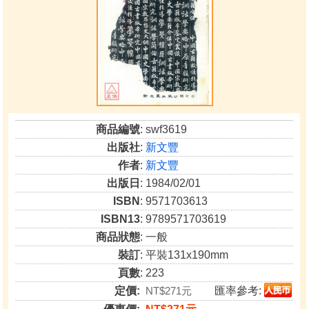
商品編號
: swf3619
出版社
:
新文豐
作者
:
新文豐
出版日
: 1984/02/01
ISBN
: 9571703613
ISBN13
: 9789571703619
商品狀態
: 一般
裝訂
: 平裝131x190mm
頁數
: 223
定價:
NT$271元
匯率參考: