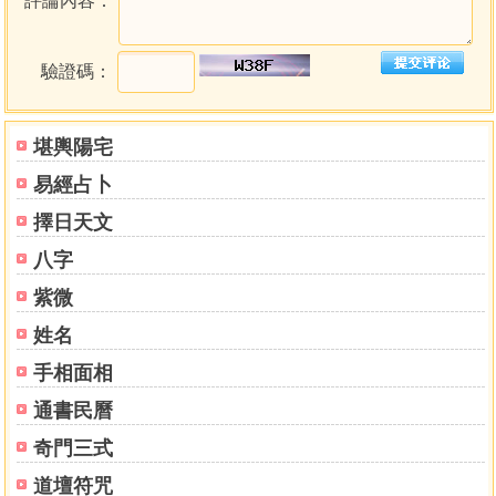
評論內容：
驗證碼：
堪輿陽宅
易經占卜
擇日天文
八字
紫微
姓名
手相面相
通書民曆
奇門三式
道壇符咒