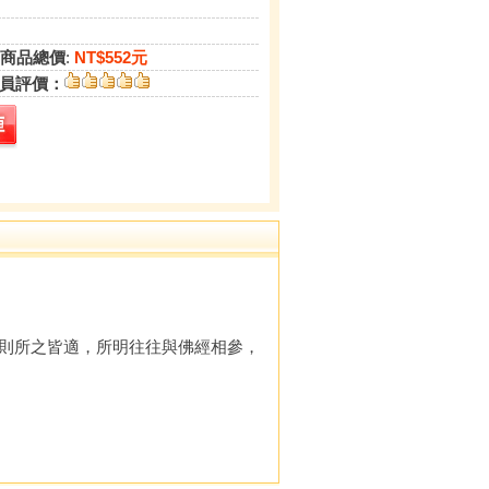
商品總價
:
NT$552元
員評價：
則所之皆適，所明往往與佛經相參，