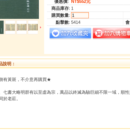
優惠價:
NT$552元
商品庫存
: 1
購買數量
:
點擊數
: 5414
會
品說明：
側有黃斑，不介意再購買★
、七書大略明群有以至虛為宗，萬品以終滅為驗巨細不限一域，順性
同於老莊。