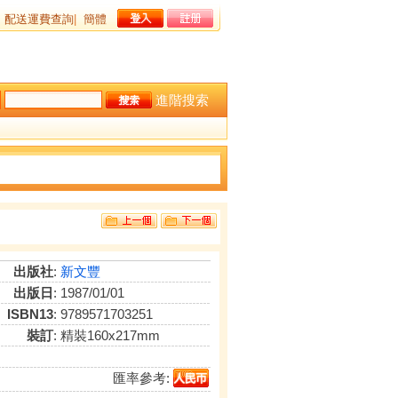
配送運費查詢
|
簡體
進階搜索
出版社
:
新文豐
出版日
: 1987/01/01
ISBN13
: 9789571703251
裝訂
: 精裝160x217mm
匯率參考: