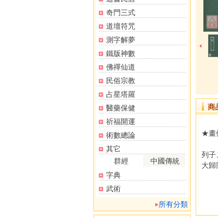
奇門三式
道壇符咒
測字解夢
鐵版神數
佛禪仙道
民俗宗教
占星塔羅
商
醫藥保健
祈福開運
★畫
術數總論
其它
列子
群經
中國傳統
大歸
字典
武術
所有分類