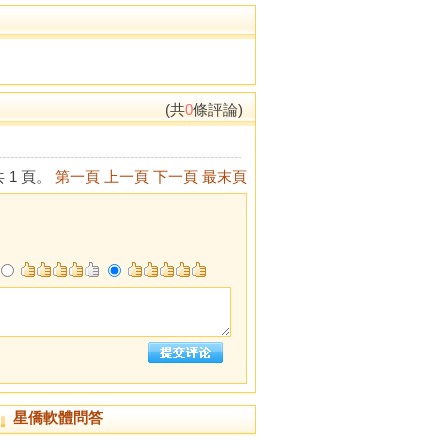
(共
0
條評論)
 1 頁。
第一頁
上一頁
下一頁
最末頁
星僑軟體問答