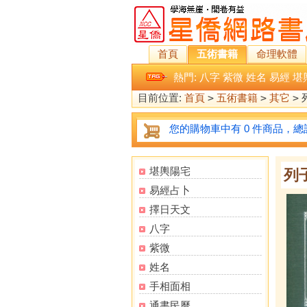
首頁
五術書籍
命理軟體
熱門:
八字
紫微
姓名
易經
堪
目前位置:
首頁
>
五術書籍
>
其它
>
您的購物車中有 0 件商品，總計
堪輿陽宅
列
易經占卜
擇日天文
八字
紫微
姓名
手相面相
通書民曆