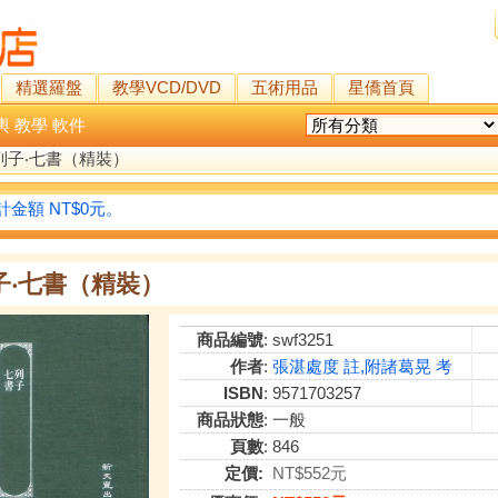
精選羅盤
教學VCD/DVD
五術用品
星僑首頁
輿
教學
軟件
列子‧七書（精裝）
金額 NT$0元。
子‧七書（精裝）
商品編號
: swf3251
作者
:
張湛處度 註,附諸葛晃 考
ISBN
: 9571703257
商品狀態
: 一般
頁數
: 846
定價:
NT$552元