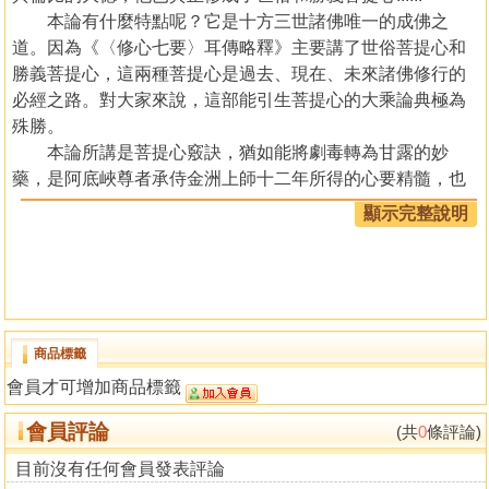
本論有什麼特點呢？它是十方三世諸佛唯一的成佛之
道。因為《〈修心七要〉耳傳略釋》主要講了世俗菩提心和
勝義菩提心，這兩種菩提心是過去、現在、未來諸佛修行的
必經之路。對大家來說，這部能引生菩提心的大乘論典極為
殊勝。
本論所講是菩提心竅訣，猶如能將劇毒轉為甘露的妙
藥，是阿底峽尊者承侍金洲上師十二年所得的心要精髓，也
是大乘法門的不共特點。本論從七個要點來進行宣說：包括
顯示完整說明
宣說前行法、正行修持菩提心、惡緣轉為菩提道用、歸結終
生之修法、修心圓滿之標準、修心之誓言、修心之學處七個
方面。
本書特色
商品標籤
會員才可增加商品標籤
《修心七要》對發大乘菩提心的修行人來說非常重要，
藏傳佛教的噶當派對此尤為重視，視其為修行的核心。
會員評論
(共
0
條評論)
目錄
目前沒有任何會員發表評論