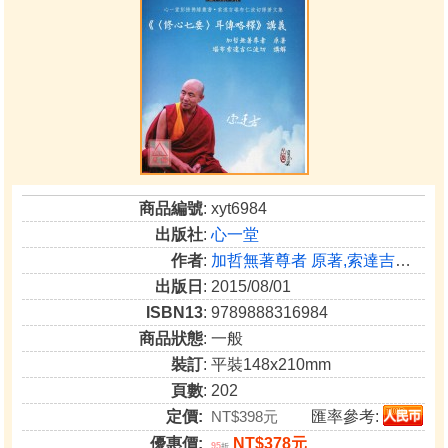
商品編號
: xyt6984
出版社
:
心一堂
作者
:
加哲無著尊者 原著,索達吉堪布仁波切 講解
出版日
: 2015/08/01
ISBN13
: 9789888316984
商品狀態
: 一般
裝訂
: 平裝148x210mm
頁數
: 202
定價:
NT$398元
匯率參考:
優惠價:
NT$378元
95
折