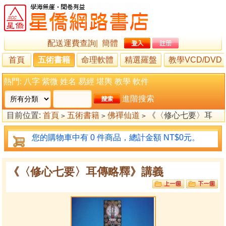
配送運費查詢
|
簡體
首頁
五術書籍
命理軟體
精選羅盤
教學VCD/DVD
熱門:
八字
紫微
姓名
易經
堪輿
教學
軟件
進階搜索
目前位置:
首頁
五術書籍
佛禪仙道
《〈修心七要〉耳
>
>
>
傳略釋》講義
您的購物車中有 0 件商品，總計金額 NT$0元。
《〈修心七要〉耳傳略釋》講義