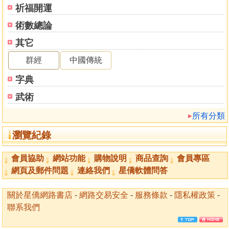
祈福開運
術數總論
其它
群經
中國傳統
字典
武術
所有分類
瀏覽紀錄
會員協助
網站功能
購物說明
商品查詢
會員專區
網頁及郵件問題
連絡我們
星僑軟體問答
關於星僑網路書店
-
網路交易安全
-
服務條款
-
隱私權政策
-
聯系我們