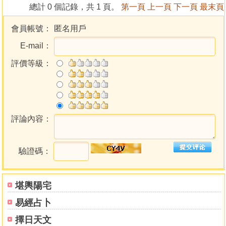
總計 0 個記錄，共 1 頁。
第一頁
上一頁
下一頁
最末頁
《〈修心七要〉耳傳略釋》講義
第一節課
會員帳號：
匿名用戶
第二節課
E-mail：
第三節課
第四節課
評價等級：
第五節課
第六節課
第七節課
第八節課
評論內容：
驗證碼：
堪輿陽宅
易經占卜
擇日天文