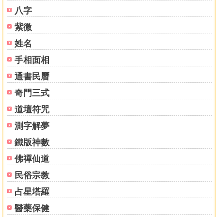
八字
紫微
姓名
手相面相
通書民曆
奇門三式
道壇符咒
測字解夢
鐵版神數
佛禪仙道
民俗宗教
占星塔羅
醫藥保健