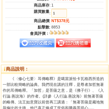
商品庫存
: 1
購買數量
:
商品總價
:
NT$378元
點擊數
: 8853
會員評價：
商品說明：
《〈修心七要〉耳傳略釋》是噶當派恰卡瓦格西所造的
一部比較簡略的論典。我們現在講的注釋，是尊者加哲無著
作的耳傳略釋。「加哲」是菩薩之意，是《佛子行》、《入
行論.善說海》的作者。(詳參《入行論.善說海》前無著菩薩
的略傳。法王如意寶以前曾再三講過：「無著菩薩是藏地無
與倫比的大德，他已真正修成了世俗和勝義菩提心......