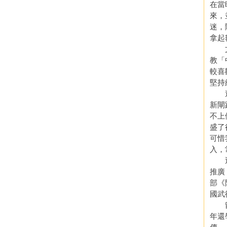
在當
來，
迷，
拿起
文治
教「
較喜
堅持
逢周
新閘
不上
盛了
可惜
入，
近二
推廣
部《
國武
留馨
年還