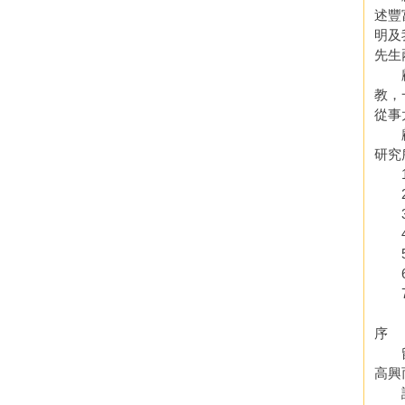
述豐
明及
先生
顧先
教，
從事
顧留
研究
1.
2.
3.
4.
5.
6.
7.
序
留馨
高興
說來