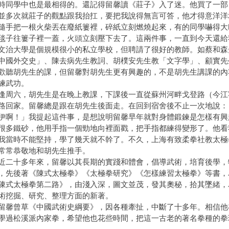
時同學中也是最相得的。還記得留馨讀《莊子》入了迷。他買了一部
並多次就莊子的觀點跟我抬扛，要把我說得無言可答，他才得意洋洋
隨手把一根火柴丟在廢紙簍裡，碎紙立刻燃燒起來，有的同學嚇得大
毯子往簍子裡一蓋，火頭立刻壓下去了。這兩件事，一直到今天還給
大學是個規模很小的私立學校，但聘請了很好的教師。如蔡和森
中國外交史」、陳去病先生教詞、胡樸安先生教「文字學」、顧實先
歡聽胡先生的課，但留馨對胡先生更有興趣的，不是胡先生講課的內
練武功。
六，胡先生是在晚上教課，下課後一直從蘇州河畔戈登路（今江
路回家。留馨總是跟在胡先生後面走。在回到宿舍後不止一次地說：
伊啊！」我提起這件事，是想說明留馨早年就對身體鍛鍊是怎樣有興
很多鐵砂，他用手指一個勁地向裡面戳，把手指都練得變形了。他看
我當時不能堅持，學了幾天就不幹了。不久，上海有致柔拳社教太極
常常恭敬地和胡先生推手。
十多年來，留馨以其長期的實踐和體會，倡導武術，培育後學，
，先後著《陳式太極拳》《太極拳研究》《怎樣練習太極拳》等書，
陳式太極拳第二路》，由淺入深，圖文並茂，發其奧秘，拾其墜緒，
術挖掘、研究、整理方面的新著。
曾草《中國武術史綱要》，因各種牽扯，中斷了十多年。相信他
學過松溪派內家拳，希望他也花些時間，把這一古老的著名拳種的拳