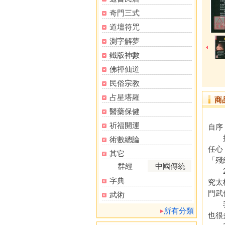
奇門三式
道壇符咒
測字解夢
鐵版神數
佛禪仙道
民俗宗教
占星塔羅
商
醫藥保健
祈福開運
自序
挖掘
術數總論
任心
其它
「殘
群經
中國傳統
20
字典
究太
門武
武術
我寫
所有分類
也很