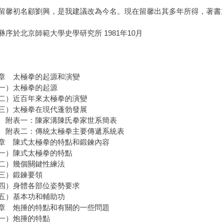
初名顧劉興，是我建議改為今名。現在留馨出其多年所得，著書
彝序於北京師範大學史學研究所 1981年10月
章 太極拳的起源和演變
）太極拳的起源
）近百年來太極拳的演變
）太極拳在現代蓬勃發展
表一：陳家溝陳氏拳家世系簡表
表二：傳統太極拳主要傳遞系統表
章 陳式太極拳的特點和鍛鍊內容
）陳式太極拳的特點
）幾個關鍵性練法
三）鍛鍊要領
）身體各部位姿勢要求
）基本功和輔助功
章 炮捶的特點和有關的一些問題
）炮捶的特點