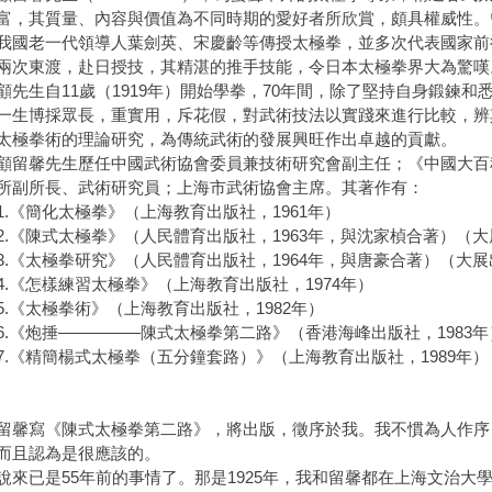
富，其質量、內容與價值為不同時期的愛好者所欣賞，頗具權威性。
我國老一代領導人葉劍英、宋慶齡等傳授太極拳，並多次代表國家前往國
兩次東渡，赴日授技，其精湛的推手技能，令日本太極拳界大為驚嘆
生自11歲（1919年）開始學拳，70年間，除了堅持自身鍛鍊和
一生博採眾長，重實用，斥花假，對武術技法以實踐來進行比較，辨
太極拳術的理論研究，為傳統武術的發展興旺作出卓越的貢獻。
馨先生歷任中國武術協會委員兼技術研究會副主任；《中國大百科
所副所長、武術研究員；上海市武術協會主席。其著作有：
《簡化太極拳》（上海教育出版社，1961年）
《陳式太極拳》（人民體育出版社，1963年，與沈家楨合著）（大展
《太極拳研究》（人民體育出版社，1964年，與唐豪合著）（大展出
《怎樣練習太極拳》（上海教育出版社，1974年）
《太極拳術》（上海教育出版社，1982年）
《炮捶—————陳式太極拳第二路》（香港海峰出版社，1983年
《精簡楊式太極拳（五分鐘套路）》（上海教育出版社，1989年）
寫《陳式太極拳第二路》，將出版，徵序於我。我不慣為人作序
而且認為是很應該的。
已是55年前的事情了。那是1925年，我和留馨都在上海文治大