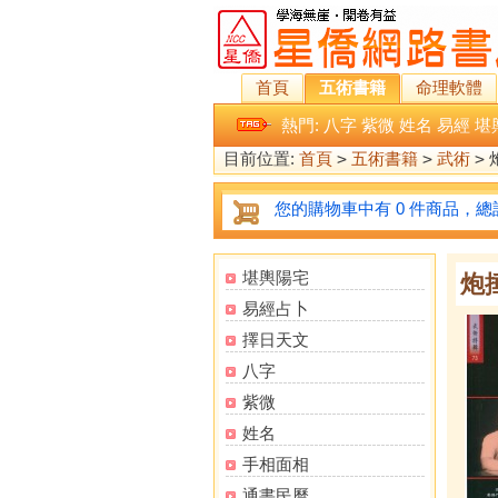
首頁
五術書籍
命理軟體
熱門:
八字
紫微
姓名
易經
堪
目前位置:
首頁
>
五術書籍
>
武術
>
您的購物車中有 0 件商品，總計
堪輿陽宅
炮
易經占卜
擇日天文
八字
紫微
姓名
手相面相
通書民曆