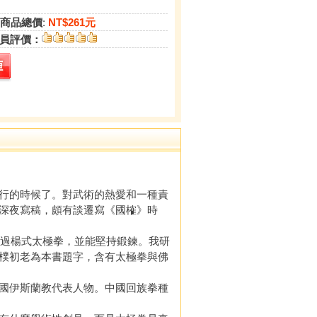
商品總價
:
NT$261元
員評價：
行的時候了。對武術的熱愛和一種責
深夜寫稿，頗有談遷寫《國榷》時
過楊式太極拳，並能堅持鍛鍊。我研
樸初老為本書題字，含有太極拳與佛
國伊斯蘭教代表人物。中國回族拳種