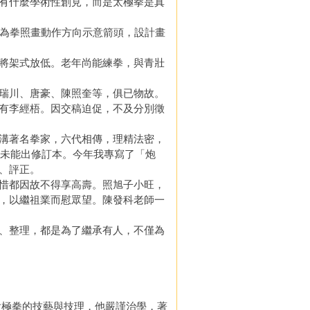
有什麼學術性創見，而是太極拳是真
為拳照畫動作方向示意箭頭，設計畫
將架式放低。老年尚能練拳，與青壯
瑞川、唐豪、陳照奎等，俱已物故。
有李經梧。因交稿迫促，不及分別徵
溝著名拳家，六代相傳，理精法密，
今未能出修訂本。今年我專寫了「炮
、評正。
惜都因故不得享高壽。照旭子小旺，
，以繼祖業而慰眾望。陳發科老師一
、整理，都是為了繼承有人，不僅為
太極拳的技藝與技理，他嚴謹治學，著