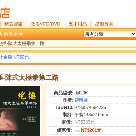
精選羅盤
教學VCD/DVD
五術用品
星僑首頁
輿
教學
軟件
炮捶-陳式太極拳第二路
金額 NT$0元。
捶-陳式太極拳第二路
商品編號
: dj4236
作者
:
顧留馨
ISBN13
: 9789574684236
裝訂
: 平裝148x210mm
定價:
NT$330元
優惠價:
NT$261元
79
折