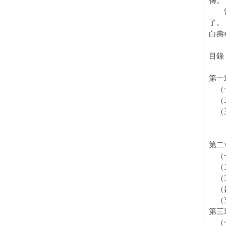
傳。
留馨
了。
白壽
目錄
第一
（一
（二
（三
附
附
第二
（一
（二
（
（四
（五
第三
（一