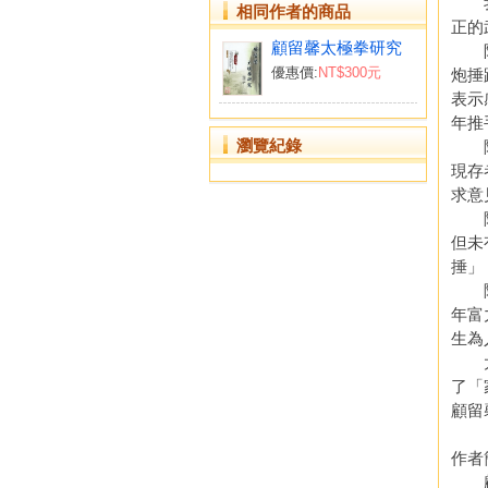
我早
相同作者的商品
正的
顧留馨太極拳研究
陶仁
優惠價:
NT$300元
炮捶
表示
年推
瀏覽紀錄
陳發
現存
求意
陳發
但未
捶」
陳發
年富
生為
太極
了「
顧留
作者
顧留