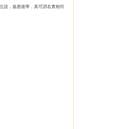
立說，嘉惠後學，真可謂名實相符