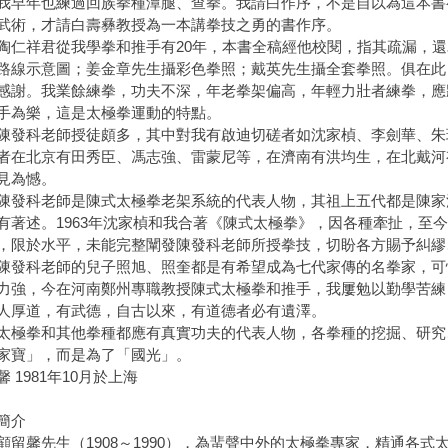
年也練過回族拳種潭腿、查拳。我請白作序，不是自以為這本書
武術，才請白壽彝教授為一本講拳技之勇的書作序。
祥君從我學拳和推手有20年，本書全稿經他校閱，指其疏漏，還
路線示意圖；姜金章先生攝彩色拳照；戴英先生攝全套拳照。俱在此
感謝。我業餘練拳，功夫不深，年老拳架偏高，年輕力壯者練拳，應
手為樂，這是太極拳運動的特點。
科老師授徒頗多，其中對我有啟迪切磋者如沈家楨、李劍華、朱
者在北京有田秀臣、馮志強、雷蒙尼等，在濟南有洪均生，在北戴河
見為憾。
科老師是陳式太極拳老架系統的代表人物，其祖上五代都是陳家
有著述。1963年沈家楨和我合著《陳式太極拳》，因各種牽扯，至
，限於水平，未能完整闡發陳發科老師所授拳技，切盼各方賜予糾繆
科老師的兒子照旭、照奎都是有希望成為七代家傳的名拳家，可
力強，今在河南鄭州專職教授陳式太極拳和推手，我屢勉以勤學苦練
人厚道，有武德，自古以來，有道德者必有遺澤。
拳和其他拳種都應有真實功夫的代表人物，各拳種的挖掘、研究
家寶」，而是為了「國光」。
馨 1981年10月於上海
簡介
馨先生（1908～1990），為蜚聲中外的太極拳專家，精通各式