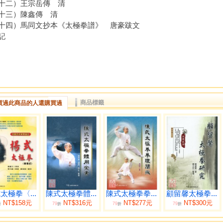
二）王宗岳傳 清
三）陳鑫傳 清
四）馬同文抄本《太極拳譜》 唐豪跋文
記
商品標籤
買過此商品的人還購買過
太極拳〈...
陳式太極拳體...
陳式太極拳拳...
顧留馨太極拳...
NT$158元
NT$316元
NT$277元
NT$300元
79
79
79
折
折
折
折