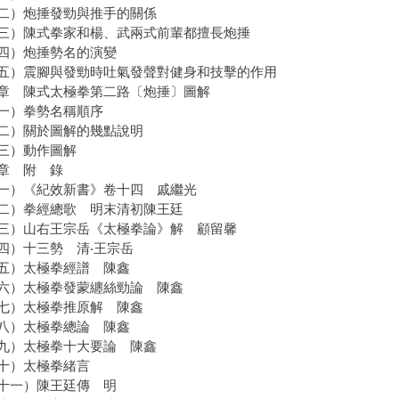
）炮捶發勁與推手的關係
）陳式拳家和楊、武兩式前輩都擅長炮捶
）炮捶勢名的演變
）震腳與發勁時吐氣發聲對健身和技擊的作用
章 陳式太極拳第二路〔炮捶〕圖解
）拳勢名稱順序
）關於圖解的幾點說明
三）動作圖解
章 附 錄
）《紀效新書》卷十四 戚繼光
）拳經總歌 明末清初陳王廷
）山右王宗岳《太極拳論》解 顧留馨
）十三勢 清‧王宗岳
）太極拳經譜 陳鑫
）太極拳發蒙纏絲勁論 陳鑫
）太極拳推原解 陳鑫
）太極拳總論 陳鑫
）太極拳十大要論 陳鑫
）太極拳緒言
一）陳王廷傳 明