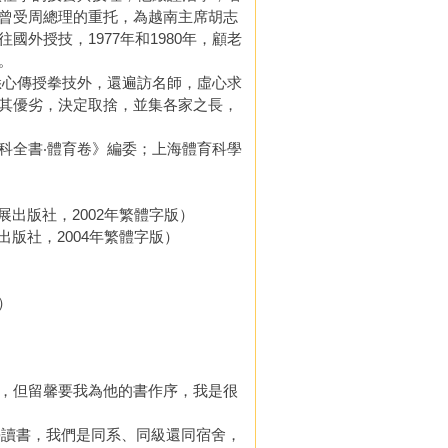
曾受周總理的重托，為越南主席胡志
外授技，1977年和1980年，顧老
。
悉心傳授拳技外，還遍訪名師，虛心求
其優劣，決定取捨，並集各家之長，
全書‧體育卷》編委；上海體育科學
出版社，2002年繁體字版）
版社，2004年繁體字版）
）
，但留馨要我為他的書作序，我是很
學讀書，我們是同系、同級還同宿舍，