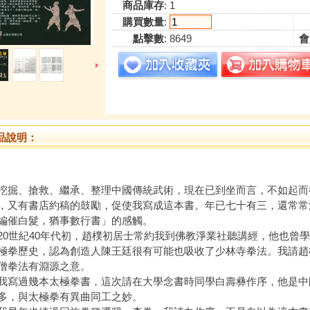
商品庫存
: 1
購買數量
:
點擊數
: 8649
會
品說明：
、搶救、繼承、整理中國傳統武術，現在已到坐而言，不如起而
，又有書店約稿的鼓勵，促使我寫成這本書。年已七十有三，還常常
編催白髮，猶事數行書」的感觸。
世紀40年代初，趙樸初居士常約我到佛教淨業社聽講經，他也曾學
極拳歷史，認為創造人陳王廷很有可能也吸收了少林寺拳法。我請趙
僧拳法有淵源之意。
過幾本太極拳書，這次請在大學念書時同學白壽彝作序，他是中
多，與太極拳有異曲同工之妙。