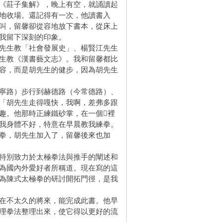
《莊子集解》，晚上有空，就誦讀起
地收場。還記得有一次，他讀書入
叫，留馨卻從容地放下書本，從床上
我留下深刻的印象。
先生教「社會發展史」、楊賢江先生
生教《漢書藝文志》。我和留馨都比
容，而是胡先生的健步，因為胡先生
寧路）步行到赫德路（今常德路）、
「胡先生走得嘎快，我啊，差弗多跟
趣。他那時正練鐵砂掌，在一個裡
我身體不好，特意在早晨教我練拳。
拳，胡先生加入了，留馨後來也加
特別致力於太極拳法與推手的闡述和
為國內外愛好者所稱道。現在寫的這
為陳式太極拳的研討開拓門徑，是我
在不太久的將來，能完成此書。他早
理拳法整理出來，使它得以更好的流