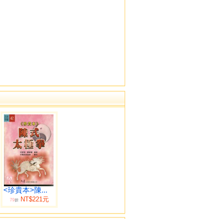
<珍貴本>陳...
NT$221元
79
折