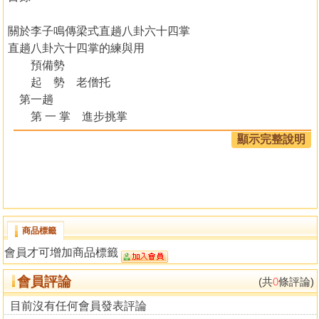
關於李子鳴傳梁式直趟八卦六十四掌
直趟八卦六十四掌的練與用
預備勢
起 勢 老僧托
第一趟
第 一 掌 進步挑掌
第 二 掌 獅子滾球
顯示完整說明
第 三 掌 纏手掖撞
第 四 掌 臥虎跳澗
第 五 掌 肘底進捶
第 六 掌 反臂劈捶
第 七 掌 雙鞭壓肘
商品標籤
第 八 掌 進步截肘
會員才可增加商品標籤
第二趟
第 九 掌 青龍探爪
會員評論
(共
0
條評論)
第 十 掌 抹袖連捶
第十一掌 雲龍獻爪
目前沒有任何會員發表評論