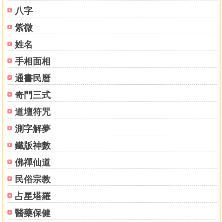
第二十九掌 大鵬展翅
八字
第 三十 掌 白袍鍘草
紫微
第三十一掌 周倉扛刀
第三十二掌 劉全進瓜
姓名
第五趟
手相面相
第三十三掌 脫身化影
第三十四掌 捋手蹁踩
通書民曆
第三十五掌 進步撞捶
奇門三式
第三十六掌 迎面彈膝
道壇符咒
第三十七掌 掃耳單捶
第三十八掌 反臂沖捶
測字解夢
第三十九掌 天王托塔
鐵版神數
第 四十 掌 王母拐線
第六趟
佛禪仙道
第四十一掌 千斤墜地
民俗宗教
第四十二掌 日月並行
占星塔羅
第四十三掌 金蟬脫殼
第四十四掌 依山擠靠
醫藥保健
第四十五掌 捋手撞膝