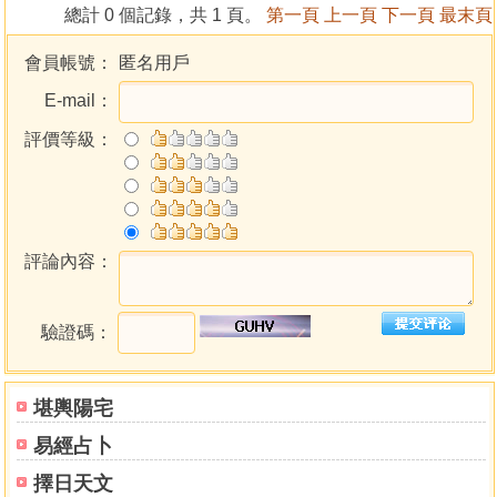
第十二掌 撥雲見日
總計 0 個記錄，共 1 頁。
第一頁
上一頁
下一頁
最末頁
第十三掌 拍胸撲肘
第十四掌 轉身頂肘
會員帳號：
匿名用戶
第十五掌 貫耳穿捶
E-mail：
第十六掌 惡虎扒心
第三趟
評價等級：
第十七掌 進步團撞
第十八掌 白猿獻桃
第十九掌 風輪反肘
第二十掌 仙人觀棋
評論內容：
第二十一掌 金絲抹眉
第二十二掌 玉女穿梭
第二十三掌 退步牽羊
驗證碼：
第二十四掌 霸王送客
第四趟
第二十五掌 走馬回頭
堪輿陽宅
第二十六掌 二仙傳道
易經占卜
第二十七掌 翻身劈捶
擇日天文
第二十八掌 野馬撞槽