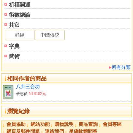
祈福開運
第四十六掌 懶龍臥枕
第四十七掌 扭手提撩
術數總論
第四十八掌 進步塌掌
其它
第七趟
第四十九掌 插花掖肋
群經
中國傳統
第 五十 掌 單鳳投巢
字典
第五十一掌 裡挫外跺
第五十二掌 掩肘推山
武術
第五十三掌 纏肘擺蓮
所有分類
第五十四掌 轉身擂腰
第五十五掌 猿猴爬杆
相同作者的商品
第五十六掌 彎弓射虎
八卦三合功
第八趟
優惠價:
NT$182元
第五十七掌 四龍取水
第五十八掌 懷中抱月
瀏覽紀錄
第五十九掌 仙人簸米
第 六十 掌 捋手戲珠
會員協助
網站功能
購物說明
商品查詢
會員專區
第六十一掌 張飛蹁馬
網頁及郵件問題
連絡我們
星僑軟體問答