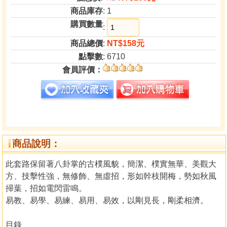
商品庫存
: 1
購買數量
:
商品總價
:
NT$158元
點擊數
: 6710
會員評價：
商品說明：
此套路保留著八卦掌的古樸風貌，簡潔、樸實無華、美觀大
方、技擊性強，無修飾、無虛招，形如幹枝開梅，勢如秋風
掃葉，招如電閃雷鳴。
易教、易學、易練、易用、易效，以剛見長，剛柔相濟。
目錄