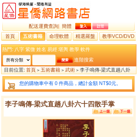
配送運費查詢
|
簡體
首頁
五術書籍
命理軟體
精選羅盤
教學VCD/DVD
熱門:
八字
紫微
姓名
易經
堪輿
教學
軟件
進階搜索
目前位置:
首頁
五術書籍
武術
李子鳴傳-梁式直趟八卦
>
>
>
六十四散手掌
您的購物車中有 0 件商品，總計金額 NT$0元。
李子鳴傳-梁式直趟八卦六十四散手掌