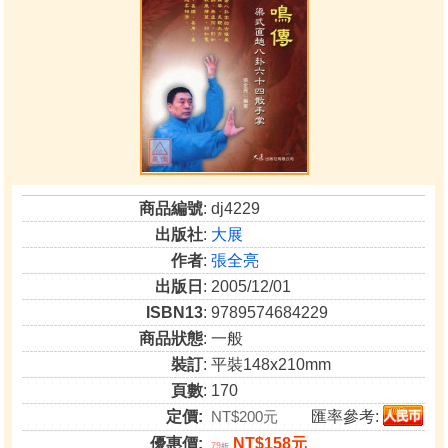
商品編號
: dj4229
出版社
:
大展
作者
:
張全亮
出版日
: 2005/12/01
ISBN13
: 9789574684229
商品狀態
: 一般
裝訂
: 平裝148x210mm
頁數
: 170
定價:
NT$200元
匯率參考:
優惠價:
NT$158元
79
折